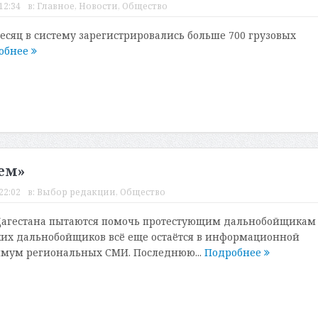
12:34
в:
Главное
,
Новости
,
Общество
месяц в систему зарегистрировались больше 700 грузовых
обнее
ем»
22:02
в:
Выбор редакции
,
Общество
 Дагестана пытаются помочь протестующим дальнобойщикам
ких дальнобойщиков всё еще остаётся в информационной
имум региональных СМИ. Последнюю...
Подробнее