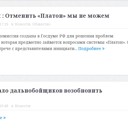
: Отменить «Платон» мы не можем
17:26
в:
Новости
,
Общество
омиссия создана в Госдуме РФ для решения проблем
которая предметно займется вопросами системы «Платон». 
стрече с представителями инициати...
Подробнее
ало дальнобойщиков возобновить
10:48
в:
Новости
ее