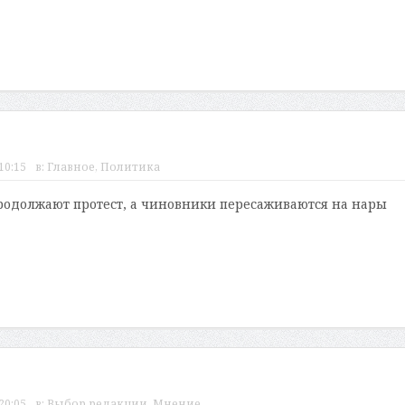
10:15
в:
Главное
,
Политика
одолжают протест, а чиновники пересаживаются на нары
20:05
в:
Выбор редакции
,
Мнение