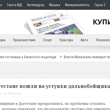
но
Газета МД
Антитеррор
Музыка
Муниципалитеты
Герои Z
ука
Происшествия
Спорт
Культура
Авто
Технолог
у Ханагского водопада
Власти Махачкалы планирует внедрить новую 
агестане пошли на уступки дальнобойщик
44
в:
Новости
йщиков в Дагестане прекратились, но проблемы остались.
, которые признали, что федеральную систему они отменить