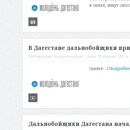
в силах, ищут спос
В Дагестане дальнобойщики при
Публикация:
Корреспондент
Дата:
28 апреля, 2017 в 
(далее…)
Подробн
Дальнобойщики Дагестана начал