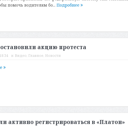
обы помочь водителям бо...
Подробнее
остановили акцию протеста
18:34
в:
Видео
,
Главное
,
Новости
ее
и активно регистрироваться в «Платон»