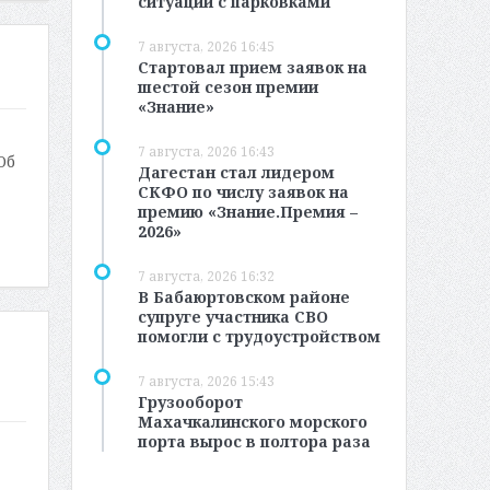
ситуации с парковками
7 августа, 2026 16:45
Стартовал прием заявок на
шестой сезон премии
«Знание»
7 августа, 2026 16:43
Об
Дагестан стал лидером
СКФО по числу заявок на
премию «Знание.Премия –
2026»
7 августа, 2026 16:32
В Бабаюртовском районе
супруге участника СВО
помогли с трудоустройством
7 августа, 2026 15:43
Грузооборот
Махачкалинского морского
порта вырос в полтора раза