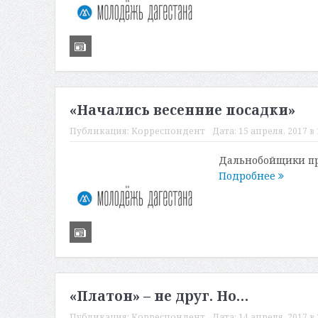
«Начались весенние посадки»
Публикация:
Корреспондент
Дата:
15 апреля, 2017 в 
Дальнобойщики пр
Подробнее
«Платон» – не друг. Но…
Публикация:
Корреспондент
Дата:
14 апреля, 2017 в 