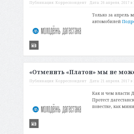
Публикация:
Корреспондент
Дата:
26 апреля, 2017 в 
Только за апрель 
автомобилей
Подр
«Отменить «Платон» мы не мож
Публикация:
Корреспондент
Дата:
21 апреля, 2017 в 
Как и чем власти
Протест дагестанс
повестке, как мин