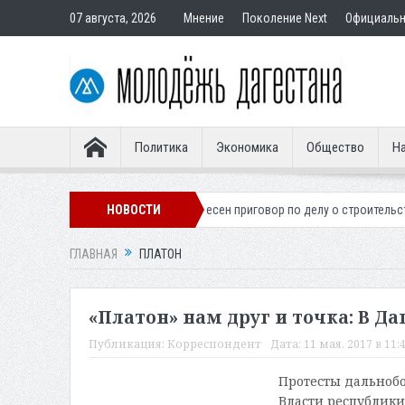
07 августа, 2026
Мнение
Поколение Next
Официаль
Политика
Экономика
Общество
На
ого легионера
Вынесен приговор по делу о строительстве гостиницы 
НОВОСТИ
ГЛАВНАЯ
ПЛАТОН
«Платон» нам друг и точка: В Д
Публикация:
Корреспондент
Дата:
11 мая, 2017 в 11:
Протесты дальнобо
Власти республики