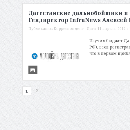
Дагестанские дальнобойщики и т
Гендиректор InfraNews Алексей 
Публикация:
Корреспондент
Дата:
11 апреля, 2017 в 
Изучил бюджет Даге
РФ), взял регистра
что в первом приб
2
1