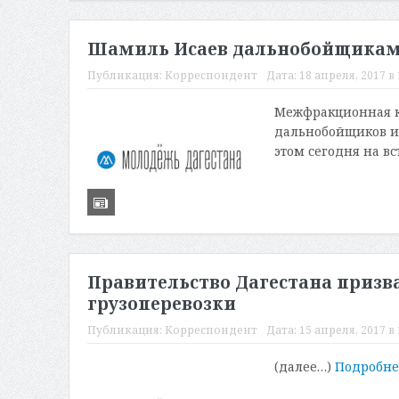
Шамиль Исаев дальнобойщикам 
Публикация:
Корреспондент
Дата:
18 апреля, 2017 в 
Межфракционная к
дальнобойщиков и 
этом сегодня на в
Правительство Дагестана призв
грузоперевозки
Публикация:
Корреспондент
Дата:
15 апреля, 2017 в 
(далее…)
Подробн