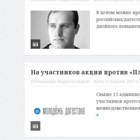
В целом можно пр
российских/дагест
двойного повышени
На участников акции против «Пл
Публикация:
Корреспондент
Дата:
12 апреля, 2017 в 
Свыше 15 админис
участников протест
межведомственном 