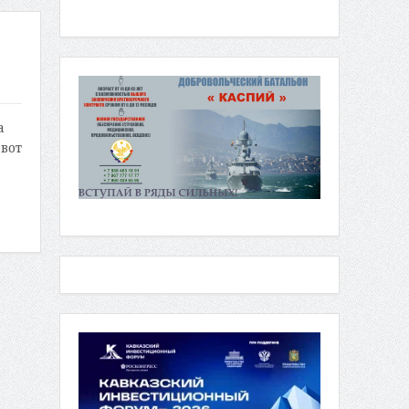
а
 вот