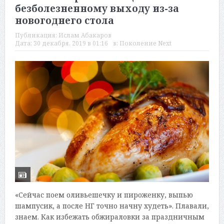
безболезненному выходу из-за
новогоднего стола
Публикация:
Ислам Абакаров
Дата:
30 декабря, 2019 в 01:16
в:
Поколение Next
«Сейчас поем оливьешечку и пироженку, выпью
шампусик, а после НГ точно начну худеть». Плавали,
знаем. Как избежать обжираловки за праздничным