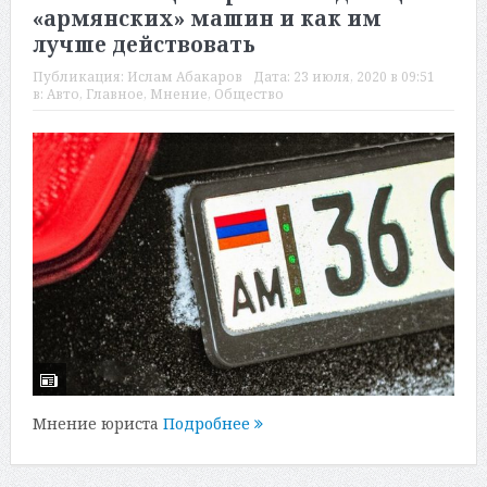
«армянских» машин и как им
лучше действовать
Публикация:
Ислам Абакаров
Дата:
23 июля, 2020 в 09:51
в:
Авто
,
Главное
,
Мнение
,
Общество
Мнение юриста
Подробнее