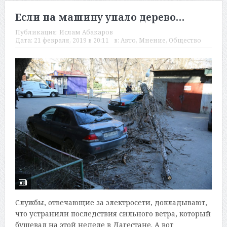
Если на машину упало дерево…
Публикация:
Ислам Абакаров
Дата:
21 февраля, 2019 в 20:11
в:
Авто
,
Мнение
,
Общество
Службы, отвечающие за электросети, докладывают,
что устранили последствия сильного ветра, который
бушевал на этой неделе в Дагестане. А вот