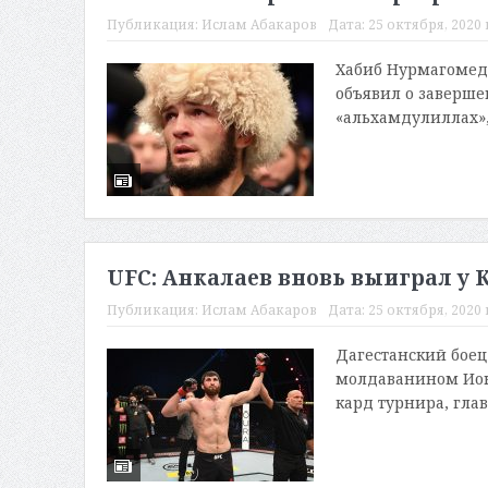
Публикация:
Ислам Абакаров
Дата:
25 октября, 2020 
Хабиб Нурмагомед
объявил о заверше
«альхамдулиллах», 
UFC: Анкалаев вновь выиграл у 
Публикация:
Ислам Абакаров
Дата:
25 октября, 2020 
Дагестанский боец
молдаванином Ионо
кард турнира, гла