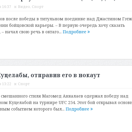
в 16:37
в:
Видео
,
Спорт
ов после победы в титульном поединке над Джастином Гэт
нии бойцовской карьеры. – В первую очередь хочу сказать
– начал свою речь в октаго...
Подробнее
Куцелабы, отправив его в нокаут
в 13:22
в:
Спорт
 смешанного стиля Магомед Анкалаев одержал победу над
м Куцелабой на турнире UFC 254. Этот бой открывал основ
вным событием которого был...
Подробнее