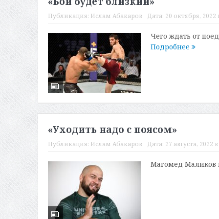
«Бой будет близкий»
Публикация:
Ислам Абакаров
Дата:
20 октября, 2022 
Чего ждать от пое
Подробнее
«Уходить надо с поясом»
Публикация:
Ислам Абакаров
Дата:
27 августа, 2022 в
Магомед Маликов 