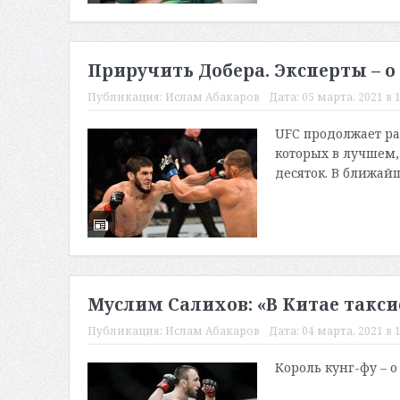
Приручить Добера. Эксперты – о
Публикация:
Ислам Абакаров
Дата:
05 марта, 2021 в 1
UFC продолжает ра
которых в лучшем,
десяток. В ближайш
Муслим Салихов: «В Китае таксис
Публикация:
Ислам Абакаров
Дата:
04 марта, 2021 в 1
Король кунг-фу – 