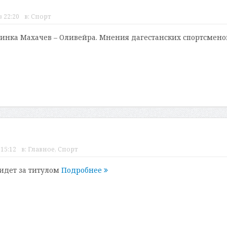
в 22:20
в:
Спорт
динка Махачев – Оливейра. Мнения дагестанских спортсмено
 15:12
в:
Главное
,
Спорт
идет за титулом
Подробнее