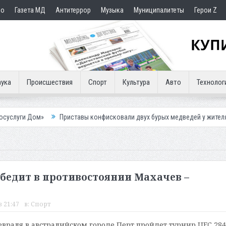
но
Газета МД
Антитеррор
Музыка
Муниципалитеты
Герои Z
ука
Происшествия
Спорт
Культура
Авто
Технолог
Приставы конфисковали двух бурых медведей у жителя Дагестана
победит в противостоянии Махачев –
в 21:47
в:
Спорт
февраля в австралийском городе Перт пройдет турнир UFC 284