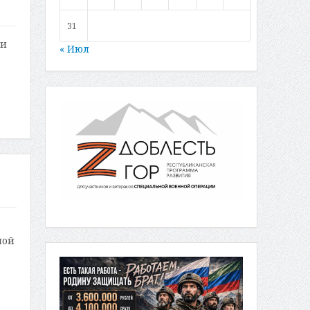
31
жи
« Июл
ной