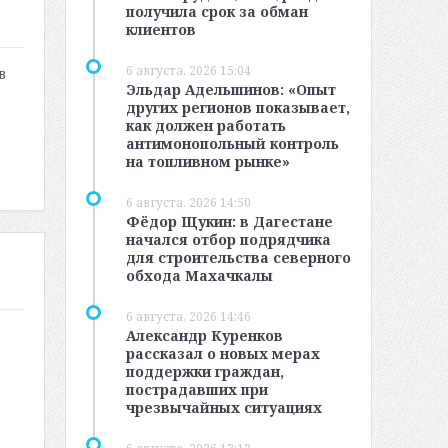
получила срок за обман
клиентов
6 августа, 2026 15:04
в
Эльдар Адельшинов: «Опыт
других регионов показывает,
как должен работать
антимонопольный контроль
на топливном рынке»
6 августа, 2026 14:50
Фёдор Щукин: в Дагестане
начался отбор подрядчика
для строительства северного
обхода Махачкалы
6 августа, 2026 14:46
Александр Куренков
рассказал о новых мерах
поддержки граждан,
пострадавших при
чрезвычайных ситуациях