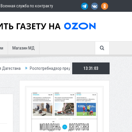
Военная служба по контракту
ии
Магазин МД
Роспотребнадзор предупредил о новом пике активности клещей
13:31:04
Мэ
.