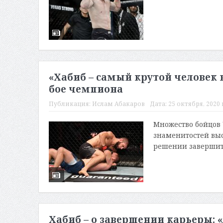
«Хабиб – самый крутой человек 
бое чемпиона
Публикация:
Ислам Абакаров
Дата:
25 октября, 2020 
Множество бойцов
знаменитостей выс
решении завершить 
Хабиб – о завершении карьеры: «