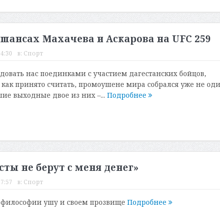
 шансах Махачева и Аскарова на UFC 259
4:30
в:
Спорт
довать нас поединками с участием дагестанских бойцов,
 как принято считать, промоушене мира собрался уже не од
ие выходные двое из них –...
Подробнее
ты не берут с меня денег»
7:57
в:
Спорт
о философии ушу и своем прозвище
Подробнее