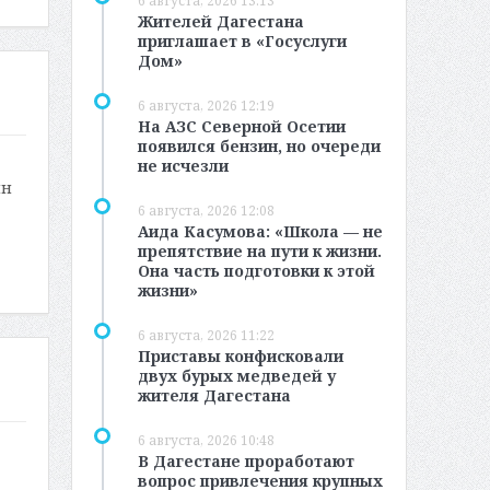
6 августа, 2026 13:13
Жителей Дагестана
приглашает в «Госуслуги
Дом»
6 августа, 2026 12:19
На АЗС Северной Осетии
появился бензин, но очереди
не исчезли
ин
6 августа, 2026 12:08
Аида Касумова: «Школа — не
препятствие на пути к жизни.
Она часть подготовки к этой
жизни»
6 августа, 2026 11:22
Приставы конфисковали
двух бурых медведей у
жителя Дагестана
6 августа, 2026 10:48
В Дагестане проработают
вопрос привлечения крупных