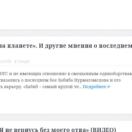
на планете». И другие мнения о последне
в 19:33
в:
Спорт
 UFC и не имеющих отношение к смешанным единоборства
казались о последнем бое Хабиба Нурмагомедова и его
карьеру. «Хабиб – самый крутой че...
Подробнее
Я не вернусь без моего отца» (ВИДЕО)