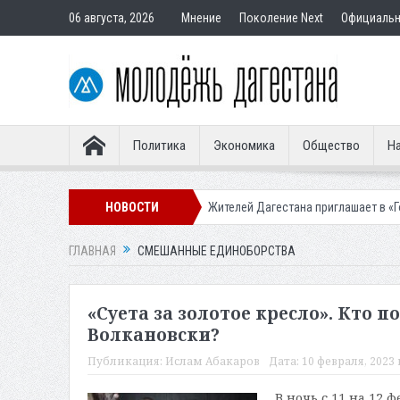
06 августа, 2026
Мнение
Поколение Next
Официаль
Политика
Экономика
Общество
На
а обман клиентов
НОВОСТИ
Жителей Дагестана приглашает в «Госуслуги Дом»
ГЛАВНАЯ
СМЕШАННЫЕ ЕДИНОБОРСТВА
«Суета за золотое кресло». Кто 
Волкановски?
Публикация:
Ислам Абакаров
Дата:
10 февраля, 2023 
В ночь с 11 на 12 