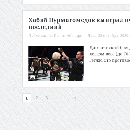
Хабиб Нурмагомедов выиграл оч
последний
Публикация:
Ислам Абакаров
Дата:
25 октября, 2020 
Дагестанский боец
легком весе (до 7
Гэтжи. Это противо
2
3
4
›
»
1