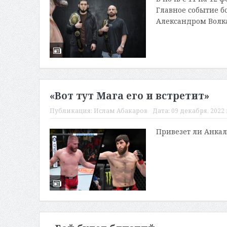
Главное событие б
Александром Волка
«Вот тут Мага его и встретит»
Публикация:
Ислам Абакаров
Дата:
09 декабря, 2022 
Привезет ли Анкал