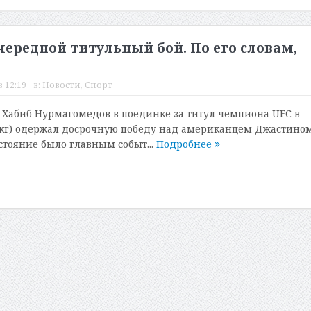
ередной титульный бой. По его словам,
в 12:19
в:
Новости
,
Спорт
 Хабиб Нурмагомедов в поединке за титул чемпиона UFC в
0 кг) одержал досрочную победу над американцем Джастино
стояние было главным событ...
Подробнее