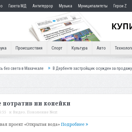
но
Газета МД
Антитеррор
Музыка
Муниципалитеты
Герои Z
ука
Происшествия
Спорт
Культура
Авто
Технолог
Махачкале
В Дербенте застройщик осужден за продажу квартир подс
е потратив ни копейки
6:55
в:
Видео
,
Поколение Next
овал проект «Открытая вода»
Подробнее