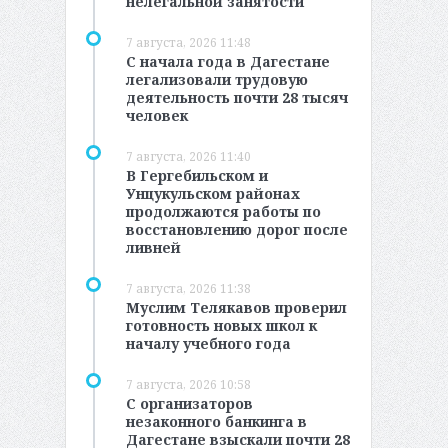
нелегальной занятости
7 августа, 2026 11:48
С начала года в Дагестане
легализовали трудовую
деятельность почти 28 тысяч
человек
7 августа, 2026 11:40
В Гергебильском и
Унцукульском районах
продолжаются работы по
восстановлению дорог после
ливней
7 августа, 2026 11:38
Муслим Телякавов проверил
готовность новых школ к
началу учебного года
7 августа, 2026 10:58
С организаторов
незаконного банкинга в
Дагестане взыскали почти 28