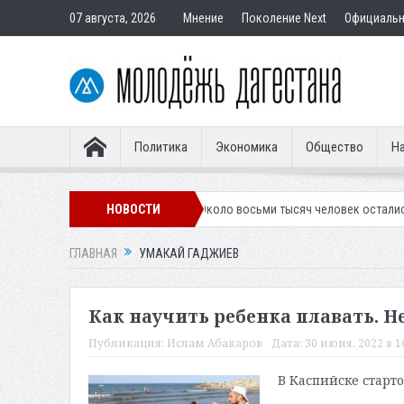
07 августа, 2026
Мнение
Поколение Next
Официаль
Политика
Экономика
Общество
На
 гостевую форму
НОВОСТИ
Около восьми тысяч человек остались без света в 
ГЛАВНАЯ
УМАКАЙ ГАДЖИЕВ
Как научить ребенка плавать. Н
Публикация:
Ислам Абакаров
Дата:
30 июня, 2022 в 1
В Каспийске старт