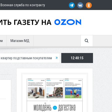
Военная служба по контракту
ии
Магазин МД
тавным покупателям
Экс-сотрудница Соцфонда получила срок за обм
12:40:16