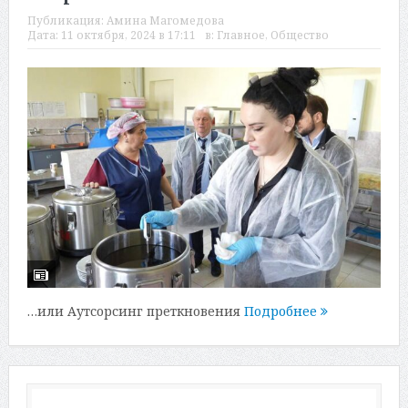
Публикация:
Амина Магомедова
Дата:
11 октября, 2024 в 17:11
в:
Главное
,
Общество
…или Аутсорсинг преткновения
Подробнее