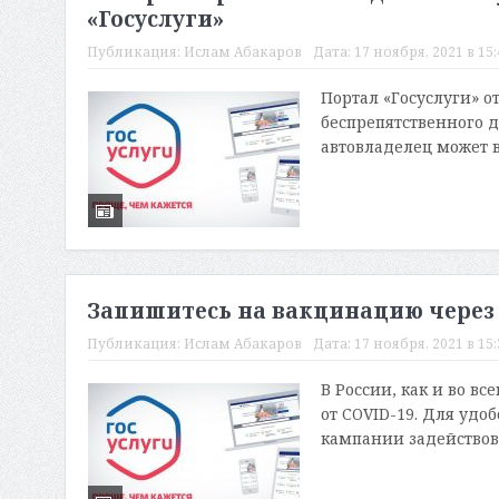
«Госуслуги»
Публикация:
Ислам Абакаров
Дата:
17 ноября, 2021 в 15
Портал «Госуслуги» о
беспрепятственного д
автовладелец может 
Запишитесь на вакцинацию через 
Публикация:
Ислам Абакаров
Дата:
17 ноября, 2021 в 15
В России, как и во в
от COVID-19. Для удо
кампании задействов