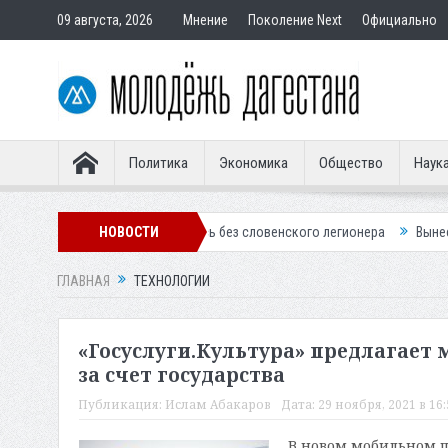
09 августа, 2026
Мнение
Поколение Next
Официально
Политика
Экономика
Общество
Наук
«Динамо» осталось без словенского легионера
НОВОСТИ
Вынесен приговор по
ГЛАВНАЯ
ТЕХНОЛОГИИ
«Госуслуги.Культура» предлагает
за счет государства
Публикация:
Ислам Абакаров
Дата:
29 ноября, 2021 в 16
В новом мобильном п