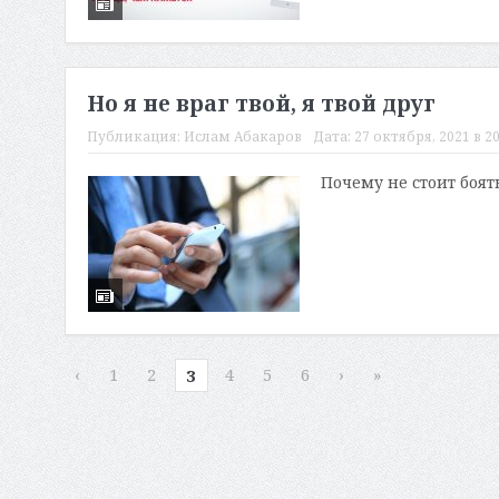
Но я не враг твой, я твой друг
Публикация:
Ислам Абакаров
Дата:
27 октября, 2021 в 20
Почему не стоит боя
‹
1
2
4
5
6
›
»
3