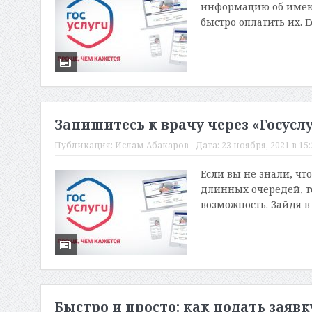
информацию об имеющ
быстро оплатить их. Е
Запишитесь к врачу через «Госусл
Публикация:
Ислам Абакаров
Дата:
23 ноября, 2021 в 15
Если вы не знали, чт
длинных очередей, то
возможность. Зайдя в
Быстро и просто: как подать заяв