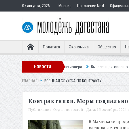
07 августа, 2026
Мнение
Поколение Next
Официаль
Политика
Экономика
Общество
На
сь без словенского легионера
НОВОСТИ
Вынесен приговор по делу о строите
ГЛАВНАЯ
ВОЕННАЯ СЛУЖБА ПО КОНТРАКТУ
Контрактники. Меры социально
Публикация:
Отдел новостей
Дата:
15 октября, 2024 в
В Махачкале продо
располагается в юж