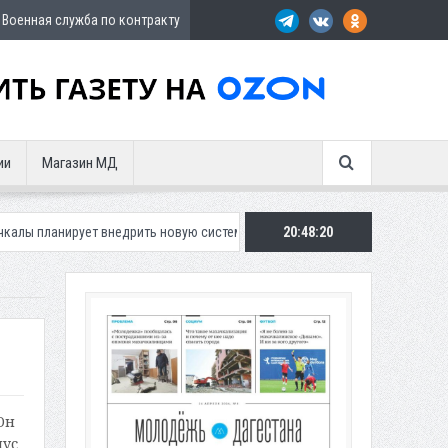
Военная служба по контракту
ии
Магазин МД
 внедрить новую систему для улучшения ситуации с парковками
20:48:21
Маха
Он
пус