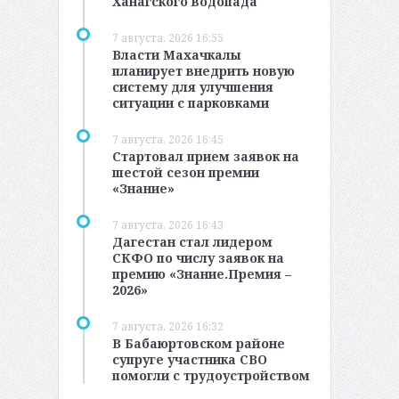
Ханагского водопада
7 августа, 2026 16:55
Власти Махачкалы
планирует внедрить новую
систему для улучшения
ситуации с парковками
7 августа, 2026 16:45
Стартовал прием заявок на
шестой сезон премии
«Знание»
7 августа, 2026 16:43
Дагестан стал лидером
СКФО по числу заявок на
премию «Знание.Премия –
2026»
7 августа, 2026 16:32
В Бабаюртовском районе
супруге участника СВО
помогли с трудоустройством