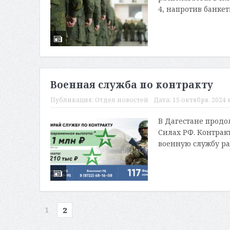
4, напротив банкетн
Военная служба по контракту
Публикация:
Отдел новостей
Дата:
15 октября, 2024 в
В Дагестане продо
Силах РФ. Контракт 
военную службу раб
1
2