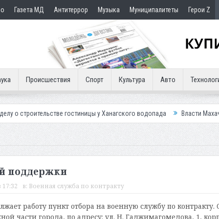
но
Газета МД
Антитеррор
Музыка
Муниципалитеты
Герои Z
ука
Происшествия
Спорт
Культура
Авто
Технолог
льстве гостиницы у Ханагского водопада
Власти Махачкалы планирует
й поддержки
 17:32
в:
Военная служба по контракту
лжает работу пункт отбора на военную службу по контракту. 
ной части города, по адресу: ул. Н. Гаджи­магомедова, 1, кор