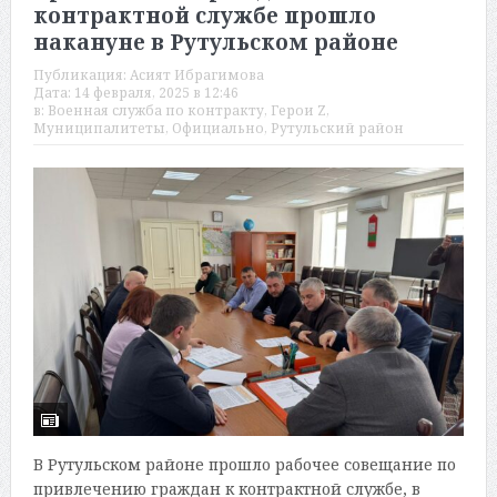
контрактной службе прошло
накануне в Рутульском районе
Публикация:
Асият Ибрагимова
Дата:
14 февраля, 2025 в 12:46
в:
Военная служба по контракту
,
Герои Z
,
Муниципалитеты
,
Официально
,
Рутульский район
В Рутульском районе прошло рабочее совещание по
привлечению граждан к контрактной службе, в