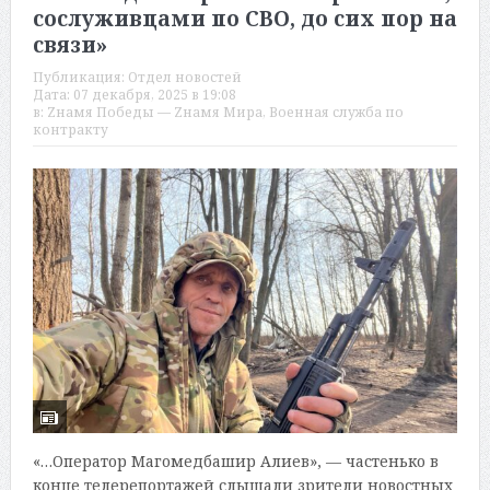
сослуживцами по СВО, до сих пор на
связи»
Публикация:
Отдел новостей
Дата:
07 декабря, 2025 в 19:08
в:
Zнамя Победы — Zнамя Мира
,
Военная служба по
контракту
«…Оператор Магомедбашир Алиев», — частенько в
конце телерепортажей слышали зрители новостных