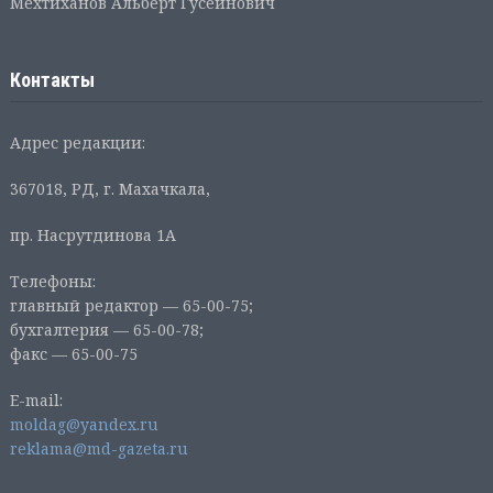
Мехтиханов Альберт Гусейнович
Контакты
Адрес редакции:
367018, РД, г. Махачкала,
пр. Насрутдинова 1А
Телефоны:
главный редактор — 65-00-75;
бухгалтерия — 65-00-78;
факс — 65-00-75
E-mail:
moldag@yandex.ru
reklama@md-gazeta.ru