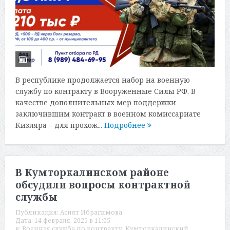
В республике продолжается набор на военную
службу по контракту в Вооруженные Силы РФ. В
качестве дополнительных мер поддержки
заключившим контракт в военном комиссариате
Кизляра – для прохож...
Подробнее
В Кумторкалинском районе
обсудили вопросы контрактной
службы
Публикация:
Асият Ибрагимова
Дата:
14 февраля, 2025 в 11:05
в:
Военная служба по контракту
,
Кумторкалинский