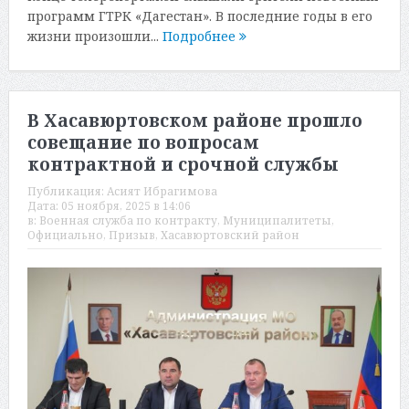
программ ГТРК «Дагестан». В последние годы в его
жизни произошли...
Подробнее
В Хасавюртовском районе прошло
совещание по вопросам
контрактной и срочной службы
Публикация:
Асият Ибрагимова
Дата:
05 ноября, 2025 в 14:06
в:
Военная служба по контракту
,
Муниципалитеты
,
Официально
,
Призыв
,
Хасавюртовский район