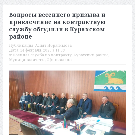
Вопросы весеннего призыва и
привлечение на контрактную
службу обсудили в Курахском
районе
Публикация:
Асият Ибрагимова
Дата:
14 февраля, 2025 в 11:03
в:
Военная служба по контракту
,
Курахский район
,
Муниципалитеты
,
Официально