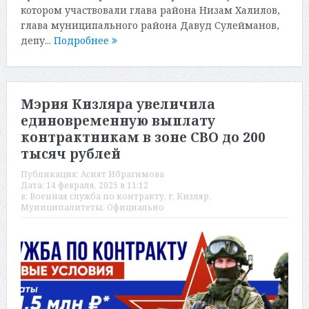
котором участвовали глава района Низам Халилов,
глава муниципального района Давуд Сулейманов,
депу...
Подробнее
Мэрия Кизляра увеличила
единовременную выплату
контрактникам в зоне СВО до 200
тысяч рублей
Публикация:
Асият Ибрагимова
Дата:
14 февраля, 2025 в 11:12
в:
Военная служба по контракту
,
г. Кизляр
,
Муниципалитеты
,
Официально