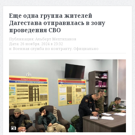
Еще одна группа жителей
Дагестана отправилась в зону
проведения СВО
Публикация:
Альберт Мехтиханов
Дата:
26 ноября, 2024 в 23:32
в:
Военная служба по контракту
,
Официально