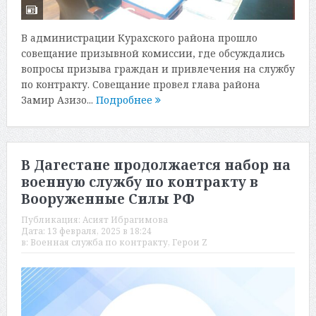
В администрации Курахского района прошло
совещание призывной комиссии, где обсуждались
вопросы призыва граждан и привлечения на службу
по контракту. Совещание провел глава района
Замир Азизо...
Подробнее
В Дагестане продолжается набор на
военную службу по контракту в
Вооруженные Силы РФ
Публикация:
Асият Ибрагимова
Дата:
13 февраля, 2025 в 18:24
в:
Военная служба по контракту
,
Герои Z