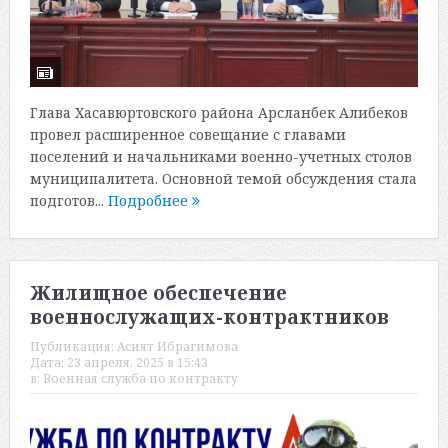
Глава Хасавюртовского района Арсланбек Алибеков
провел расширенное совещание с главами
поселений и начальниками военно-учетных столов
муниципалитета. Основной темой обсуждения стала
подготов...
Подробнее
Жилищное обеспечение
военнослужащих-контрактников
Публикация:
Асият Ибрагимова
Дата:
23 апреля, 2025 в 15:43
в:
Военная служба по контракту