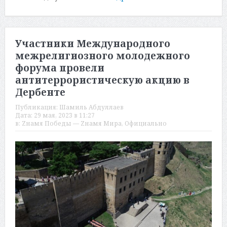
Участники Международного
межрелигиозного молодежного
форума провели
антитеррористическую акцию в
Дербенте
Публикация:
Шамиль Абдуллаев
Дата:
29 мая, 2023 в 11:27
в:
Zнамя Победы — Zнамя Мира
,
Официально