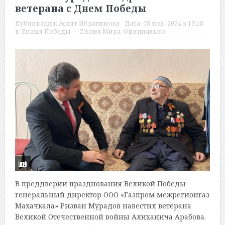
ветерана с Днем Победы
Публикация:
Асият Ибрагимова
Дата:
08 мая, 2024 в 13:18
в:
Zнамя Победы — Zнамя Мира
,
Официально
В преддверии празднования Великой Победы
генеральный директор ООО «Газпром межрегионгаз
Махачкала» Ризван Мурадов навестил ветерана
Великой Отечественной войны Алиханича Арабова.