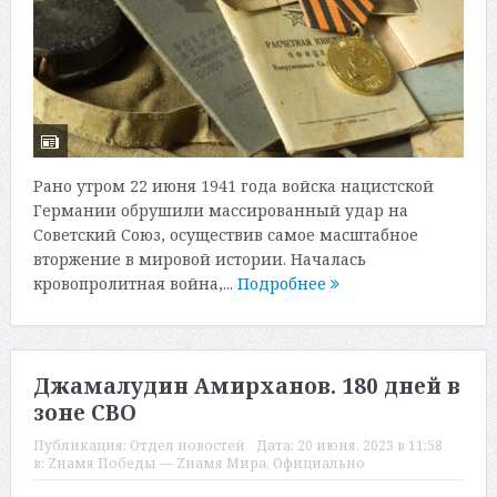
Рано утром 22 июня 1941 года войска нацистской
Германии обрушили массированный удар на
Советский Союз, осуществив самое масштабное
вторжение в мировой истории. Началась
кровопролитная война,...
Подробнее
Джамалудин Амирханов. 180 дней в
зоне СВО
Публикация:
Отдел новостей
Дата:
20 июня, 2023 в 11:58
в:
Zнамя Победы — Zнамя Мира
,
Официально