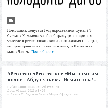
Помощник депутата Государственной думы РФ
Султана Хамзаева Алибег Сиражудинов принял
участие в республиканской акции «Знамя Победы»,
которое прошло на главной площади Каспийска 6
мая. «Для м...
Подробнее
Абсолтан Абсолтанов: «Мы помним
подвиг Абдулхакима Исмаилова!»
Публикация:
Шамиль Абдуллаев
Дата:
06 мая, 2023 в 19:26
в:
Zнамя Победы — Zнамя Мира
,
Официально