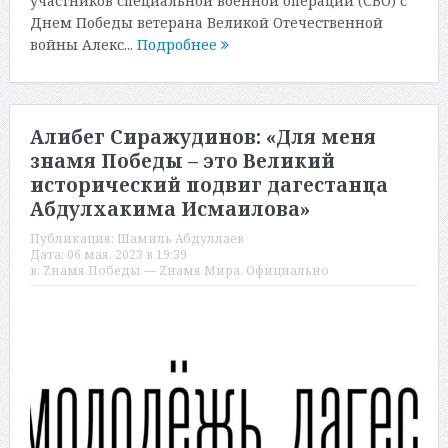
участников специальной военной операции (СВО) с
Днем Победы ветерана Великой Отечественной
войны Алекс...
Подробнее
Алибег Сиражудинов: «Для меня
знамя Победы – это Великий
исторический подвиг дагестанца
Абдулхакима Исмаилова»
Публикация:
Шамиль Абдуллаев
Дата:
06 мая, 2023 в 19:39
в:
Zнамя Победы — Zнамя Мира
,
Официально