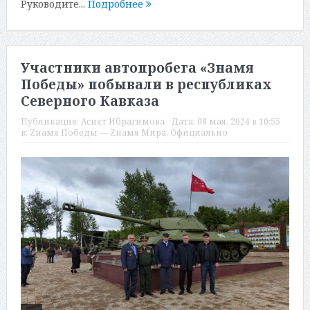
Руководите...
Подробнее
Участники автопробега «Знамя
Победы» побывали в республиках
Северного Кавказа
Публикация:
Асият Ибрагимова
Дата:
08 мая, 2024 в 10:55
в:
Zнамя Победы — Zнамя Мира
,
Официально