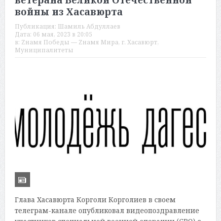
ветерана Великой Отечественной
войны из Хасавюрта
Публикация:
Шамиль Абдуллаев
Дата:
06 мая, 2023 в 20:05
в:
Zнамя Победы — Zнамя Мира
,
г. Хасавюрт
,
Муниципалитеты
Глава Хасавюрта Корголи Корголиев в своем
телеграм-канале опубликовал видеопоздравление