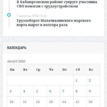
В Бабаюртовском районе супруге участника
СВО помогли с трудоустройством
7 августа, 2026 15:43
Грузооборот Махачкалинского морского
порта вырос в полтора раза
КАЛЕНДАРЬ
Август 2026
Пн
Вт
Ср
Чт
Пт
Сб
Вс
1
2
3
4
5
6
7
8
9
10
11
12
13
14
15
16