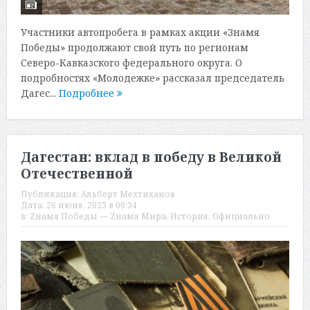
Участники автопробега в рамках акции «Знамя
Победы» продолжают свой путь по регионам
Северо-Кавказского федерального округа. О
подробностях «Молодежке» рассказал председатель
Дагес...
Подробнее
Дагестан: вклад в победу в Великой
Отечественной
Публикация:
Альберт Мехтиханов
Дата:
26 июня, 2023 в 00:34
в:
Zнамя Победы — Zнамя Мира
,
История
,
Официально