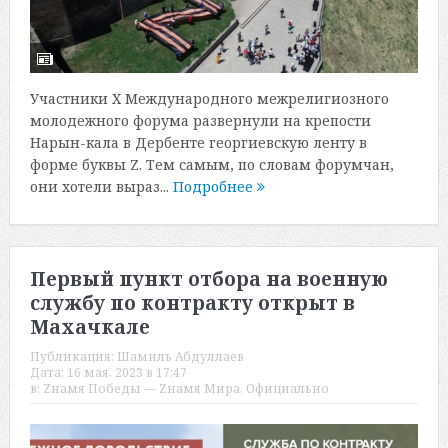
Участники Х Международного межрелигиозного
молодежного форума развернули на крепости
Нарын-кала в Дербенте георгиевскую ленту в
форме буквы Z. Тем самым, по словам форумчан,
они хотели выраз...
Подробнее
Первый пункт отбора на военную
службу по контракту открыт в
Махачкале
Публикация:
Шамиль Абдуллаев
Дата:
16 мая, 2023 в 17:47
в:
Zнамя Победы — Zнамя Мира
,
Официально