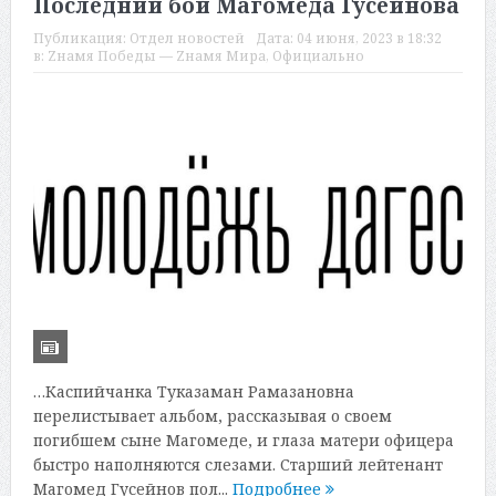
Последний бой Магомеда Гусейнова
Публикация:
Отдел новостей
Дата:
04 июня, 2023 в 18:32
в:
Zнамя Победы — Zнамя Мира
,
Официально
…Каспийчанка Туказаман Рамазановна
перелистывает альбом, рассказывая о своем
погибшем сыне Магомеде, и глаза матери офицера
быстро наполняются слезами. Старший лейтенант
Магомед Гусейнов пол...
Подробнее