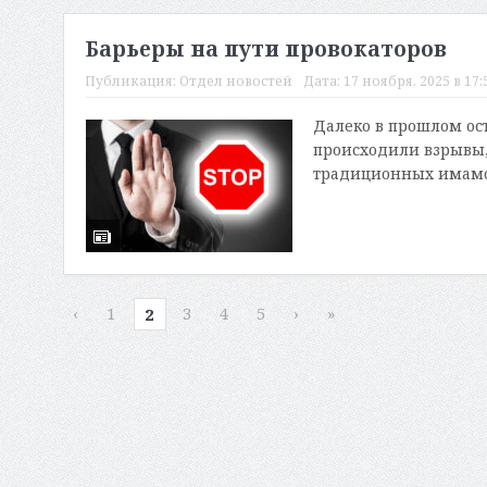
Барьеры на пути провокаторов
Публикация:
Отдел новостей
Дата:
17 ноября, 2025 в 17:
Далеко в прошлом ост
происходили взрывы,
традиционных имамов
‹
1
3
4
5
›
»
2