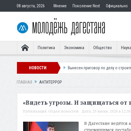
08 августа, 2026
Мнение
Поколение Next
Официально
Политика
Экономика
Общество
Наук
 словенского легионера
НОВОСТИ
Вынесен приговор по делу о строительстве 
ГЛАВНАЯ
АНТИТЕРРОР
«Видеть угрозы. И защищаться от 
Публикация:
Отдел новостей
Дата:
29 июня, 2026 в 12:38
В Дагестане ведётся
стремящимся дестабил