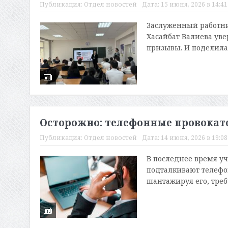
Публикация:
Отдел новостей
Дата:
15 июня, 2026 в 14:41
Заслуженный работни
Хасайбат Валиева ув
призывы. И поделила
Осторожно: телефонные провокат
Публикация:
Отдел новостей
Дата:
14 июня, 2026 в 19:08
В последнее время у
подталкивают телефон
шантажируя его, треб