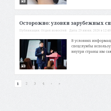
Осторожно: уловки зарубежных с
Публикация:
Отдел новостей
Дата:
29 июня, 2026 в 12:40
В условиях информац
спецслужбы использую
внутри страны им сам
2
3
4
›
»
1