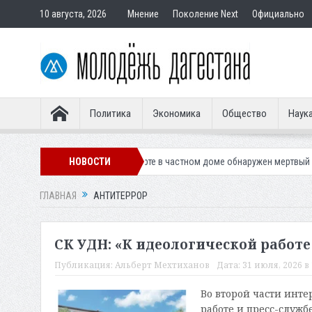
10 августа, 2026
Мнение
Поколение Next
Официально
Политика
Экономика
Общество
Наук
 дела
В Хасавюрте в частном доме обнаружен мертвый ребенок
НОВОСТИ
В
ГЛАВНАЯ
АНТИТЕРРОР
СК УДН: «К идеологической работ
Публикация:
Альберт Мехтиханов
Дата:
31 июля, 2026 в 
Во второй части инт
работе и пресс-служб