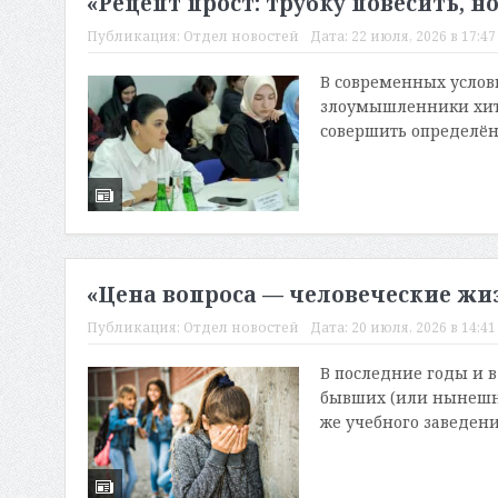
«Рецепт прост: трубку повесить, 
Публикация:
Отдел новостей
Дата:
22 июля, 2026 в 17:47
В современных услов
злоумышленники хит
совершить определённ
«Цена вопроса — человеческие жи
Публикация:
Отдел новостей
Дата:
20 июля, 2026 в 14:41
В последние годы и 
бывших (или нынешни
же учебного заведения