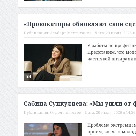
«Провокаторы обновляют свои сц
Публикация:
Альберт Мехтиханов
Дата:
20 июля, 2026 в 
У работы по профила
Представим, что мол
частичкой антирадика
Сабина Сункулиева: «Мы ушли от 
Публикация:
Отдел новостей
Дата:
20 июля, 2026 в 14:36
Проблема экстремизм
прием, когда к моло