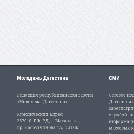
Молодежь Дагестана
СМИ
Редакция республиканской газеты
Сетевое из
«Молодежь Дагестана».
Дагестана» 
зарегистр
Юридический адрес:
службой по
367018, РФ, РД, г. Махачкала,
информаци
пр. Насрутдинова 1А, 4 этаж
массовых 