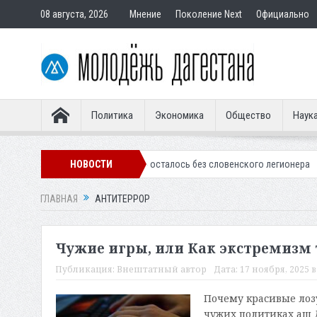
08 августа, 2026
Мнение
Поколение Next
Официально
Политика
Экономика
Общество
Наук
инское «Динамо» осталось без словенского легионера
НОВОСТИ
Вынесен приг
ГЛАВНАЯ
АНТИТЕРРОР
Чужие игры, или Как экстремизм
Публикация:
Внештатный автор
Дата:
17 ноября, 2025 в
Почему красивые лозу
чужих политиках аш Д