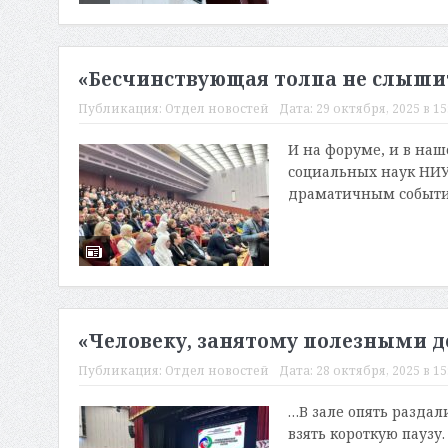
«Бесчинствующая толпа не слыши
Публикация:
Отдел новостей
Дата:
29 октября, 2025 в 15
И на форуме, и в наш
социальных наук НИУ
драматичным событиям
«Человеку, занятому полезными д
Публикация:
Отдел новостей
Дата:
28 октября, 2025 в 15
…В зале опять разда
взять короткую паузу