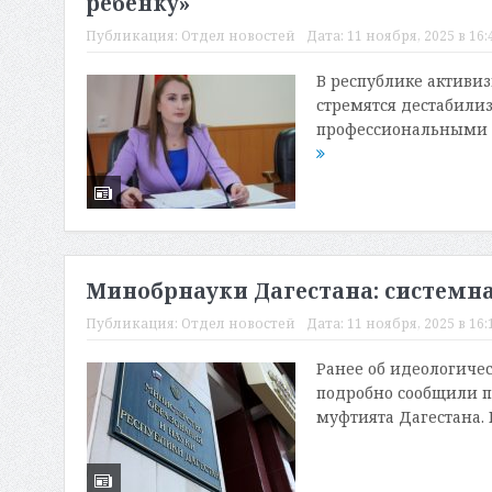
ребенку»
Публикация:
Отдел новостей
Дата:
11 ноября, 2025 в 16:
В республике активи
стремятся дестабили
профессиональными 
Минобрнауки Дагестана: системн
Публикация:
Отдел новостей
Дата:
11 ноября, 2025 в 16:
Ранее об идеологиче
подробно сообщили 
муфтията Дагестана. Н