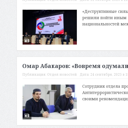
«Деструктивные силы 
решили пойти иным п
национальностей меж
Омар Абакаров: «Вовремя одумалис
Публикация:
Отдел новостей
Дата:
24 сентября, 2025 в 1
Сотрудник отдела пр
Антитеррористическо
своими рекомендация