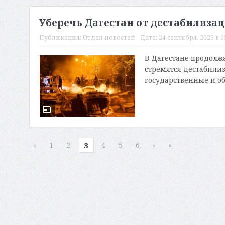
Уберечь Дагестан от дестабилиза
Публикация:
Отдел новостей
Дата:
24 сентября, 2025 в 0
В Дагестане продолжа
стремятся дестабилиз
государственные и об
‹
1
2
4
5
6
›
»
3