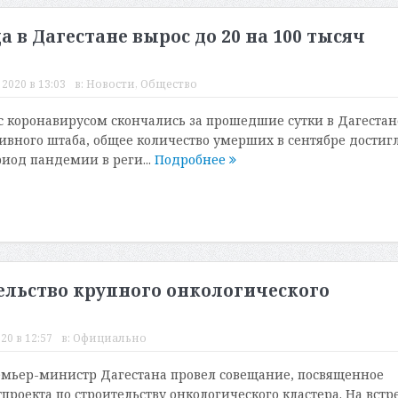
 в Дагестане вырос до 20 на 100 тысяч
2020 в 13:03
в:
Новости
,
Общество
с коронавирусом скончались за прошедшие сутки в Дагестан
вного штаба, общее количество умерших в сентябре достиг
ериод пандемии в реги...
Подробнее
ельство крупного онкологического
20 в 12:57
в:
Официально
емьер-министр Дагестана провел совещание, посвященное
роекта по строительству онкологического кластера. На встр