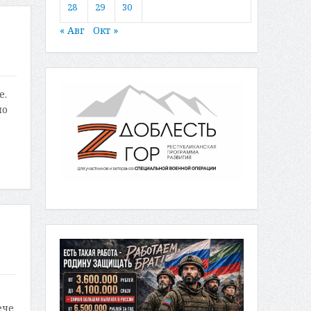
28
29
30
« Авг
Окт »
е.
ло
ече