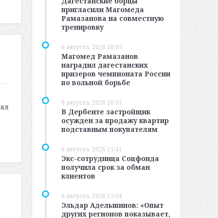
Дагестанские борцы
пригласили Магомеда
Рамазанова на совместную
тренировку
6 августа, 2026 18:09
Магомед Рамазанов
наградил дагестанских
призеров чемпионата России
по вольной борьбе
6 августа, 2026 16:57
лял
В Дербенте застройщик
осужден за продажу квартир
подставным покупателям
6 августа, 2026 15:41
Экс-сотрудница Соцфонда
получила срок за обман
клиентов
6 августа, 2026 15:04
Эльдар Адельшинов: «Опыт
других регионов показывает,