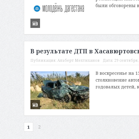
были обговорены в
В результате ДТП в Хасавюртовс
Публикация:
Альберт Мехтиханов
Дата:
29 сентября, 
В воскресенье на 
столкновение автом
годовалых детей, к
2
1