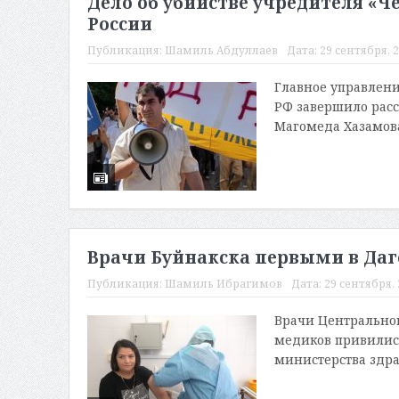
Дело об убийстве учредителя «Ч
России
Публикация:
Шамиль Абдуллаев
Дата:
29 сентября, 2
Главное управлени
РФ завершило расс
Магомеда Хазамова
Врачи Буйнакска первыми в Даг
Публикация:
Шамиль Ибрагимов
Дата:
29 сентября, 
Врачи Центрально
медиков привились
министерства здра