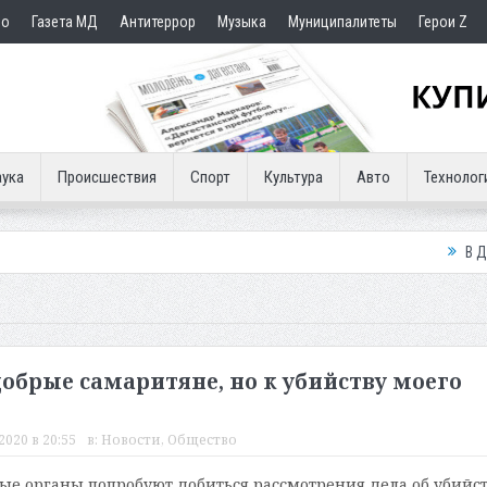
но
Газета МД
Антитеррор
Музыка
Муниципалитеты
Герои Z
ука
Происшествия
Спорт
Культура
Авто
Технолог
В Дербенте застр
добрые самаритяне, но к убийству моего
2020 в 20:55
в:
Новости
,
Общество
е органы попробуют добиться рассмотрения дела об убийс