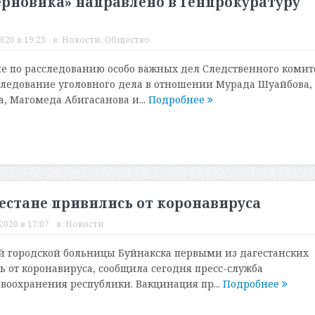
ерновика» направлено в Генпрокуратуру
020 в 19:23
в:
Новости
,
Общество
е по расследованию особо важных дел Следственного комит
ледование уголовного дела в отношении Мурада Шуайбова,
, Магомеда Абигасанова и...
Подробнее
естане привились от коронавируса
2020 в 17:07
в:
Новости
й городской больницы Буйнакска первыми из дагестанских
 от коронавируса, сообщила сегодня пресс-служба
воохранения республики. Вакцинация пр...
Подробнее