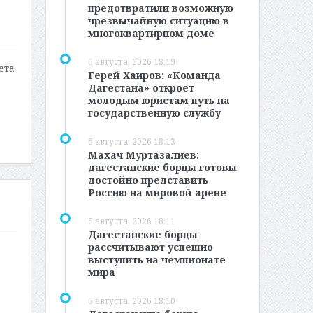
предотвратили возможную
чрезвычайную ситуацию в
многоквартирном доме
6 августа, 2026 18:19
ета
Герей Хаиров: «Команда
Дагестана» откроет
молодым юристам путь на
государственную службу
6 августа, 2026 18:13
Махач Муртазалиев:
дагестанские борцы готовы
достойно представить
Россию на мировой арене
6 августа, 2026 18:11
Дагестанские борцы
рассчитывают успешно
выступить на чемпионате
мира
6 августа, 2026 18:10