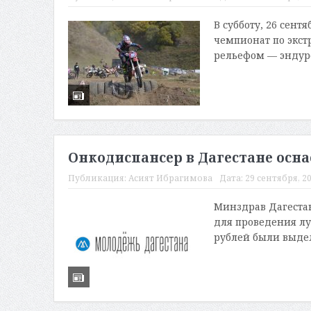
В субботу, 26 сен
чемпионат по экст
рельефом — эндуро
Онкодиспансер в Дагестане осн
Публикация:
Асият Ибрагимова
Дата:
29 сентября, 20
Минздрав Дагестан
для проведения лу
рублей были выдел