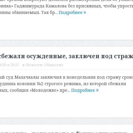
вика» Гаджимурада Камалова без присяжных, чтобы упрост
вины обвиняемых. Так бр...
Подробнее
 сбежали осужденные, заключен под страж
020 в 20:27
в:
Новости
,
Общество
й суд Махачкалы заключил в понедельник под стражу срок
рудника колонии №2 строгого режима, из которой сбежали
ых, сообщил «Молодежке» пре...
Подробнее