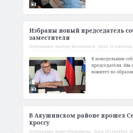
Избраны новый председатель со
заместители
Публикация:
Альберт Мехтиханов
Дата:
29 сентября, 
В понедельник соб
председателя. Им 
комитет по образова
В Акушинском районе прошел Се
кроссу
Публикация:
Асият Ибрагимова
Дата:
29 сентября, 20