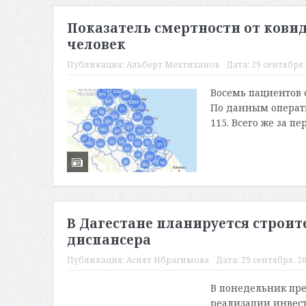
Показатель смертности от ковида
человек
Публикация:
Альберт Мехтиханов
Дата:
29 сентября, 
Восемь пациентов 
По данным операти
115. Всего же за п
В Дагестане планируется строит
диспансера
Публикация:
Асият Ибрагимова
Дата:
29 сентября, 20
В понедельник пр
реализации инвестп