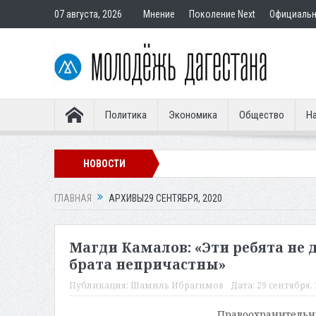
07 августа, 2026
Мнение
Поколение Next
Официаль
Политика
Экономика
Общество
На
НОВОСТИ
ГЛАВНАЯ
АРХИВЫ29 СЕНТЯБРЯ, 2020
Магди Камалов: «Эти ребята не 
брата непричастны»
Публикация:
Шамиль Ибрагимов
Дата:
29 сентября, 
Правоохранительны