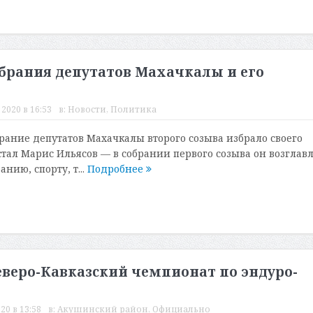
брания депутатов Махачкалы и его
2020 в 16:53
в:
Новости
,
Политика
рание депутатов Махачкалы второго созыва избрало своего
стал Марис Ильясов — в собрании первого созыва он возглав
нию, спорту, т...
Подробнее
веро-Кавказский чемпионат по эндуро-
20 в 13:58
в:
Акушинский район
,
Официально