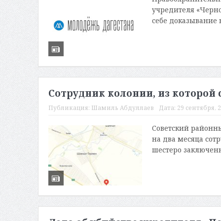
учредителя «Черно
себе доказывание 
Сотрудник колонии, из которой
Публикация:
Шамиль Абдуллаев
Дата:
29 сентября, 2
Советский районны
на два месяца сот
шестеро заключенн