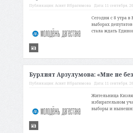
Публикация:
Асият Ибрагимова
Дата:
11 сентября, 20
Сегодня с 8 утра в
выборах депутатов
стала ждать Единог
Бурлият Арзулумова: «Мне не бе
Публикация:
Асият Ибрагимова
Дата:
11 сентября, 20
Жительница Кизляр
избирательном учас
выборы и нынешню