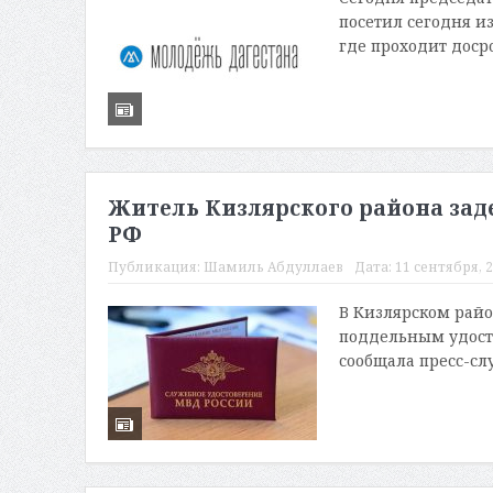
посетил сегодня и
где проходит доср
Житель Кизлярского района за
РФ
Публикация:
Шамиль Абдуллаев
Дата:
11 сентября, 2
В Кизлярском райо
поддельным удост
сообщала пресс-слу