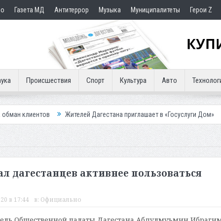
но
Газета МД
Антитеррор
Музыка
Муниципалитеты
Герои Z
ука
Происшествия
Спорт
Культура
Авто
Технолог
в
Жителей Дагестана приглашает в «Госуслуги Дом»
Приставы ко
 дагестанцев активнее пользоваться
20 в 17:44
в:
Официально
тель Общественной палаты Дагестана Абдулмуъмин Ибраги