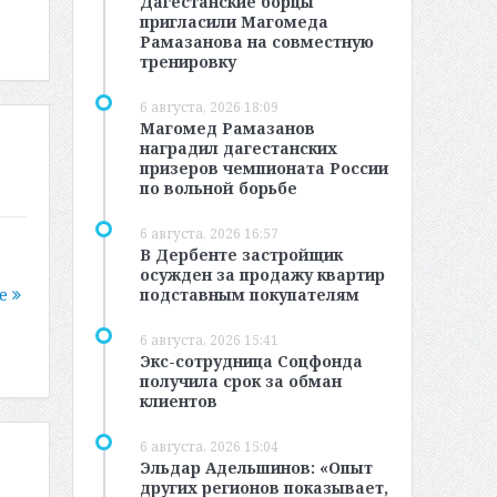
Дагестанские борцы
пригласили Магомеда
Рамазанова на совместную
тренировку
6 августа, 2026 18:09
Магомед Рамазанов
наградил дагестанских
призеров чемпионата России
по вольной борьбе
6 августа, 2026 16:57
В Дербенте застройщик
осужден за продажу квартир
подставным покупателям
ее
6 августа, 2026 15:41
Экс-сотрудница Соцфонда
получила срок за обман
клиентов
6 августа, 2026 15:04
Эльдар Адельшинов: «Опыт
других регионов показывает,