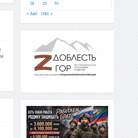
28
29
30
« Авг
Окт »
и
ия