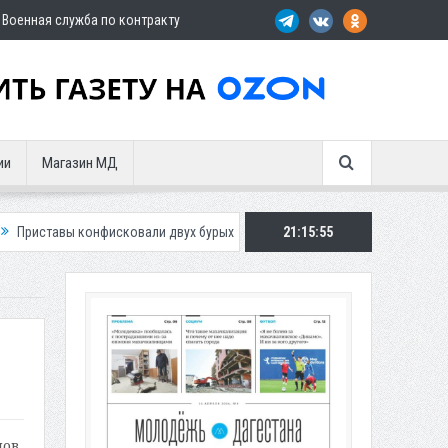
Военная служба по контракту
ии
Магазин МД
нфисковали двух бурых медведей у жителя Дагестана
21:15:56
Роспотребнадз
мов