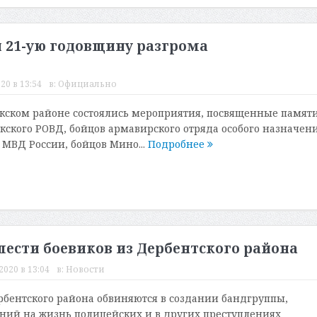
 21-ую годовщину разгрома
20 в 13:54
в:
Официально
кском районе состоялись мероприятия, посвященные памят
кского РОВД, бойцов армавирского отряда особого назначен
 МВД России, бойцов Мино...
Подробнее
ести боевиков из Дербентского района
2020 в 13:04
в:
Новости
бентского района обвиняются в создании бандгруппы,
ний на жизнь полицейских и в других преступлениях