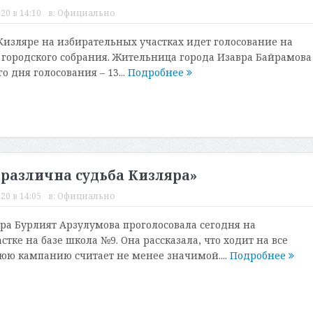
20 в 14:10
в:
Официально
 Кизляре на избирательных участках идет голосование на
 городского собрания. Жительница города Изавра Байрамова
о дня голосования – 13...
Подробнее
зразлична судьба Кизляра»
20 в 14:05
в:
Официально
а Бурлият Арзулумова проголосовала сегодня на
тке на базе школа №9. Она рассказала, что ходит на все
ю кампанию считает не менее значимой....
Подробнее