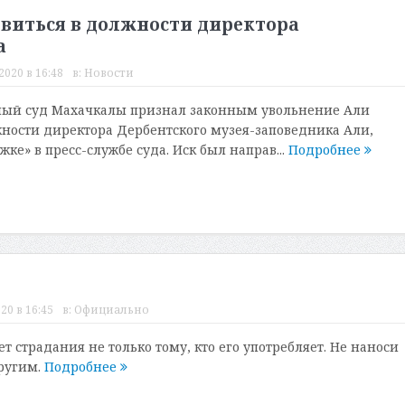
овиться в должности директора
а
2020 в 16:48
в:
Новости
ый суд Махачкалы признал законным увольнение Али
ности директора Дербентского музея-заповедника Али,
е» в пресс-службе суда. Иск был направ...
Подробнее
20 в 16:45
в:
Официально
 страдания не только тому, кто его употребляет. Не наноси
другим.
Подробнее