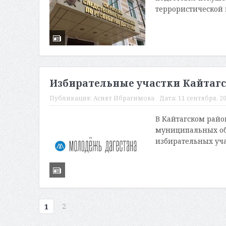
террористической 
Избирательные участки Кайтагс
Публикация:
Асият Ибрагимова
Дата:
11 сентября, 20
В Кайтагском райо
муниципальных об
избирательных учас
2
1