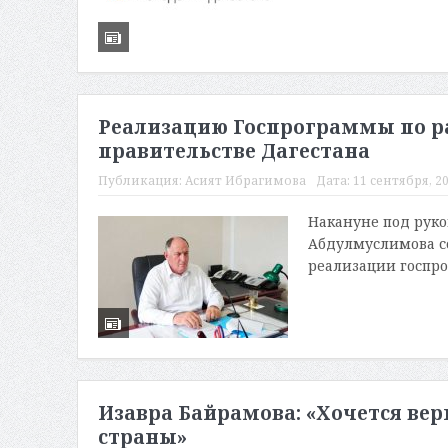
Реализацию Госпрограммы по ра
правительстве Дагестана
Публикация:
Асият Ибрагимова
Дата:
11 сентября, 20
Накануне под рук
Абдулмуслимова со
реализации госпро
Изавра Байрамова: «Хочется вер
страны»