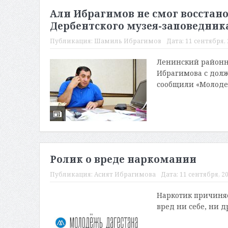
Али Ибрагимов не смог восстан
Дербентского музея-заповедник
Публикация:
Шамиль Ибрагимов
Дата:
11 сентября, 
Ленинский районн
Ибрагимова с долж
сообщили «Молодежк
Ролик о вреде наркомании
Публикация:
Асият Ибрагимова
Дата:
11 сентября, 20
Наркотик причиняет
вред ни себе, ни 