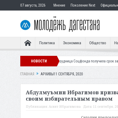
07 августа, 2026
Мнение
Поколение Next
Официаль
Политика
Экономика
Общество
На
упателям
Экс-сотрудница Соцфонда получила срок за обман клиенто
НОВОСТИ
ГЛАВНАЯ
АРХИВЫ11 СЕНТЯБРЯ, 2020
Абдулмуъмин Ибрагимов призвал
своим избирательным правом
Публикация:
Асият Ибрагимова
Дата:
11 сентября, 20
Сегодня председа