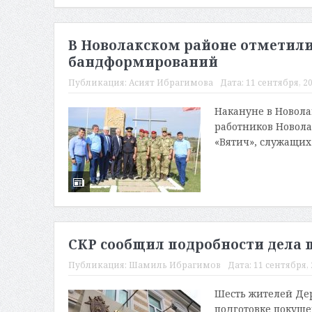
В Новолакском районе отметили
бандформирований
Публикация:
Асият Ибрагимова
Дата:
11 сентября, 20
Накануне в Новола
работников Новола
«Вятич», служащих
СКР сообщил подробности дела ш
Публикация:
Шамиль Ибрагимов
Дата:
11 сентября, 
Шесть жителей Дер
подготовке покуше