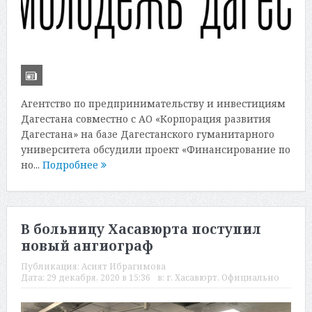
Агентство по предпринимательству и инвестициям
Дагестана совместно с АО «Корпорация развития
Дагестана» на базе Дагестанского гуманитарного
университета обсудили проект «Финансирование по
но...
Подробнее
В больницу Хасавюрта поступил
новый ангиограф
Публикация:
Асият Ибрагимова
Дата:
29 декабря, 2020 в 15:36
в:
г. Хасавюрт
,
Официально