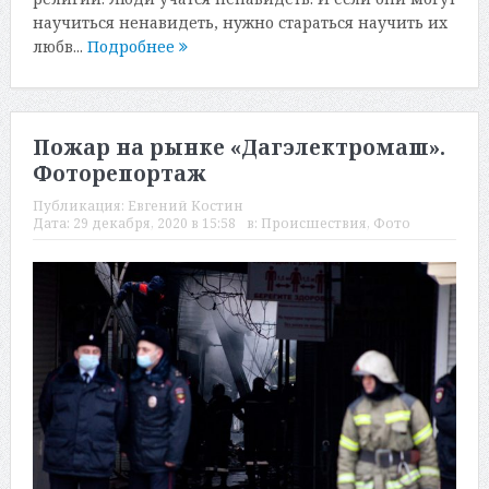
научиться ненавидеть, нужно стараться научить их
любв...
Подробнее
Пожар на рынке «Дагэлектромаш».
Фоторепортаж
Публикация:
Евгений Костин
Дата:
29 декабря, 2020 в 15:58
в:
Происшествия
,
Фото