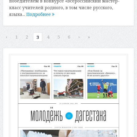
победителем в конкурсе «Всероссийский мастер-
класс учителей родного, в том числе русского,
языка...
Подробнее
‹
1
2
4
5
6
›
»
3