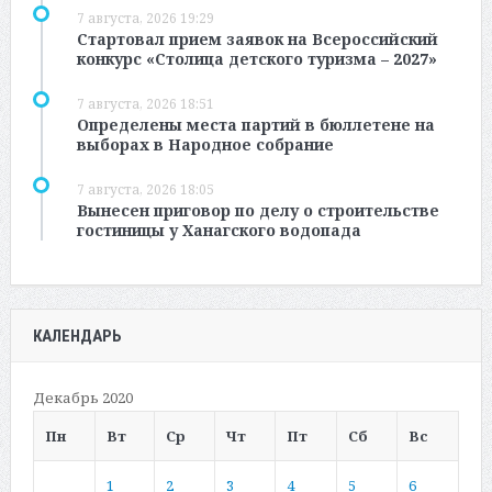
7 августа, 2026 19:29
Стартовал прием заявок на Всероссийский
конкурс «Столица детского туризма – 2027»
7 августа, 2026 18:51
Определены места партий в бюллетене на
выборах в Народное собрание
7 августа, 2026 18:05
Вынесен приговор по делу о строительстве
гостиницы у Ханагского водопада
КАЛЕНДАРЬ
Декабрь 2020
Пн
Вт
Ср
Чт
Пт
Сб
Вс
1
2
3
4
5
6