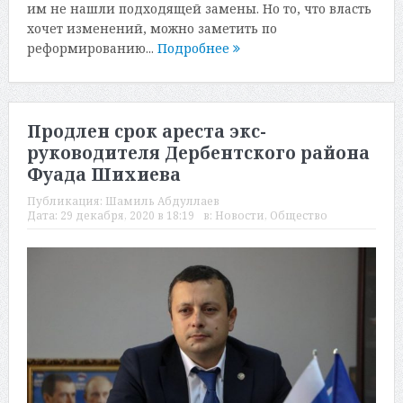
им не нашли подходящей замены. Но то, что власть
хочет изменений, можно заметить по
реформированию...
Подробнее
Продлен срок ареста экс-
руководителя Дербентского района
Фуада Шихиева
Публикация:
Шамиль Абдуллаев
Дата:
29 декабря, 2020 в 18:19
в:
Новости
,
Общество