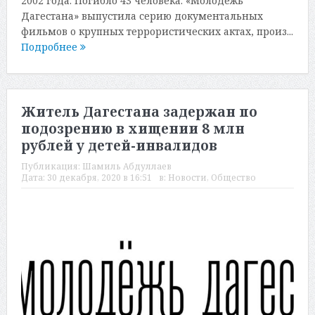
2002 года. Погибло 43 человека. «Молодежь
Дагестана» выпустила серию документальных
фильмов о крупных террористических актах, произ...
Подробнее
Житель Дагестана задержан по
подозрению в хищении 8 млн
рублей у детей-инвалидов
Публикация:
Шамиль Абдуллаев
Дата:
30 декабря, 2020 в 16:51
в:
Новости
,
Общество