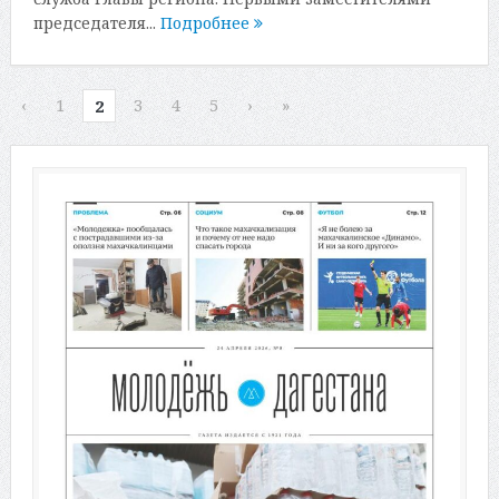
председателя...
Подробнее
‹
1
3
4
5
›
»
2