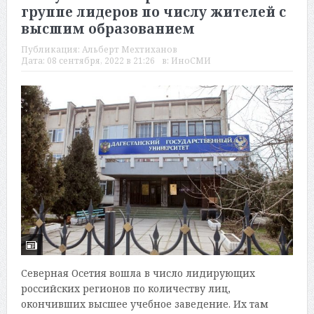
группе лидеров по числу жителей с
высшим образованием
Публикация:
Альберт Мехтиханов
Дата:
08 сентября, 2022 в 21:26
в:
ИноСМИ
Северная Осетия вошла в число лидирующих
российских регионов по количеству лиц,
окончивших высшее учебное заведение. Их там