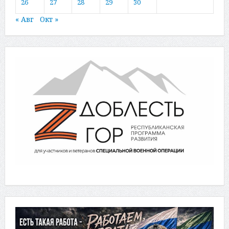
26
27
28
29
30
« Авг
Окт »