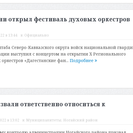
ии открыл фестиваль духовых оркестров
22 в 13:44
в:
Официально
таба Северо-Кавказского округа войск национальной гвард
ции выступил с концертом на открытии X Регионального
 оркестров «Дагестанские фан...
Подробнее
звали ответственно относиться к
022 в 13:02
в:
Муниципалитеты
,
Ногайский район
ому контролю администрации Ногайского района призвал