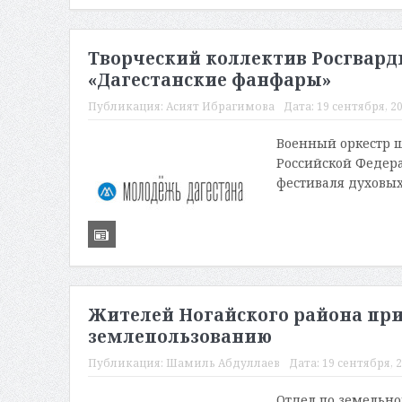
Творческий коллектив Росгвард
«Дагестанские фанфары»
Публикация:
Асият Ибрагимова
Дата:
19 сентября, 20
Военный оркестр ш
Российской Федера
фестиваля духовых
Жителей Ногайского района при
землепользованию
Публикация:
Шамиль Абдуллаев
Дата:
19 сентября, 2
Отдел по земельн