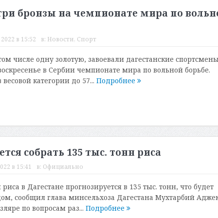
 три бронзы на чемпионате мира по вольн
2022 в 15:52
в:
Новости
,
Спорт
том числе одну золотую, завоевали дагестанские спортсмены
оскресенье в Сербии чемпионате мира по вольной борьбе.
весовой категории до 57...
Подробнее
ется собрать 135 тыс. тонн риса
022 в 15:41
в:
Официально
 риса в Дагестане прогнозируется в 135 тыс. тонн, что будет
ом, сообщил глава минсельхоза Дагестана Мухтарбий Адже
ляре по вопросам раз...
Подробнее