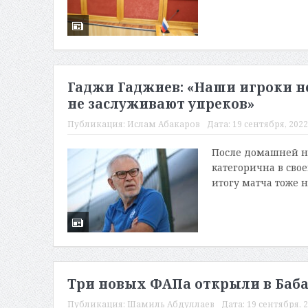
Гаджи Гаджиев: «Наши игроки н
не заслуживают упреков»
Публикация:
Ислам Абакаров
Дата:
19 сентября, 2022
После домашней н
категорична в свое
итогу матча тоже н
Три новых ФАПа открыли в Баб
Публикация:
Шамиль Абдуллаев
Дата:
19 сентября, 2