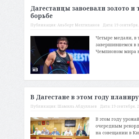
Дагестанцы завоевали золото и
борьбе
Публикация:
Альберт Мехтиханов
Дата:
19 сентября, 
Четыре медали, в 
завершившемся в в
Чемпионом мира в 
В Дагестане в этом году планиру
Публикация:
Шамиль Абдуллаев
Дата:
19 сентября, 2
В этом году урожай
очередным рекорд
на совещании в Киз