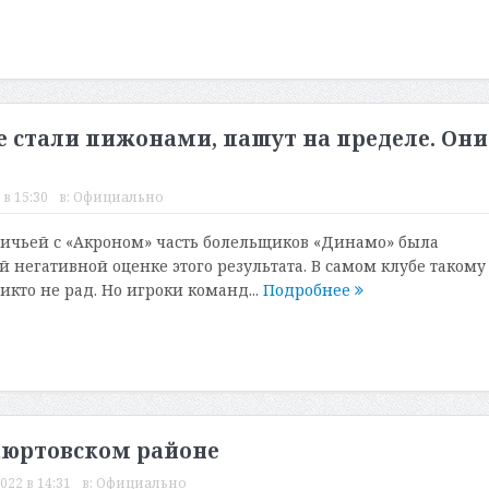
е стали пижонами, пашут на пределе. Они
 в 15:30
в:
Официально
ичьей с «Акроном» часть болельщиков «Динамо» была
й негативной оценке этого результата. В самом клубе такому
икто не рад. Но игроки команд...
Подробнее
аюртовском районе
022 в 14:31
в:
Официально