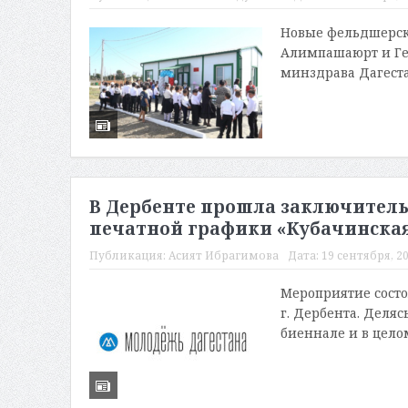
Новые фельдшерск
Алимпашаюрт и Гем
минздрава Дагестан
В Дербенте прошла заключитель
печатной графики «Кубачинска
Публикация:
Асият Ибрагимова
Дата:
19 сентября, 20
Мероприятие состо
г. Дербента. Деля
биеннале и в целом