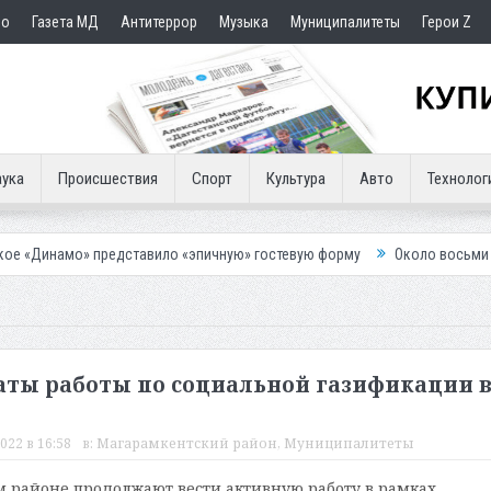
но
Газета МД
Антитеррор
Музыка
Муниципалитеты
Герои Z
ука
Происшествия
Спорт
Культура
Авто
Технолог
редставило «эпичную» гостевую форму
Около восьми тысяч человек 
аты работы по социальной газификации 
022 в 16:58
в:
Магарамкентский район
,
Муниципалитеты
 районе продолжают вести активную работу в рамках