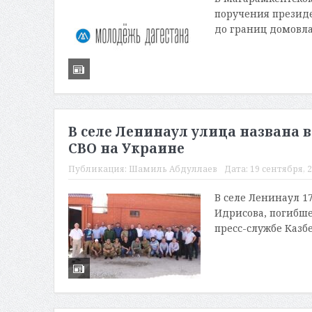
поручения президе
до границ домовла
В селе Ленинаул улица названа в
СВО на Украине
Публикация:
Шамиль Абдуллаев
Дата:
19 сентября, 2
В селе Ленинаул 1
Идрисова, погибше
пресс-службе Казбе