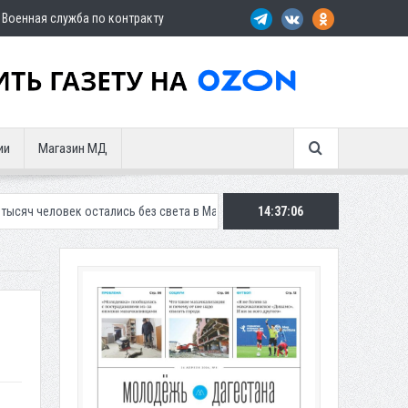
Военная служба по контракту
ии
Магазин МД
остались без света в Махачкале
В Дербенте застройщик осужден за
14:37:07
в