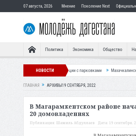
07 августа, 2026
Мнение
Поколение Next
Официаль
Политика
Экономика
Общество
На
у для улучшения ситуации с парковками
НОВОСТИ
Махачкалинское «Динамо» п
ГЛАВНАЯ
АРХИВЫ19 СЕНТЯБРЯ, 2022
В Магарамкентском районе нач
20 домовладениях
Публикация:
Шамиль Абдуллаев
Дата:
19 сентября, 2
В Магарамкентском