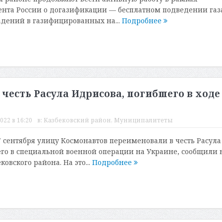
нта России о догазификации — бесплатном подведении газ
дений в газифицированных на...
Подробнее
 честь Расула Идрисова, погибшего в ходе
022 в 16:20
в:
Казбековский район
,
Муниципалитеты
7 сентября улицу Космонавтов переименовали в честь Расула
го в специальной военной операции на Украине, сообщили 
ковского района. На это...
Подробнее