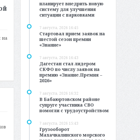
планирует внедрить новую
ой
систему для улучшения
ситуации с парковками
7 августа, 2026 16:45
Стартовал прием заявок на
 на
шестой сезон премии
«Знание»
7 августа, 2026 16:43
Дагестан стал лидером
СКФО по числу заявок на
премию «Знание.Премия –
2026»
7 августа, 2026 16:32
В Бабаюртовском районе
супруге участника СВО
помогли с трудоустройством
7 августа, 2026 15:43
ков
Грузооборот
Махачкалинского морского