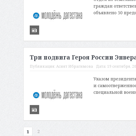
граждан ответствен
объявлено 50 пред
Три подвига Героя России Энвер
Публикация:
Асият Ибрагимова
Дата:
19 сентября, 20
Указом президента
и самоотверженнос
специальной военн
2
1