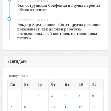
6 августа, 2026 15:41
Экс-сотрудница Соцфонда получила срок за
обман клиентов
6 августа, 2026 15:04
Эльдар Адельшинов: «Опыт других регионов
показывает, как должен работать
антимонопольный контроль на топливном
рынке»
КАЛЕНДАРЬ
Ноябрь 2022
Пн
Вт
Ср
Чт
Пт
Сб
Вс
1
2
3
4
5
6
7
8
9
10
11
12
13