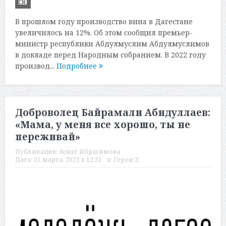
В прошлом году производство вина в Дагестане
увеличилось на 12%. Об этом сообщил премьер-
министр республики Абдулмуслим Абдулмуслимов
в докладе перед Народным собранием. В 2022 году
производ...
Подробнее
Доброволец Байрамали Абидуллаев:
«Мама, у меня все хорошо, ты не
переживай»
Публикация:
Асият Ибрагимова
Дата:
01 марта, 2023 в 12:31
в:
Герои Z