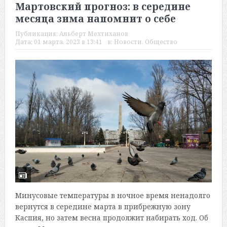
Мартовский прогноз: в середине
месяца зима напомнит о себе
Публикация:
Альберт Мехтиханов
Дата:
01 марта, 2023 в 13:41
в:
Новости
,
Общество
Минусовые температуры в ночное время ненадолго
вернутся в середине марта в прибрежную зону
Каспия, но затем весна продолжит набирать ход. Об