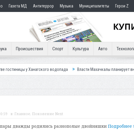
но
Газета МД
Антитеррор
Музыка
Муниципалитеты
Герои Z
ука
Происшествия
Спорт
Культура
Авто
Технолог
 Ханагского водопада
Власти Махачкалы планирует внедрить новую с
0:59
в:
Главное
,
Поколение Next
 пары дважды родились разнополые двойняшки
Подробнее