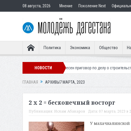
08 августа, 2026
Мнение
Поколение Next
Официаль
Политика
Экономика
Общество
На
го легионера
Вынесен приговор по делу о строительстве гостиницы у
НОВОСТИ
ГЛАВНАЯ
АРХИВЫ7 МАРТА, 2023
2 x 2 = бесконечный восторг
Публикация:
Ислам Абакаров
Дата:
07 марта, 2023 в 2
У махачкалинской