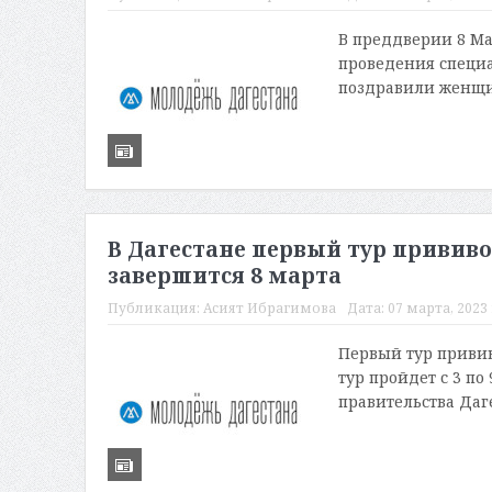
В преддверии 8 Ма
проведения специ
поздравили женщин
В Дагестане первый тур приви
завершится 8 марта
Публикация:
Асият Ибрагимова
Дата:
07 марта, 2023 
Первый тур привив
тур пройдет с 3 по
правительства Даг