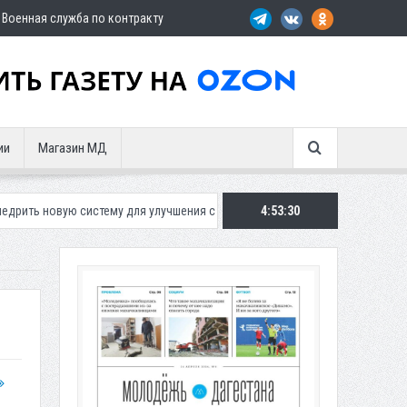
Военная служба по контракту
ии
Магазин МД
истему для улучшения ситуации с парковками
4:53:31
Махачкалинское «Дина