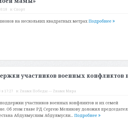
 моей мамы»
0:18
в:
Спорт
пионов на нескольких квадратных метрах
Подробнее
ддержки участников военных конфликтов 
 в 17:27
в:
Zнамя Победы — Zнамя Мира
 поддержки участников военных конфликтов и их семей
ане. Об этом главе РД Сергею Меликову доложил председател
естана Абдулмуслим Абдулмусли...
Подробнее