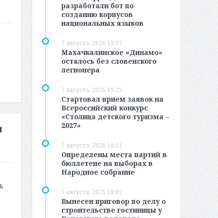
разработали бот по
созданию корпусов
национальных языков
7 августа, 2026 19:37
Махачкалинское «Динамо»
осталось без словенского
легионера
7 августа, 2026 19:29
Стартовал прием заявок на
Всероссийский конкурс
«Столица детского туризма –
2027»
и
7 августа, 2026 18:51
Определены места партий в
бюллетене на выборах в
Народное собрание
ь
7 августа, 2026 18:05
Вынесен приговор по делу о
строительстве гостиницы у