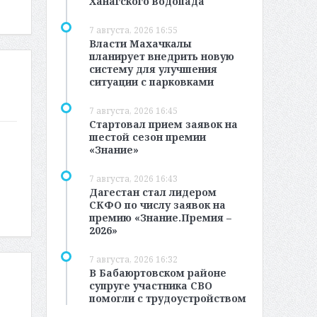
Ханагского водопада
7 августа, 2026 16:55
Власти Махачкалы
планирует внедрить новую
систему для улучшения
ситуации с парковками
7 августа, 2026 16:45
Стартовал прием заявок на
шестой сезон премии
«Знание»
7 августа, 2026 16:43
Дагестан стал лидером
СКФО по числу заявок на
премию «Знание.Премия –
2026»
7 августа, 2026 16:32
В Бабаюртовском районе
супруге участника СВО
помогли с трудоустройством