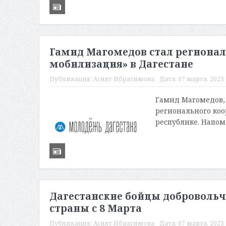
Гамид Магомедов стал регионал
мобилизация» в Дагестане
Публикация:
Асият Ибрагимова
Дата:
07 марта, 2023 
Гамид Магомедов, 
регионального коо
республике. Напо
Дагестанские бойцы добровольч
страны с 8 Марта
Публикация:
Асият Ибрагимова
Дата:
07 марта, 2023 