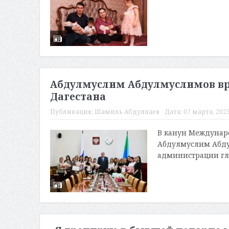
Абдулмуслим Абдулмуслимов вр
Дагестана
Публикация:
Шамиль Абдуллаев
Дата:
07 марта, 2023
В канун Междунар
Абдулмуслим Абду
администрации гла