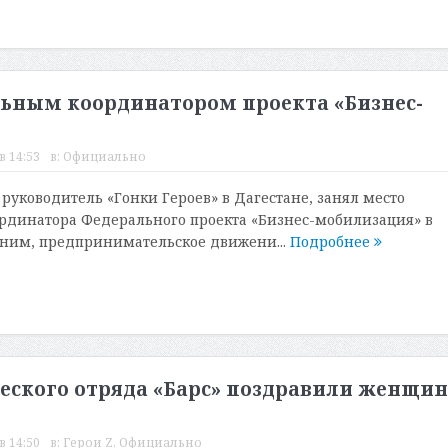
ьным координатором проекта «Бизнес-
в 14:53
в:
Официально
руководитель «Гонки Героев» в Дагестане, занял место
рдинатора Федерального проекта «Бизнес-мобилизация» в
мним, предпринимательское движени...
Подробнее
еского отряда «Барс» поздравили женщин
в 14:50
в:
Герои Z
,
Официально