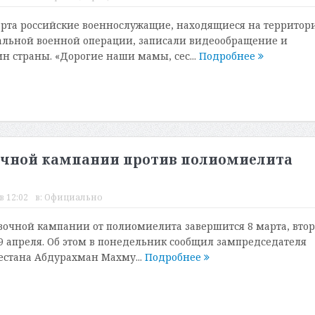
рта российские военнослужащие, находящиеся на территор
альной военной операции, записали видеообращение и
 страны. «Дорогие наши мамы, сес...
Подробнее
вочной кампании против полиомиелита
в 12:02
в:
Официально
очной кампании от полиомиелита завершится 8 марта, вто
 9 апреля. Об этом в понедельник сообщил зампредседателя
естана Абдурахман Махму...
Подробнее