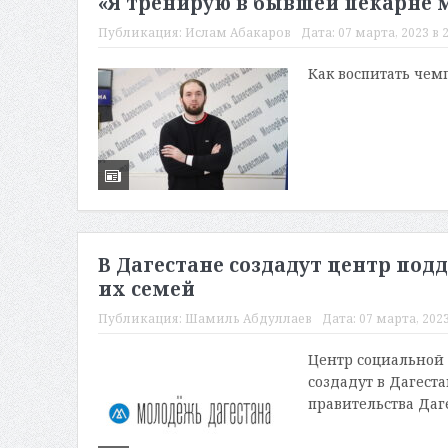
«Я тренирую в бывшей пекарне
Публикация:
Ислам Абакаров
Дата:
07 марта, 2023 в 2
Как воспитать чем
В Дагестане создадут центр по
их семей
Публикация:
Шамиль Абдуллаев
Дата:
07 марта, 2023
Центр социальной
создадут в Дагест
правительства Даг