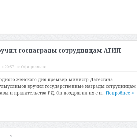
учил госнаграды сотрудницам АГИП
 в 20:57
в:
Официально
одного женского дня премьер-министр Дагестана
лмуслимов вручил государственные награды сотрудницам
вы и правительства РД. Он поздравил их с н...
Подробнее