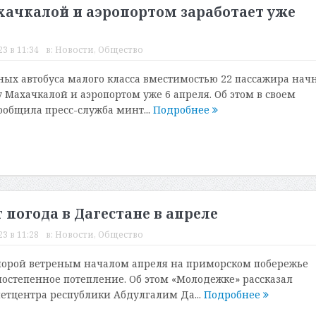
ачкалой и аэропортом заработает уже
3 в 11:34
в:
Новости
,
Общество
ых автобуса малого класса вместимостью 22 пассажира нач
 Махачкалой и аэропортом уже 6 апреля. Об этом в своем
ообщила пресс-служба минт...
Подробнее
 погода в Дагестане в апреле
3 в 11:28
в:
Новости
,
Общество
порой ветреным началом апреля на приморском побережье
постепенное потепление. Об этом «Молодежке» рассказал
тцентра республики Абдулгалим Да...
Подробнее