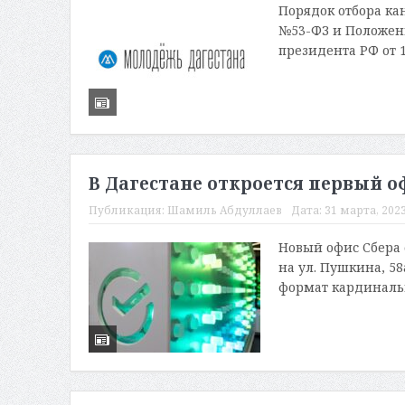
Порядок отбора ка
№53-ФЗ и Положени
президента РФ от 16
В Дагестане откроется первый о
Публикация:
Шамиль Абдуллаев
Дата:
31 марта, 2023
Новый офис Сбера 
на ул. Пушкина, 58а
формат кардинальн