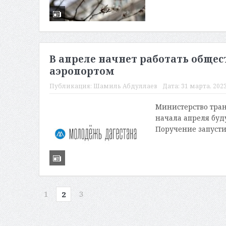
В апреле начнет работать обще
аэропортом
Публикация:
Шамиль Абдуллаев
Дата:
31 марта, 2023
Министерство тран
начала апреля буд
Поручение запусти
1
3
2