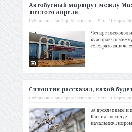
Автобусный маршрут между Мах
шестого апреля
Публикация:
Альберт Мехтиханов
Дата:
31 марта, 202
Четыре низкопольн
курсировать между
телеграм-канале с
Синоптик рассказал, какой будет
Публикация:
Альберт Мехтиханов
Дата:
31 марта, 202
За прохладным и 
Каспия последует 
начальник Гидроме