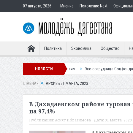
07 августа, 2026
Мнение
Поколение Next
Официаль
Политика
Экономика
Общество
На
ир подставным покупателям
НОВОСТИ
Экс-сотрудница Соцфонда получила срок
ГЛАВНАЯ
АРХИВЫ31 МАРТА, 2023
В Дахадаевском районе туровая
на 97,4%
Публикация:
Асият Ибрагимова
Дата:
31 марта, 2023 
В Дахадаевском ра