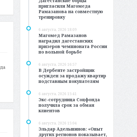
Дагестанские борцы
пригласили Магомеда
Рамазанова на совместную
тренировку
6 августа, 2026 18:09
Магомед Рамазанов
наградил дагестанских
призеров чемпионата России
по вольной борьбе
6 августа, 2026 16:57
ода
В Дербенте застройщик
осужден за продажу квартир
подставным покупателям
6 августа, 2026 15:41
Экс-сотрудница Соцфонда
получила срок за обман
клиентов
6 августа, 2026 15:04
Эльдар Адельшинов: «Опыт
других регионов показывает,