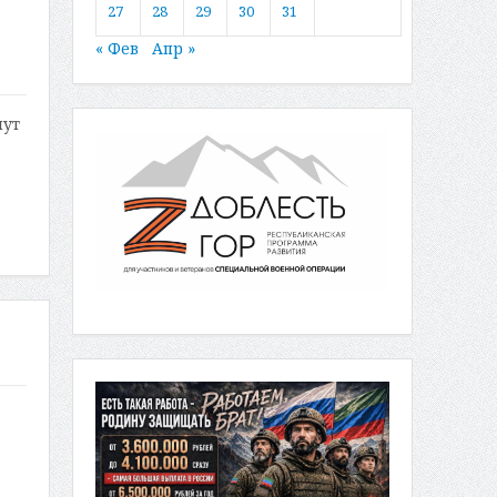
27
28
29
30
31
« Фев
Апр »
нут