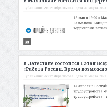
В Махачкале состоится концерт
Публикация:
Асият Ибрагимова
Дата:
31 марта, 2023 
18 мая в 19:00 в 
Газманова. Концер
территории летней
В Дагестане состоится I этап В
«Работа России. Время возможно
Публикация:
Асият Ибрагимова
Дата:
31 марта, 2023 
14 апреля в Респу
трудоустройства «
трудоустройства – 