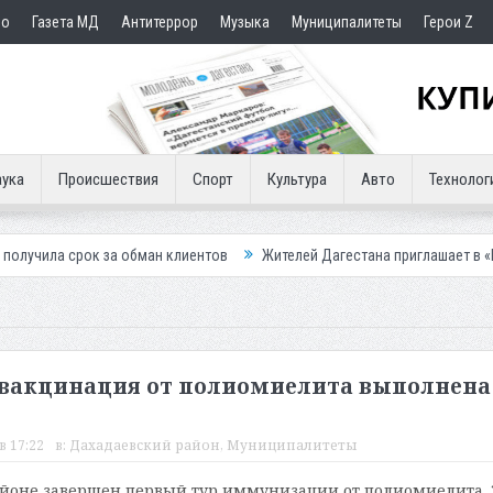
но
Газета МД
Антитеррор
Музыка
Муниципалитеты
Герои Z
ука
Происшествия
Спорт
Культура
Авто
Технолог
 за обман клиентов
Жителей Дагестана приглашает в «Госуслуги Дом»
 вакцинация от полиомиелита выполнена
в 17:22
в:
Дахадаевский район
,
Муниципалитеты
йоне завершен первый тур иммунизации от полиомиелита. 