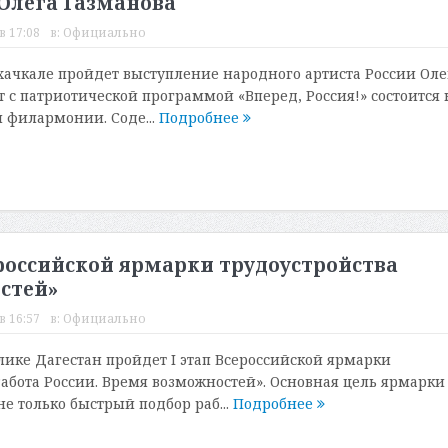
 Олега Газманова
в 17:08
в:
Официально
Махачкале пройдет выступление народного артиста России Оле
т с патриотической программой «Вперед, Россия!» состоится 
 филармонии. Соде...
Подробнее
сероссийской ярмарки трудоустройства
стей»
в 16:57
в:
Официально
блике Дагестан пройдет I этап Всероссийской ярмарки
Работа России. Время возможностей». Основная цель ярмарки
не только быстрый подбор раб...
Подробнее