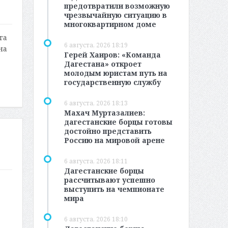
предотвратили возможную
чрезвычайную ситуацию в
многоквартирном доме
га
6 августа, 2026 18:19
на
Герей Хаиров: «Команда
Дагестана» откроет
молодым юристам путь на
государственную службу
6 августа, 2026 18:13
Махач Муртазалиев:
дагестанские борцы готовы
достойно представить
Россию на мировой арене
6 августа, 2026 18:11
Дагестанские борцы
рассчитывают успешно
выступить на чемпионате
мира
6 августа, 2026 18:10