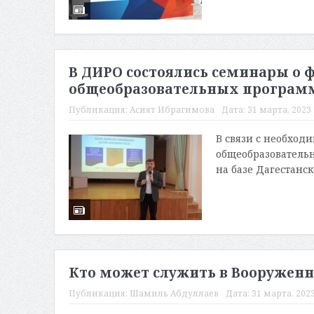
В ДИРО состоялись семинары о
общеобразовательных програм
Публикация:
Асият Ибрагимова
Дата:
31 марта, 2023 
В связи с необход
общеобразовательн
на базе Дагестанск
Кто может служить в Вооруженн
Публикация:
Шамиль Абдуллаев
Дата:
31 марта, 2023