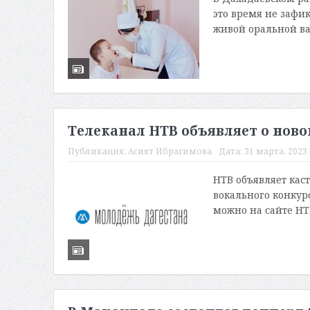
это время не зафи
живой оральной ва
Телеканал НТВ объявляет о нов
Публикация:
Асият Ибрагимова
Дата:
31 марта, 2023 
НТВ объявляет кас
вокального конкурс
можно на сайте НТВ