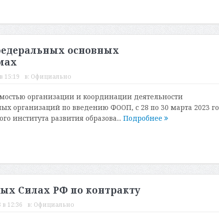
 федеральных основных
мах
в 15:19
в:
Официально
имостью организации и координации деятельности
ых организаций по введению ФООП, с 28 по 30 марта 2023 г
ого института развития образова...
Подробнее
ых Силах РФ по контракту
 в 12:36
в:
Официально