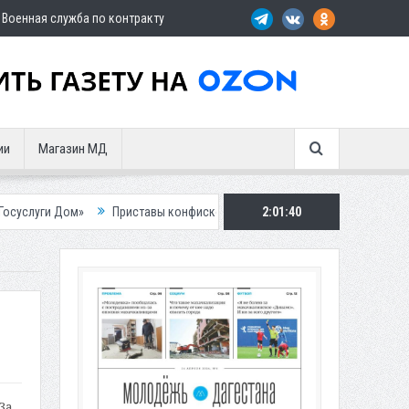
Военная служба по контракту
ии
Магазин МД
Приставы конфисковали двух бурых медведей у жителя Дагестана
2:01:41
За