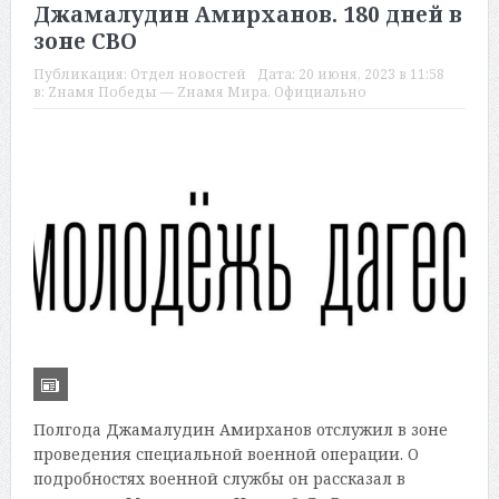
Джамалудин Амирханов. 180 дней в
зоне СВО
Публикация:
Отдел новостей
Дата:
20 июня, 2023 в 11:58
в:
Zнамя Победы — Zнамя Мира
,
Официально
Полгода Джамалудин Амирханов отслужил в зоне
проведения специальной военной операции. О
подробностях военной службы он рассказал в