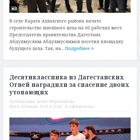
В селе Карата Ахвахского района начато
строительство швейного цеха на 60 рабочих мест.
Председатель правительства Дагестана
Абдулмуслим Абдулмуслимов посетил площадку
будущего цеха. Так, на...
Подробнее
Десятиклассника из Дагестанских
Огней наградили за спасение двоих
утопающих
Публикация:
Асият Ибрагимова
Дата:
20 июня, 2023 в 10:44
в:
Официально