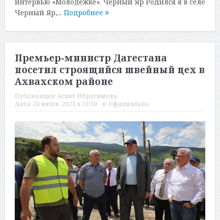
интервью «Молодежке». Черный Яр Родился я в селе
Черный Яр,...
Подробнее
Премьер-министр Дагестана
посетил строящийся швейный цех в
Ахвахском районе
Публикация:
Асият Ибрагимова
Дата:
20 июня, 2023 в 10:50
в:
Официально