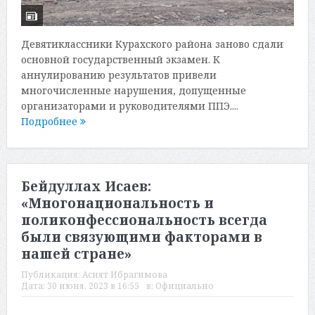
Девятиклассники Курахского района заново сдали
основной государственный экзамен. К
аннулированию результатов привели
многочисленные нарушения, допущенные
организаторами и руководителями ППЭ....
Подробнее
Бейдуллах Исаев:
«Многонациональность и
поликонфессиональность всегда
были связующими факторами в
нашей стране»
Публикация:
Асият Ибрагимова
Дата:
30 июня, 2023 в 16:55
в:
Официально