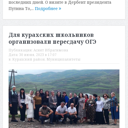
последних дней. О визите в Дербент президента
Путина То,...
Подробнее
Для курахских школьников
организовали пересдачу ОГЭ
Публикация:
Асият Ибрагимова
Дата:
30 июня, 2023 в 17:07
в:
Курахский район
,
Муниципалитеты