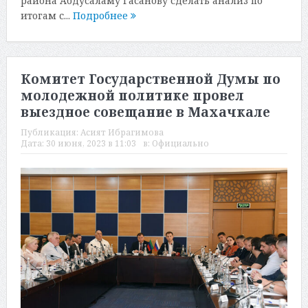
района Абдусаламу Гасанову сделать анализ по
итогам с...
Подробнее
Комитет Государственной Думы по
молодежной политике провел
выездное совещание в Махачкале
Публикация:
Асият Ибрагимова
Дата:
30 июня, 2023 в 11:03
в:
Официально