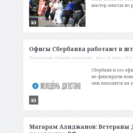
мастер-классы по 
Офисы Сбербанка работают в ш
Публикация:
Шамиль Абдуллаев
Дата:
24 июня, 2023 
Сбербанк и его оф
не фиксируем пов
они находятся на у
Магарам Алиджанов: Ветераны 