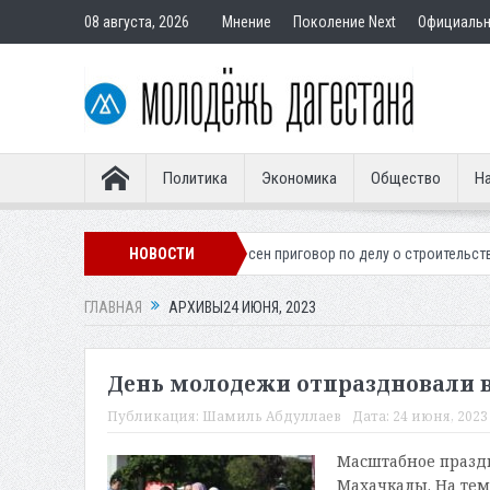
08 августа, 2026
Мнение
Поколение Next
Официаль
Политика
Экономика
Общество
На
о легионера
Вынесен приговор по делу о строительстве гостиницы у
НОВОСТИ
ГЛАВНАЯ
АРХИВЫ24 ИЮНЯ, 2023
День молодежи отпраздновали 
Публикация:
Шамиль Абдуллаев
Дата:
24 июня, 2023 
Масштабное празд
Махачкалы. На тем