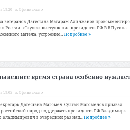
в 19:20
в:
Официально
за ветеранов Дагестана Магарам Алиджанов прокомментиро
 в России. «Слушал выступление президента РФ В.В.Путина
ужённого мятежа, устроенно...
Подробнее
нынешнее время страна особенно нуждает
в 19:05
в:
Официально
екретарь Дагестана Магомед-Султан Магомедов призвал
ь российский народ поддержать президента РФ Владимира
 Владимирович в очередной раз нап...
Подробнее