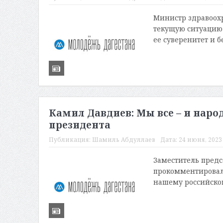
Министр здравоох
текущую ситуацию 
ее суверенитет и б
Камил Давдиев: Мы все – и наро
президента
Публикация:
Шамиль Абдуллаев
Дата:
24 июня, 2023 
Заместитель пред
прокомментировал 
нашему российском