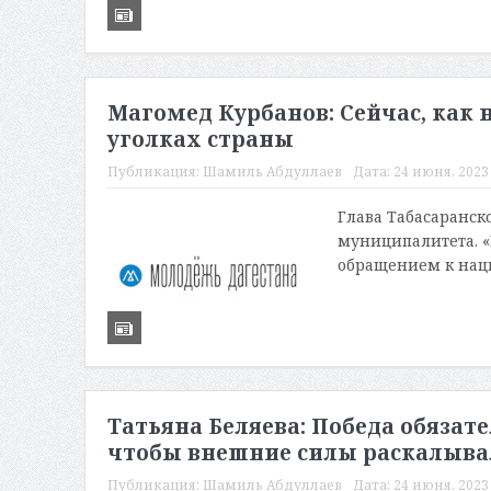
Магомед Курбанов: Сейчас, как 
уголках страны
Публикация:
Шамиль Абдуллаев
Дата:
24 июня, 2023 
Глава Табасаранск
муниципалитета. «
обращением к наци
Татьяна Беляева: Победа обязате
чтобы внешние силы раскалыва
Публикация:
Шамиль Абдуллаев
Дата:
24 июня, 2023 