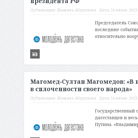
президента РФ
Публикация:
Шамиль Абдуллаев
Дата:
24 июня, 2023 
Председатель Сою
последние события
относительно воор
Магомед-Султан Магомедов: «В 
в сплоченности своего народа»
Публикация:
Шамиль Абдуллаев
Дата:
24 июня, 2023 
Государственный с
дагестанцев и вес
Путина. «Владимир