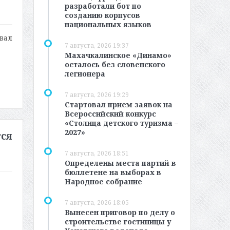
разработали бот по
созданию корпусов
национальных языков
вал
7 августа, 2026 19:37
Махачкалинское «Динамо»
осталось без словенского
легионера
7 августа, 2026 19:29
Стартовал прием заявок на
Всероссийский конкурс
«Столица детского туризма –
2027»
ся
7 августа, 2026 18:51
Определены места партий в
бюллетене на выборах в
Народное собрание
7 августа, 2026 18:05
Вынесен приговор по делу о
строительстве гостиницы у