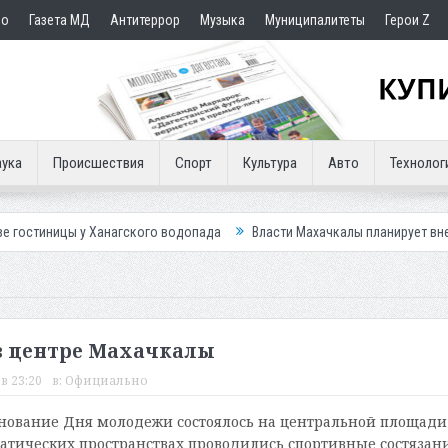
но
Газета МД
Антитеррор
Музыка
Муниципалитеты
Герои Z
ука
Происшествия
Спорт
Культура
Авто
Технолог
 Ханагского водопада
Власти Махачкалы планирует внедрить новую с
в центре Махачкалы
в 23:20
в:
Официально
нование Дня молодежи состоялось на центральной площади
атических пространствах проводились спортивные состязани