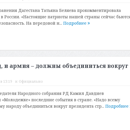
ранения Дагестана Татьяна Беляева прокомментировала
в России. «Настоящие патриоты нашей страны сейчас бьются
езопасность. На передовой н...
Подробнее
д, и армия – должны объединиться вокруг
в 13:19
в:
Официально
седателя Народного собрания РД Камил Давдиев
«Молодежке» последние события в стране. «Надо всему
у народу объединиться вокруг президента стр...
Подробнее