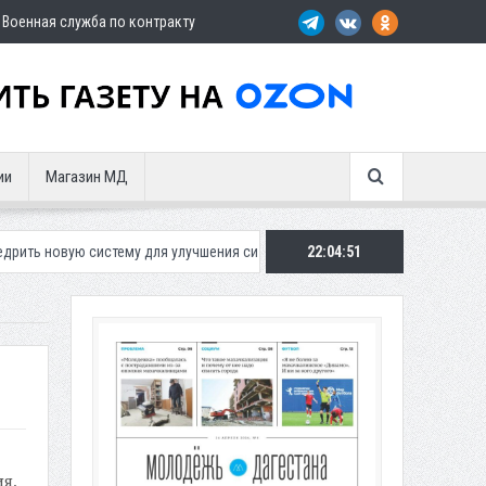
Военная служба по контракту
ии
Магазин МД
истему для улучшения ситуации с парковками
22:04:53
Махачкалинское «Дина
я,