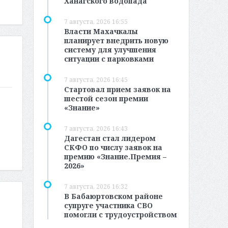
Ханагского водопада
7 августа, 2026 16:55
Власти Махачкалы
планирует внедрить новую
систему для улучшения
ситуации с парковками
7 августа, 2026 16:45
Стартовал прием заявок на
шестой сезон премии
«Знание»
7 августа, 2026 16:43
Дагестан стал лидером
СКФО по числу заявок на
премию «Знание.Премия –
2026»
7 августа, 2026 16:32
В Бабаюртовском районе
супруге участника СВО
помогли с трудоустройством