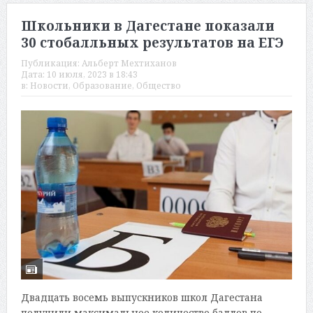
Школьники в Дагестане показали
30 стобалльных результатов на ЕГЭ
Публикация:
Альберт Мехтиханов
Дата:
10 июля, 2023 в 18:43
в:
Новости
,
Образование
,
Общество
Двадцать восемь выпускников школ Дагестана
получили максимальное количество баллов по