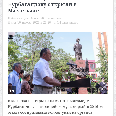
Нурбагандову открыли в
Махачкале
Публикация:
Асият Ибрагимова
Дата:
10 июля, 2023 в 21:26
в:
Официально
В Махачкале открыли памятник Магомеду
Нурбагандову — полицейскому, который в 2016-м
отказался призывать коллег уйти из органов,