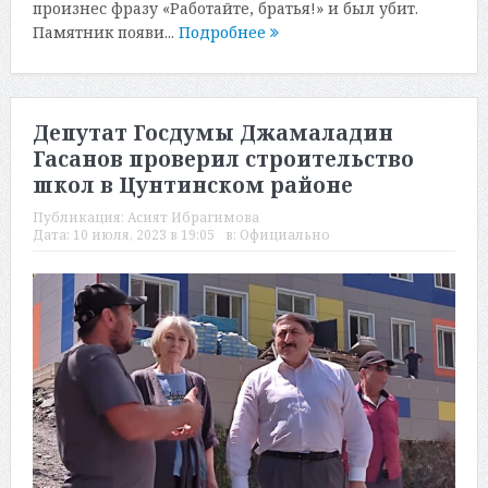
произнес фразу «Работайте, братья!» и был убит.
Памятник появи...
Подробнее
Депутат Госдумы Джамаладин
Гасанов проверил строительство
школ в Цунтинском районе
Публикация:
Асият Ибрагимова
Дата:
10 июля, 2023 в 19:05
в:
Официально