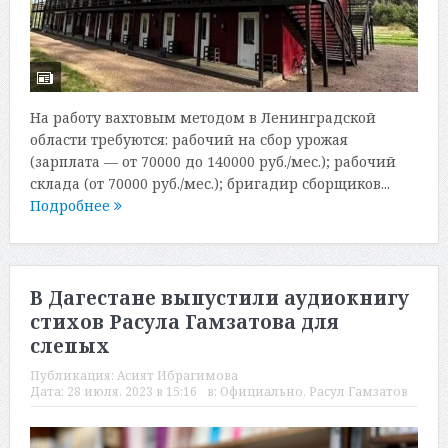
На работу вахтовым методом в Ленинградской
области требуются: рабочий на сбор урожая
(зарплата — от 70000 до 140000 руб./мес.); рабочий
склада (от 70000 руб./мес.); бригадир сборщиков...
Подробнее
В Дагестане выпустили аудиокнигу
стихов Расула Гамзатова для
слепых
Публикация:
Асият Ибрагимова
Дата:
28 июля, 2023 в 15:16
в:
Официально
,
Расул Гамзатов