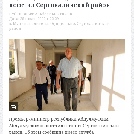
посетил Сергокалинский район
Публикация:
Альберт Мехтиханов
Дата:
28 июля, 2023 в 22:29
в:
Муниципалитеты
,
Официально
,
Сергокалинский
район
Премьер-министр республики Абдулмуслим
Абдулмуслимов посетил сегодня Сергокалинский
район. Об этом сообщила пресс-служба