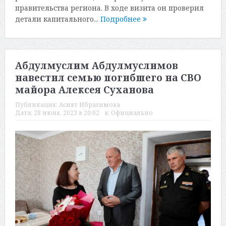
правительства региона. В ходе визита он проверил
детали капитального...
Подробнее
Абдулмуслим Абдулмуслимов
навестил семью погибшего на СВО
майора Алексея Суханова
Публикация:
Асият Ибрагимова
Дата:
28 июля, 2023 в 20:02
в:
Официально