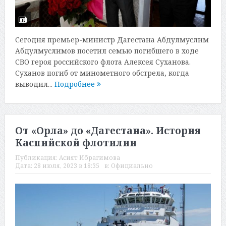
Сегодня премьер-министр Дагестана Абдулмуслим
Абдулмуслимов посетил семью погибшего в ходе
СВО героя российского флота Алексея Суханова.
Суханов погиб от минометного обстрела, когда
выводил...
Подробнее
От «Орла» до «Дагестана». История
Каспийской флотилии
Публикация:
Асият Ибрагимова
Дата:
28 июля, 2023 в 18:35
в:
Официально