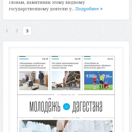
словам, памятники этому видному
государственному деятелю у...
Подробнее
1
2
3