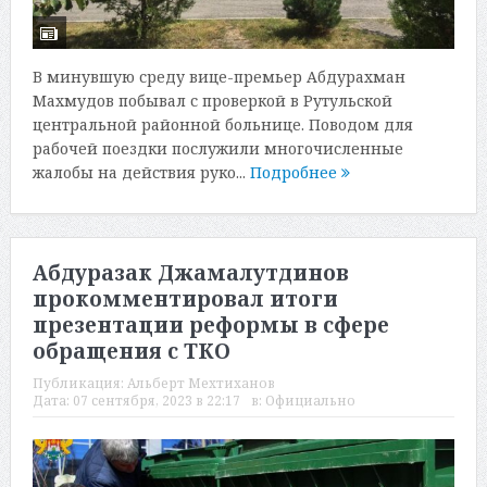
В минувшую среду вице-премьер Абдурахман
Махмудов побывал с проверкой в Рутульской
центральной районной больнице. Поводом для
рабочей поездки послужили многочисленные
жалобы на действия руко...
Подробнее
Абдуразак Джамалутдинов
прокомментировал итоги
презентации реформы в сфере
обращения с ТКО
Публикация:
Альберт Мехтиханов
Дата:
07 сентября, 2023 в 22:17
в:
Официально