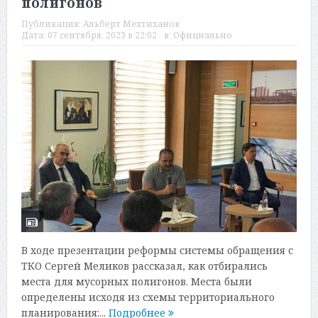
полигонов
Публикация:
Альберт Мехтиханов
Дата:
07 сентября, 2023 в 22:02
в:
Официально
В ходе презентации реформы системы обращения с
ТКО Сергей Меликов рассказал, как отбирались
места для мусорных полигонов. Места были
определены исходя из схемы территориального
планирования:...
Подробнее