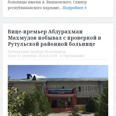
больницы имени А. Вишневского. Спикер
республиканского парламе...
Подробнее
Вице-премьер Абдурахман
Махмудов побывал с проверкой в
Рутульской районной больнице
Публикация:
Альберт Мехтиханов
Дата:
07 сентября, 2023 в 22:49
в:
Официально