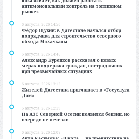
показывает, как должен работать
антимонопольный контроль на топливном
рынке»
6 августа, 2026 14:50
Фёдор Щукин: в Дагестане начался отбор
подрядчика для строительства северного
обхода Махачкалы
6 августа, 2026 14:46
Александр Куренков рассказал о новых
мерах поддержки граждан, пострадавших
при чрезвычайных ситуациях
6 августа, 2026 13:13
Жителей Дагестана приглашает в «Госуслуги
Дом»
6 августа, 2026 12:19
На АЗС Северной Осетии появился бензин, но
очереди не исчезли
6 августа, 2026 12:08
Аида Касумова: «Школа — не препятствие на