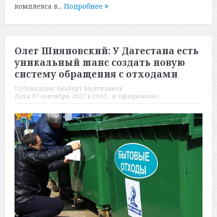
комплекса в...
Подробнее
Олег Шияновский: У Дагестана есть
уникальный шанс создать новую
систему обращения с отходами
Публикация:
Альберт Мехтиханов
Дата:
07 сентября, 2023 в 19:03
в:
Официально