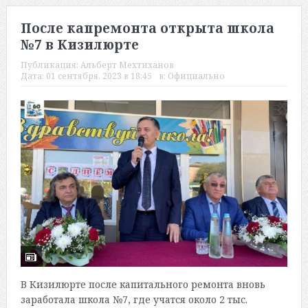
После капремонта открыта школа
№7 в Кизилюрте
Публикация:
Альберт Мехтиханов
Дата:
01 сентября, 2023 в 18:45
в:
Официально
В Кизилюрте после капитального ремонта вновь
заработала школа №7, где учатся около 2 тыс.