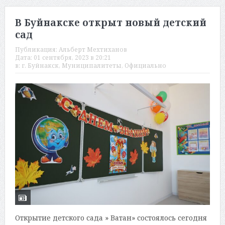
В Буйнакске открыт новый детский
сад
Публикация:
Альберт Мехтиханов
Дата:
01 сентября, 2023 в 20:21
в:
г. Буйнакск
,
Муниципалитеты
,
Официально
Открытие детского сада » Ватан» состоялось сегодня