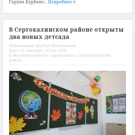
Гаруна Курбано...
Подробнее
В Сергокалинском районе открыты
два новых детсада
Публикация:
Альберт Мехтиханов
Дата:
01 сентября, 2023 в 23:00
в:
Муниципалитеты
,
Официально
,
Сергокалинский
район