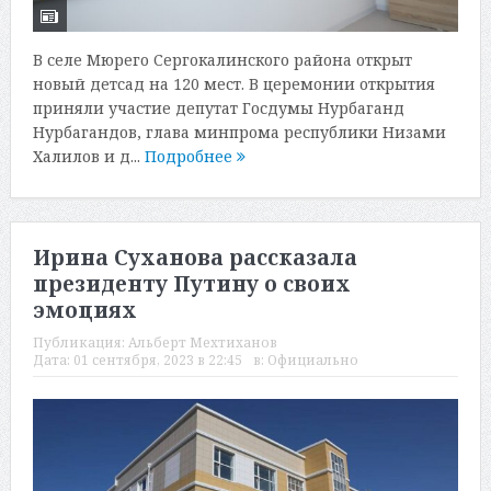
В селе Мюрего Сергокалинского района открыт
новый детсад на 120 мест. В церемонии открытия
приняли участие депутат Госдумы Нурбаганд
Нурбагандов, глава минпрома республики Низами
Халилов и д...
Подробнее
Ирина Суханова рассказала
президенту Путину о своих
эмоциях
Публикация:
Альберт Мехтиханов
Дата:
01 сентября, 2023 в 22:45
в:
Официально