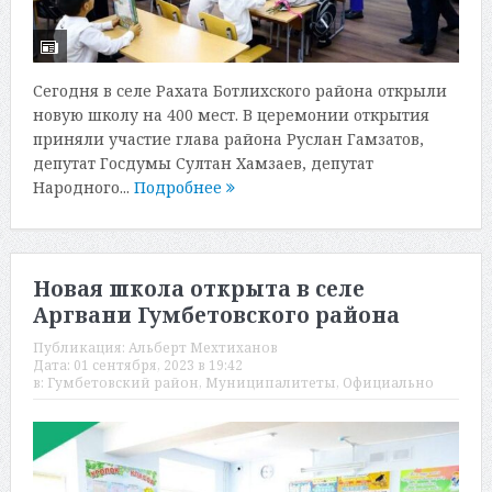
Сегодня в селе Рахата Ботлихского района открыли
новую школу на 400 мест. В церемонии открытия
приняли участие глава района Руслан Гамзатов,
депутат Госдумы Султан Хамзаев, депутат
Народного...
Подробнее
Новая школа открыта в селе
Аргвани Гумбетовского района
Публикация:
Альберт Мехтиханов
Дата:
01 сентября, 2023 в 19:42
в:
Гумбетовский район
,
Муниципалитеты
,
Официально