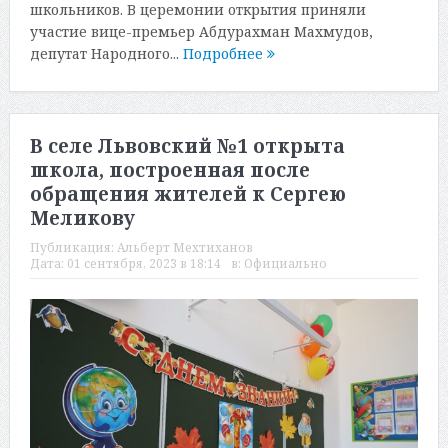
школьников. В церемонии открытия приняли
участие вице-премьер Абдурахман Махмудов,
депутат Народного...
Подробнее
В селе Львовский №1 открыта
школа, построенная после
обращения жителей к Сергею
Меликову
Публикация:
Альберт Мехтиханов
Дата:
01 сентября, 2023 в 18:14
в:
Официально