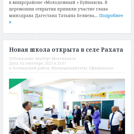
в микрорайоне «Молодежный » Буйнакска. В
церемонии открытия приняли участие глава
минздрава Дагестана Татьяна Беляева,...
Подробнее
Новая школа открыта в селе Рахата
Публикация:
Альберт Мехтиханов
Дата:
01 сентября, 2023 в 20:07
в:
Ботлихский район
,
Муниципалитеты
,
Официально