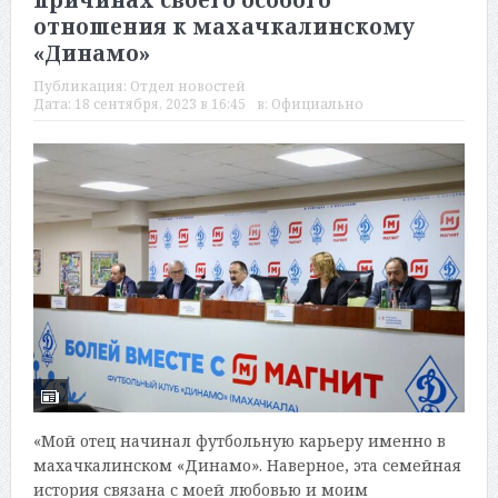
причинах своего особого
отношения к махачкалинскому
«Динамо»
Публикация:
Отдел новостей
Дата:
18 сентября, 2023 в 16:45
в:
Официально
«Мой отец начинал футбольную карьеру именно в
махачкалинском «Динамо». Наверное, эта семейная
история связана с моей любовью и моим