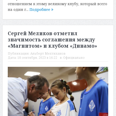
отношением к этому великому клубу, который всего
на один г...
Подробнее
Сергей Меликов отметил
значимость соглашения между
«Магнитом» и клубом «Динамо»
Публикация:
Альберт Мехтиханов
Дата:
18 сентября, 2023 в 16:22
в:
Официально