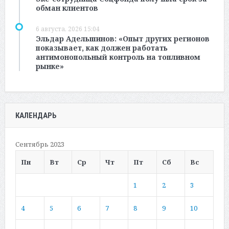
обман клиентов
6 августа, 2026 15:04
Эльдар Адельшинов: «Опыт других регионов
показывает, как должен работать
антимонопольный контроль на топливном
рынке»
КАЛЕНДАРЬ
Сентябрь 2023
Пн
Вт
Ср
Чт
Пт
Сб
Вс
1
2
3
4
5
6
7
8
9
10