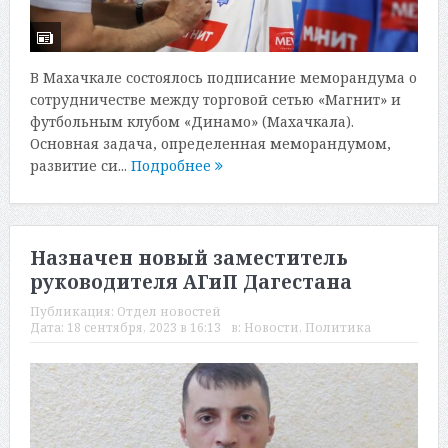
В Махачкале состоялось подписание меморандума о
сотрудничестве между торговой сетью «Магнит» и
футбольным клубом «Динамо» (Махачкала).
Основная задача, определенная меморандумом,
развитие си...
Подробнее
Назначен новый заместитель
руководителя АГиП Дагестана
Публикация:
Отдел новостей
Дата:
18 сентября, 2023 в 16:13
в:
Новости
,
Политика