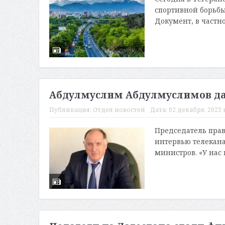
спортивной борьбы
Документ, в частно
Абдулмуслим Абдулмуслимов да
Публикация:
Отдел новостей
Дата:
02 декабря, 2023 в
Председатель пра
интервью телекана
министров. «У нас н