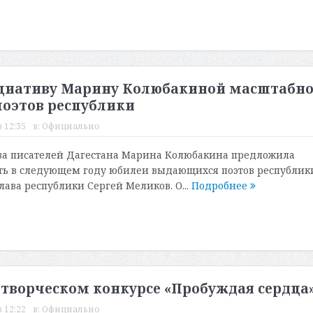
циативу Марину Колюбакиной масштабн
оэтов республики
 12:35
в:
Официально
за писателей Дагестана Марина Колюбакина предложила
ть в следующем году юбилеи выдающихся поэтов республик
ава республики Сергей Меликов. О...
Подробнее
 творческом конкурсе «Пробуждая сердца
 12:22
в:
Официально