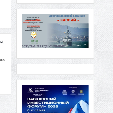
ва
тию