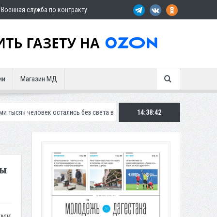
Военная служба по контракту
ии
Магазин МД
к остались без света в Махачкале
В Дербенте застройщик осужден з
14:38:44
бы
ями