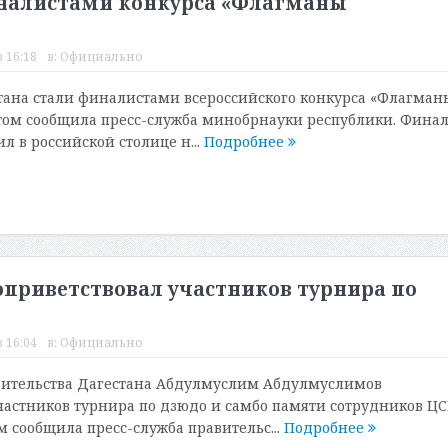
иналистами конкурса «Флагманы
 16:18
в:
Официально
тана стали финалистами всероссийского конкурса «Флагман
этом сообщила пресс-служба минобрнауки республики. Фина
л в российской столице н...
Подробнее
приветствовал участников турнира по
 16:04
в:
Официально
вительства Дагестана Абдулмуслим Абдулмуслимов
частников турнира по дзюдо и самбо памяти сотрудников Ц
м сообщила пресс-служба правительс...
Подробнее