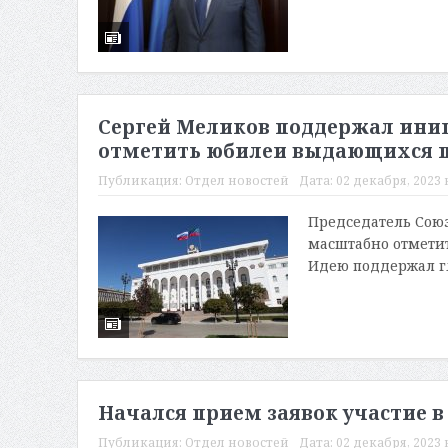
Сергей Меликов поддержал ини
отметить юбилеи выдающихся п
Публикация:
Отдел новостей
Дата:
02 декабря, 2023 в
Председатель Сою
масштабно отмети
Идею поддержал гл
Начался прием заявок участие в
Публикация:
Отдел новостей
Дата:
02 декабря, 2023 в