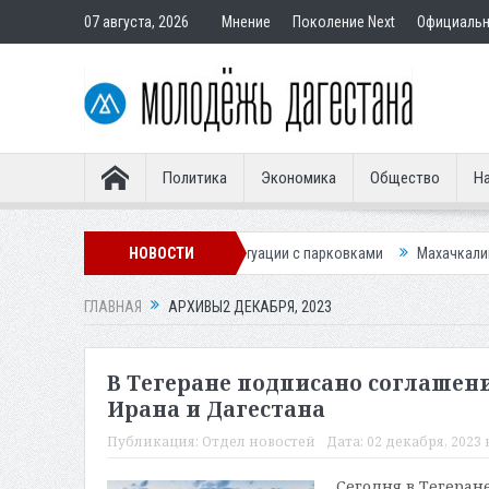
07 августа, 2026
Мнение
Поколение Next
Официаль
Политика
Экономика
Общество
На
ему для улучшения ситуации с парковками
НОВОСТИ
Махачкалинское «Динамо»
ГЛАВНАЯ
АРХИВЫ2 ДЕКАБРЯ, 2023
В Тегеране подписано соглаше
Ирана и Дагестана
Публикация:
Отдел новостей
Дата:
02 декабря, 2023 в
Сегодня в Тегеран