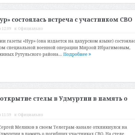
ур» состоялась встреча с участником СВО
 12:09
в:
Официально
и газеты «Нур» (она издается на цахурском языке) состояла
иком специальной военной операции Мирзой Ибрагимовым,
иных Рутульского района....
Подробнее
 открытие стелы в Удмуртии в память о
 11:59
в:
Официально
Сергей Меликов в своем Телеграм-канале откликнулся на
Удмуртии в память о погибших участниках СВО. На стеле