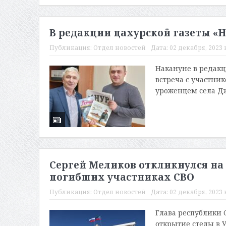
В редакции цахурской газеты «Н
Публикация:
Отдел новостей
Дата:
02 декабря, 2023 в
Накануне в редакци
встреча с участн
уроженцем села Дж
Сергей Меликов откликнулся на
погибших участниках СВО
Публикация:
Отдел новостей
Дата:
02 декабря, 2023 в
Глава республики 
открытие стелы в 