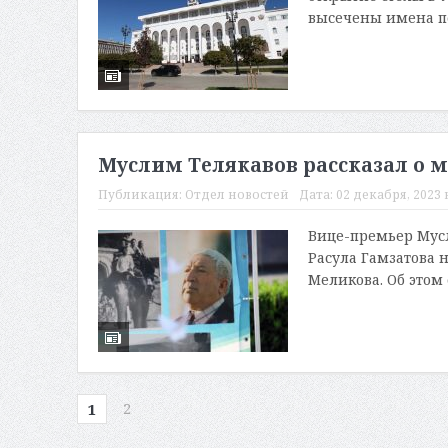
высечены имена п
Муслим Телякавов рассказал о м
Публикация:
Отдел новостей
Дата:
02 декабря, 2023 в
Вице-премьер Мусл
Расула Гамзатова 
Меликова. Об этом 
2
1