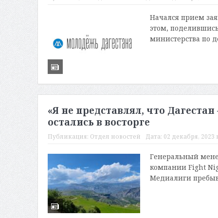
Начался прием зая
этом, поделившис
министерства по д
«Я не представлял, что Дагеста
остались в восторге
Публикация:
Отдел новостей
Дата:
02 декабря, 2023 в
Генеральный мене
компании Fight Ni
Медиалиги пребыва