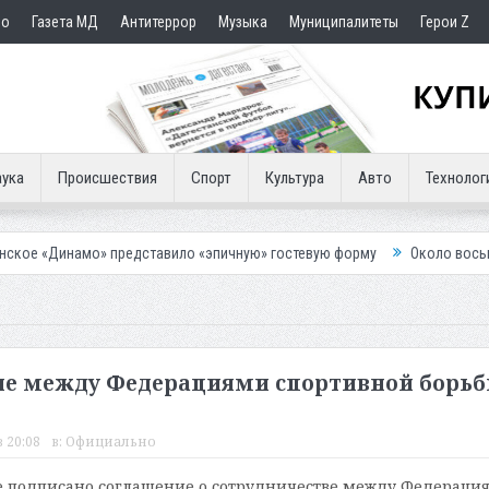
но
Газета МД
Антитеррор
Музыка
Муниципалитеты
Герои Z
ука
Происшествия
Спорт
Культура
Авто
Технолог
 представило «эпичную» гостевую форму
Около восьми тысяч челове
ние между Федерациями спортивной борь
 20:08
в:
Официально
е подписано соглашение о сотрудничестве между Федераци