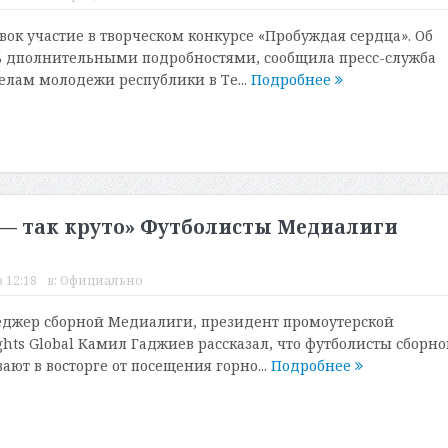
вок участие в творческом конкурсе «Пробуждая сердца». Об
ь дполнительными подробностями, сообщила пресс-служба
елам молодежи республики в Те...
Подробнее
н — так круто» Футболисты Медиалиги
 12:18
в:
Официально
джер сборной Медиалиги, президент промоутерской
ghts Global Камил Гаджиев рассказал, что футболисты сборно
ют в восторге от посещения горно...
Подробнее