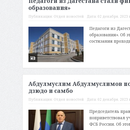
Педагоги из Дагестана стали ф
образования»
Публикация:
Отдел новостей
Дата:
02 декабря, 2023 в
Педагоги из Дагес
образования». Об 
состязания проходи
Абдулмуслим Абдулмуслимов по
дзюдо и самбо
Публикация:
Отдел новостей
Дата:
02 декабря, 2023 в
Председатель пра
поприветствовал у
ФСБ России. Об это