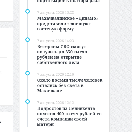
порта вырос в полтора раза
7 августа, 2026 15:23
Махачкалинское «Динамо»
представило «эпичную»
гостевую форму
о
7 августа, 2026 14:23
Ветераны СВО смогут
получить до 350 тысяч
рублей на открытие
собственного дела
и.
7 августа, 2026 12:16
Около восьми тысяч человек
остались без света в
Махачкале
7 августа, 2026 12:12
Подросток из Ленинкента
похитил 400 тысяч рублей со
счета компании своей
»
матери