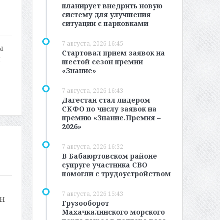
планирует внедрить новую
систему для улучшения
ситуации с парковками
7 августа, 2026 16:45
ы
Стартовал прием заявок на
л
шестой сезон премии
«Знание»
7 августа, 2026 16:43
Дагестан стал лидером
СКФО по числу заявок на
премию «Знание.Премия –
2026»
7 августа, 2026 16:32
В Бабаюртовском районе
супруге участника СВО
помогли с трудоустройством
7 августа, 2026 15:43
СН
Грузооборот
Махачкалинского морского