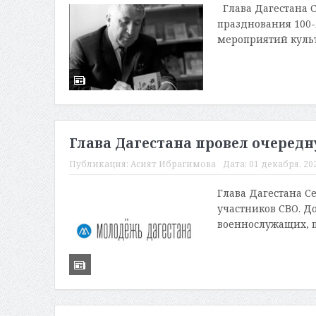
Глава Дагестана 
празднования 100-
мероприятий культ
Глава Дагестана провел очередн
Публикация:
Асият Ибрагимова
Дата:
01 декабря, 202
Глава Дагестана С
участников СВО. Д
военнослужащих, п