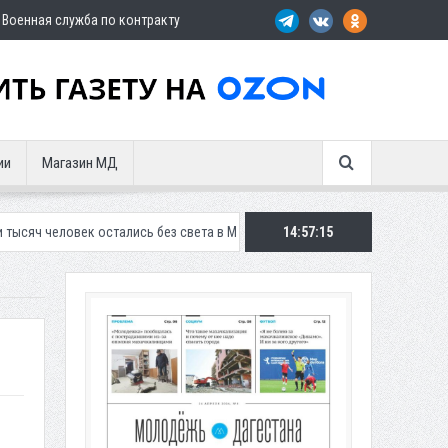
Военная служба по контракту
ии
Магазин МД
остались без света в Махачкале
В Дербенте застройщик осужден за
14:57:16