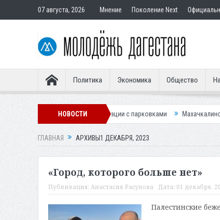
07 августа, 2026
Мнение
Поколение Next
Официаль
Политика
Экономика
Общество
На
у для улучшения ситуации с парковками
НОВОСТИ
Махачкалинское «Динамо» п
ГЛАВНАЯ
АРХИВЫ1 ДЕКАБРЯ, 2023
«Город, которого больше нет»
Публикация:
Анастасия Расулова
Дата:
01 декабря, 20
Палестинские беж