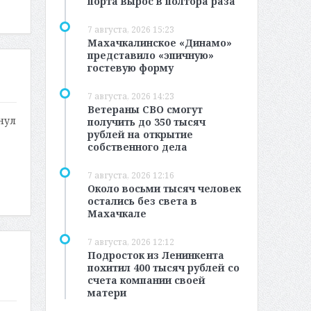
порта вырос в полтора раза
7 августа, 2026 15:23
Махачкалинское «Динамо»
представило «эпичную»
гостевую форму
7 августа, 2026 14:23
Ветераны СВО смогут
нул
получить до 350 тысяч
рублей на открытие
собственного дела
7 августа, 2026 12:16
Около восьми тысяч человек
остались без света в
Махачкале
7 августа, 2026 12:12
Подросток из Ленинкента
похитил 400 тысяч рублей со
счета компании своей
матери