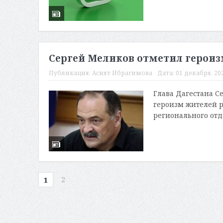
Сергей Меликов отметил героиз
Публикация:
Асият Ибрагимова
Дата:
01 декабря, 202
Глава Дагестана С
героизм жителей р
регионального отд
2
1