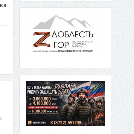
ка
о
3