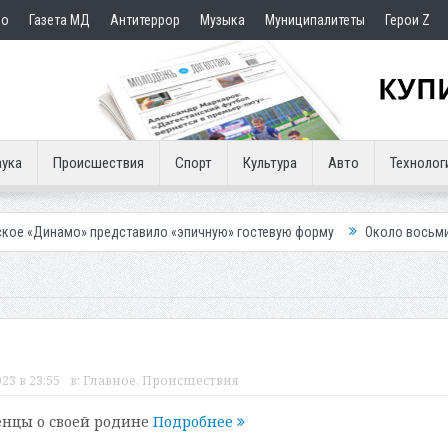
но
Газета МД
Антитеррор
Музыка
Муниципалитеты
Герои Z
ука
Происшествия
Спорт
Культура
Авто
Технолог
редставило «эпичную» гостевую форму
Около восьми тысяч человек 
23 в 23:55
в:
Главное
,
Происшествия
енцы о своей родине
Подробнее