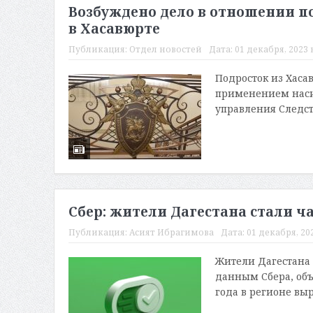
Возбуждено дело в отношении п
в Хасавюрте
Публикация:
Отдел новостей
Дата:
01 декабря, 2023 в
Подросток из Хаса
применением насил
управления Следств
Сбер: жители Дагестана стали 
Публикация:
Асият Ибрагимова
Дата:
01 декабря, 202
Жители Дагестана 
данным Сбера, объ
года в регионе выр