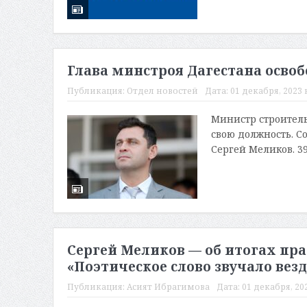
Глава минстроя Дагестана осво
Публикация:
Отдел новостей
Дата:
01 декабря, 2023 в
Министр строитель
свою должность. С
Сергей Меликов. 39
Сергей Меликов — об итогах пра
«Поэтическое слово звучало везд
Публикация:
Асият Ибрагимова
Дата:
01 декабря, 202