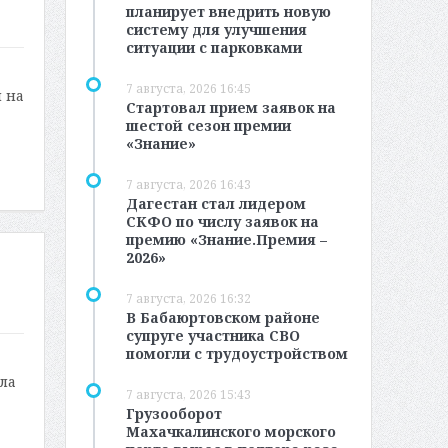
планирует внедрить новую
систему для улучшения
ситуации с парковками
7 августа, 2026 16:45
 на
Стартовал прием заявок на
шестой сезон премии
«Знание»
7 августа, 2026 16:43
Дагестан стал лидером
СКФО по числу заявок на
премию «Знание.Премия –
2026»
7 августа, 2026 16:32
В Бабаюртовском районе
супруге участника СВО
помогли с трудоустройством
ала
7 августа, 2026 15:43
Грузооборот
Махачкалинского морского