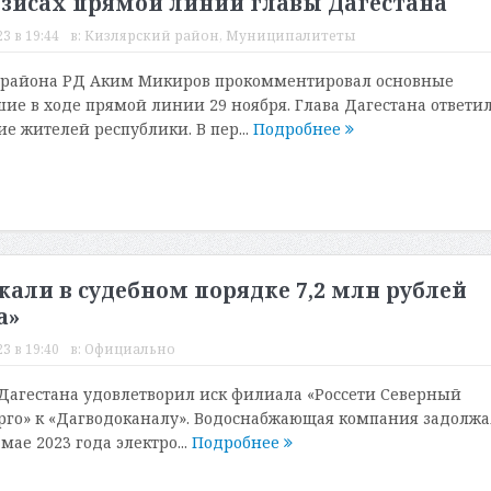
езисах прямой линии главы Дагестана
3 в 19:44
в:
Кизлярский район
,
Муниципалитеты
о района РД Аким Микиров прокомментировал основные
шие в ходе прямой линии 29 ноября. Глава Дагестана ответил
е жителей республики. В пер...
Подробнее
кали в судебном порядке 7,2 млн рублей
а»
3 в 19:40
в:
Официально
агестана удовлетворил иск филиала «Россети Северный
рго» к «Дагводоканалу». Водоснабжающая компания задолж
мае 2023 года электро...
Подробнее