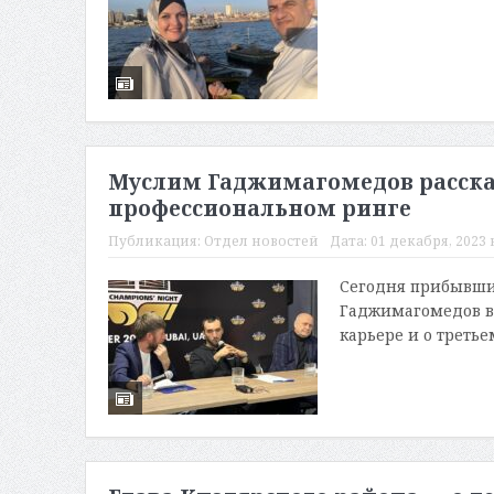
Муслим Гаджимагомедов рассказ
профессиональном ринге
Публикация:
Отдел новостей
Дата:
01 декабря, 2023 в
Сегодня прибывши
Гаджимагомедов в 
карьере и о треть