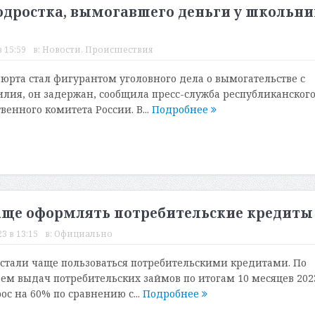
одростка, вымогавшего деньги у школьни
 15:59
в:
Новости
,
Происшествия
вюрта стал фигурантом уголовного дела о вымогательстве с
ия, он задержан, сообщила пресс-служба республиканског
енного комитета России. В...
Подробнее
чаще оформлять потребительские кредиты
3 в 13:15
в:
Официально
стали чаще пользоваться потребительскими кредитами. По
ем выдач потребительских займов по итогам 10 месяцев 202
ос на 60% по сравнению с...
Подробнее