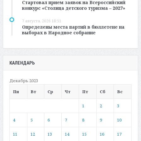
Стартовал прием заявок на Всероссийский
конкурс «Столица детского туризма – 2027»
7 августа, 2026 18:51
Определены места партий в бюллетене на
выборах в Народное собрание
КАЛЕНДАРЬ
Декабрь 2023
Пн
Вт
Ср
Чт
Пт
Сб
Вс
1
2
3
4
5
6
7
8
9
10
11
12
13
14
15
16
17