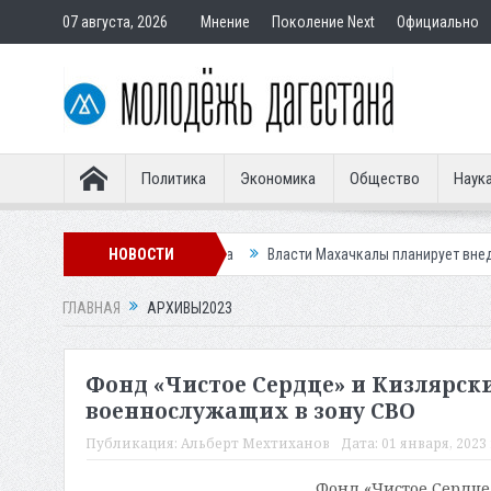
07 августа, 2026
Мнение
Поколение Next
Официально
Политика
Экономика
Общество
Наук
иницы у Ханагского водопада
НОВОСТИ
Власти Махачкалы планирует внедрить н
ГЛАВНАЯ
АРХИВЫ2023
Фонд «Чистое Сердце» и Кизлярск
военнослужащих в зону СВО
Публикация:
Альберт Мехтиханов
Дата:
01 января, 2023 
Фонд «Чистое Сердце