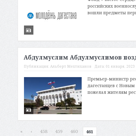
российских военнослу
вошли предметы перв
Абдулмуслим Абдулмуслимов позд
Публикация:
Альберт Мехтиханов
Дата:
01 января, 2023 
Премьер-министр ре
дагестанцев с Новым 
пожелал жителям респ
«
‹
458
459
460
461