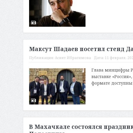
Максут Шадаев посетил стенд Да
Публикация:
Асият Ибрагимова
Дата:
11 февраля, 202
Глава минцифры Ро
выставке «Россия»,
формате доступны 9
В Махачкале состоялся праздник