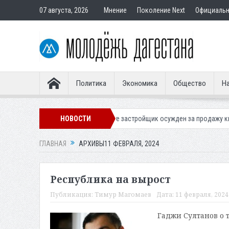
07 августа, 2026
Мнение
Поколение Next
Официаль
Политика
Экономика
Общество
На
хачкале
В Дербенте застройщик осужден за продажу квартир подстав
НОВОСТИ
ГЛАВНАЯ
АРХИВЫ11 ФЕВРАЛЯ, 2024
Республика на вырост
Публикация:
Тимур Магомаев
Дата:
11 февраля, 2024 
Гаджи Султанов о 