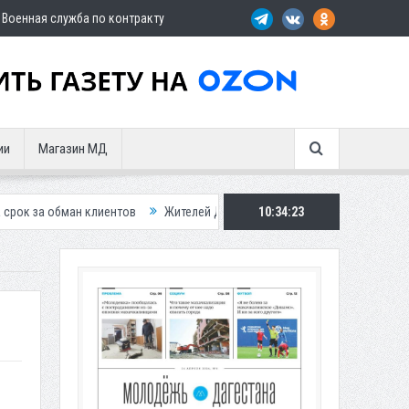
Военная служба по контракту
ии
Магазин МД
клиентов
Жителей Дагестана приглашает в «Госуслуги Дом»
10:34:24
Прис