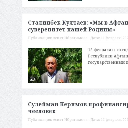
Сталинбек Култаев: «Мы в Афга
суверенитет нашей Родины»
Публикация:
Асият Ибрагимова
Дата:
11 февраля, 202
15 февраля сего го
Республики Афгани
государственный пр
Сулейман Керимов профинансир
чееловек
Публикация:
Асият Ибрагимова
Дата:
11 февраля, 202