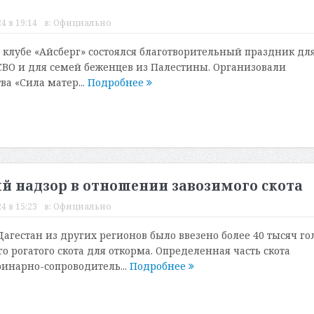
4 в 19:14
в:
Официально
 клубе «Айсберг» состоялся благотворительный праздник дл
СВО и для семей беженцев из Палестины. Организовали
а «Сила матер...
Подробнее
й надзор в отношении завозимого скота
4 в 15:23
в:
Официально
агестан из других регионов было ввезено более 40 тысяч го
 рогатого скота для откорма. Определенная часть скота
ринарно-сопроводитель...
Подробнее