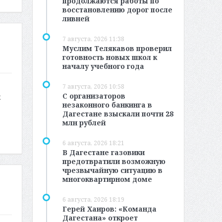
продолжаются работы по
восстановлению дорог после
ливней
7 августа, 2026 11:38
Муслим Телякавов проверил
готовность новых школ к
началу учебного года
7 августа, 2026 10:58
С организаторов
к
незаконного банкинга в
Дагестане взыскали почти 28
млн рублей
6 августа, 2026 18:21
В Дагестане газовики
предотвратили возможную
чрезвычайную ситуацию в
многоквартирном доме
6 августа, 2026 18:19
Герей Хаиров: «Команда
Дагестана» откроет