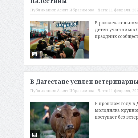
Палестины
Публикация:
Асият Ибрагимова
Дата:
11 февраля, 202
В развлекательном
детей участников 
праздник сообществ
В Дагестане усилен ветеринарны
Публикация:
Асият Ибрагимова
Дата:
11 февраля, 202
В прошлом году в Д
молодняка крупного
поступает без вете