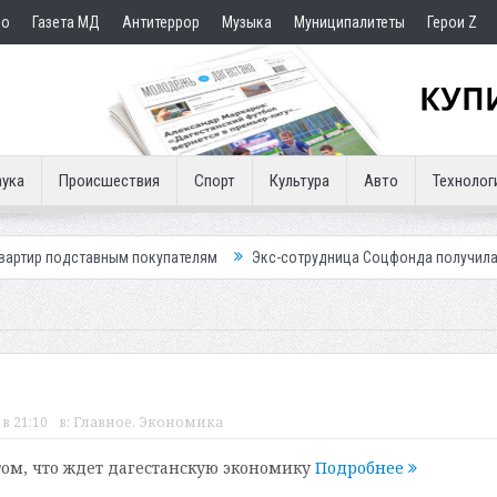
но
Газета МД
Антитеррор
Музыка
Муниципалитеты
Герои Z
ука
Происшествия
Спорт
Культура
Авто
Технолог
ным покупателям
Экс-сотрудница Соцфонда получила срок за обман 
в 21:10
в:
Главное
,
Экономика
том, что ждет дагестанскую экономику
Подробнее