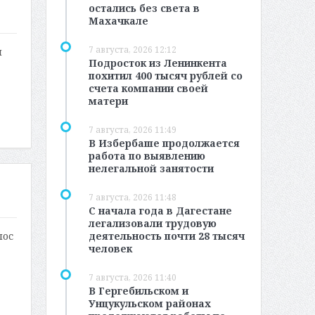
остались без света в
Махачкале
7 августа, 2026 12:12
я
Подросток из Ленинкента
похитил 400 тысяч рублей со
счета компании своей
матери
7 августа, 2026 11:49
В Избербаше продолжается
работа по выявлению
нелегальной занятости
7 августа, 2026 11:48
С начала года в Дагестане
легализовали трудовую
деятельность почти 28 тысяч
лос
человек
7 августа, 2026 11:40
В Гергебильском и
Унцукульском районах