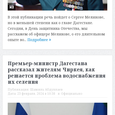
В этой публикации речь пойдет о Сергее Меликове,
но в меньшей степени как о главе Дагестане.
Сегодня, в День защитника Отечества, мы
расскажем об офицере Меликове, о его длительном
опыте во...
Подробнее
Премьер-министр Дагестана
рассказал жителям Чиркея, как
решается проблема водоснабжения
их селения
Публикация:
Шамиль Абдуллаев
Дата:
23 февраля, 2024 в 10:38
в:
Официально