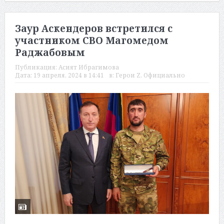
Заур Аскендеров встретился с
участником СВО Магомедом
Раджабовым
Публикация:
Асият Ибрагимова
Дата:
19 апреля, 2024 в 14:41
в:
Герои Z
,
Официально