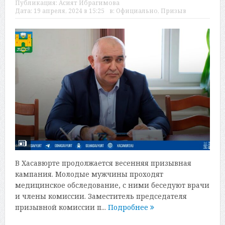
Публикация:
Асият Ибрагимова
Дата:
19 апреля, 2024 в 15:25
в:
Официально
,
Призыв
В Хасавюрте продолжается весенняя призывная
кампания. Молодые мужчины проходят
медицинское обследование, с ними беседуют врачи
и члены комиссии. Заместитель председателя
призывной комиссии п...
Подробнее