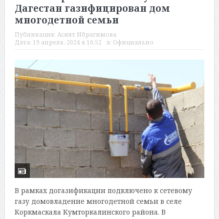
Дагестан газифицирован дом
многодетной семьи
Публикация:
Асият Ибрагимова
Дата:
19 апреля, 2024 в 16:52
в:
Официально
В рамках догазификации подключено к сетевому
газу домовладение многодетной семьи в селе
Коркмаскала Кумторкалинского района. В