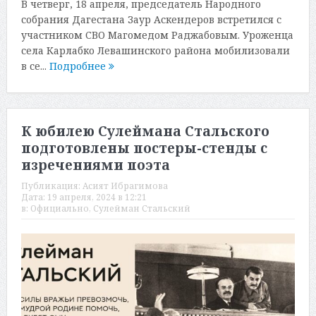
В четверг, 18 апреля, председатель Народного
собрания Дагестана Заур Аскендеров встретился с
участником СВО Магомедом Раджабовым. Уроженца
села Карлабко Левашинского района мобилизовали
в се...
Подробнее
К юбилею Сулеймана Стальского
подготовлены постеры-стенды с
изречениями поэта
Публикация:
Асият Ибрагимова
Дата:
19 апреля, 2024 в 12:21
в:
Официально
,
Сулейман Стальский