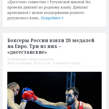
«Дагестан» совместно с Рутульской школой №1
провели диктант по родному языку. Диктант
проводился с целью поддержания родного
рутульского язык...
Подробнее
Боксеры России взяли 20 медалей
на Евро. Три из них –
«дагестанские»
Публикация:
Отдел новостей
Дата:
29 апреля, 2024 в 11:46
в:
Новости
,
Спорт