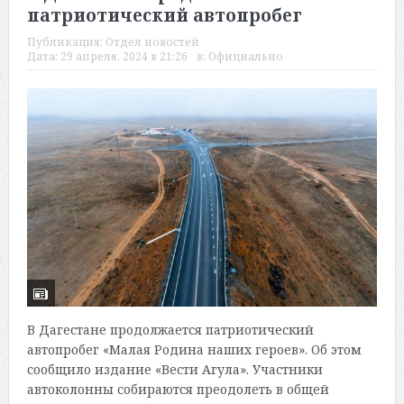
патриотический автопробег
Публикация:
Отдел новостей
Дата:
29 апреля, 2024 в 21:26
в:
Официально
В Дагестане продолжается патриотический
автопробег «Малая Родина наших героев». Об этом
сообщило издание «Вести Агула». Участники
автоколонны собираются преодолеть в общей