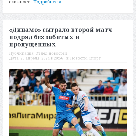
сложност...
Подробнее
«Динамо» сыграло второй матч
подряд без забитых и
пропущенных
Публикация:
Отдел новостей
Дата:
29 апреля, 2024 в 20:56
в:
Новости
,
Спорт