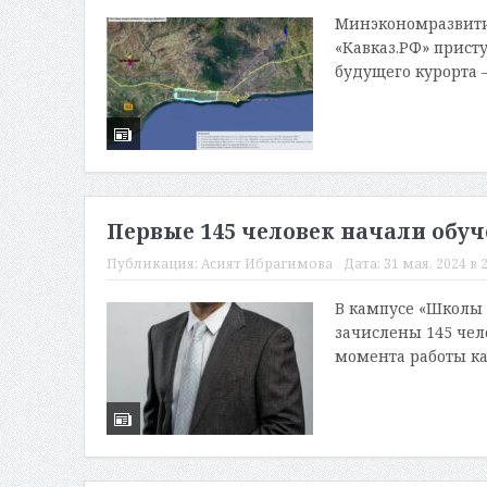
Минэкономразвития
«Кавказ.РФ» прис
будущего курорта –
Первые 145 человек начали обуч
Публикация:
Асият Ибрагимова
Дата:
31 мая, 2024 в 
В кампусе «Школы 
зачислены 145 чел
момента работы ка