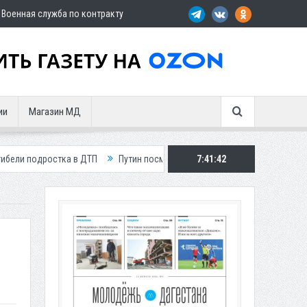
Военная служба по контракту
ии
Магазин МД
ка в ДТП
Путин посмертно наградил замглавы Шамильского района
7:41:43