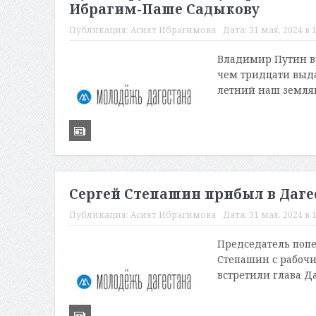
Ибрагим-Паше Садыкову
Публикация:
Асият Ибрагимова
Дата:
31 мая, 2024 в 
Владимир Путин в
чем тридцати выд
летний наш земляк
Сергей Степашин прибыл в Даге
Публикация:
Асият Ибрагимова
Дата:
31 мая, 2024 в 
Председатель попе
Степашин с рабочи
встретили глава Д