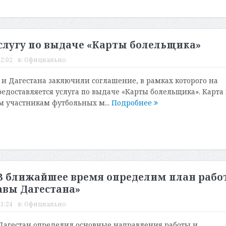
слугу по выдаче «Карты болельщика»
12:02
в:
Официально
 Дагестана заключили соглашение, в рамках которого на
доставляется услуга по выдаче «Карты болельщика». Карта 
м участникам футбольных м...
Подробнее
В ближайшее время определим план рабо
авы Дагестана»
11:24
в:
Официально
Дагестан определил основные направления работы и