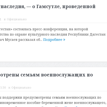
наследия, — о Гамсутле, проведенной
1
в:
Официально
гестан» состоялась пресс-конференция, на которой
тства по охране культурного наследия Республики Дагестан
ч Мусаев рассказал об...
Подробнее
мотрены семьям военнослужащих по
15:30
в:
Официально
ры поддержки предусмотрены семьям военнослужащих по
диновременное пособие беременной жене военнослужащего,