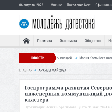
06 августа, 2026
Мнение
Поколение Next
Официаль
Политика
Экономика
Общество
На
 новом пике активности клещей
НОВОСТИ
Мэрия Каспийска назвала причину н
ГЛАВНАЯ
АРХИВЫ МАЙ 2024
Госпрограмма развития Северно
инженерных коммуникаций для 
кластера
Публикация:
Асият Ибрагимова
Дата:
31 мая, 2024 в 