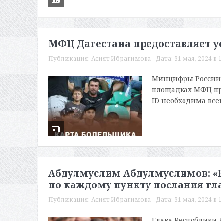
МФЦ Дагестана предоставляет у
Публикация:
Асият Ибрагимова
Дата:
31 мая, 2024 в 
Минцифры России и
площадках МФЦ пре
ID необходима все
Абдулмуслим Абдулмуслимов: «
по каждому пункту послания гл
Публикация:
Асият Ибрагимова
Дата:
31 мая, 2024 в 
Глава Республики 