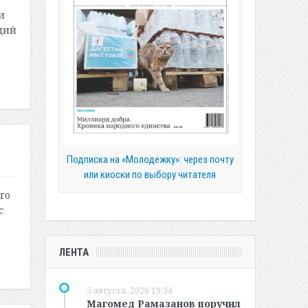
и
ций
Подписка на «Молодежку»: через почту
или киоски по выбору читателя
го
с
ЛЕНТА
5 августа, 2026 19:34
Магомед Рамазанов поручил