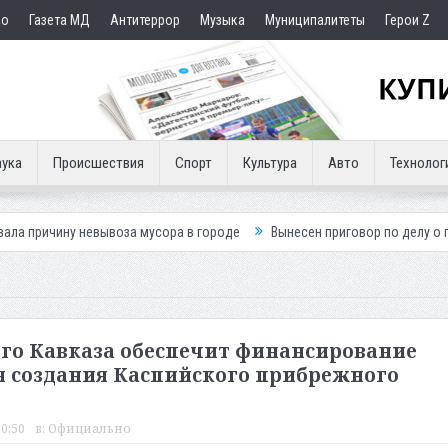
но
Газета МД
Антитеррор
Музыка
Муниципалитеты
Герои Z
ука
Происшествия
Спорт
Культура
Авто
Технолог
евывоза мусора в городе
Вынесен приговор по делу о гибели подрост
го Кавказа обеспечит финансирование
создания Каспийского прибрежного
20:50
в:
Официально