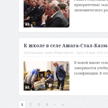
приоритетные зада
экономического ра
К школе в селе Ашага-Стал-Казм
Публикация:
Асият Ибрагимова
Дата:
30 мая, 2024 в 
В новой школе сел
завершается учебны
газификации. К ото
2
3
4
›
»
1