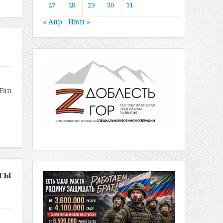
27
28
29
30
31
« Апр
Июн »
Fan
ты