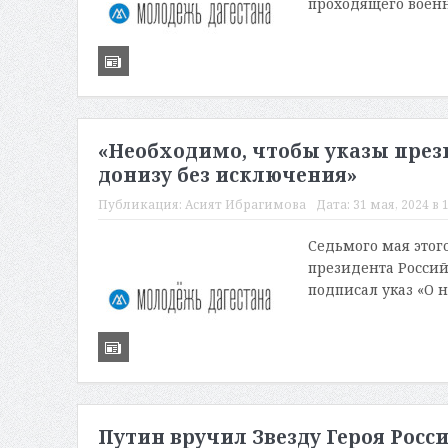
проходящего военну
«Необходимо, чтобы указы през
донизу без исключения»
Публикация:
Асият Ибрагимова
Дата:
31 мая, 2024 в 
Седьмого мая этог
президента Россий
подписал указ «О 
Путин вручил Звезду Героя Росси