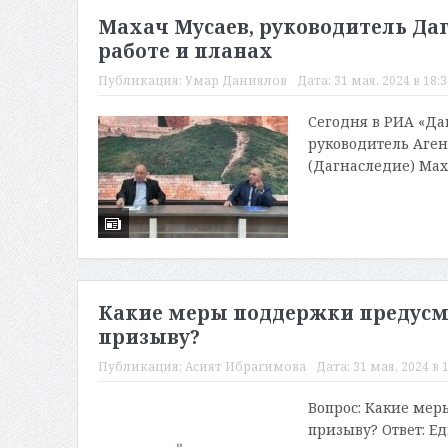
Махач Мусаев, руководитель Даг
работе и планах
Публикация:
Умар Даниялов
Дата:
31 мая, 2024 в 18:3
Сегодня в РИА «Да
руководитель Аген
(Дагнаследие) Маха
Какие меры поддержки предус
призыву?
Публикация:
Асият Ибрагимова
Дата:
31 мая, 2024 в 
Вопрос: Какие ме
призыву? Ответ: Е