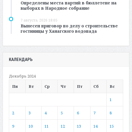
Определены места партий в бюллетене на
выборах в Народное собрание
7 августа, 2026 18:05
Вынесен приговор по делу о строительстве
гостиницы у Ханагского водопада
КАЛЕНДАРЬ
Декабрь 2024
Пн
Вт
Ср
Чт
Пт
Сб
Вс
1
2
3
4
5
6
7
8
9
10
11
12
13
14
15