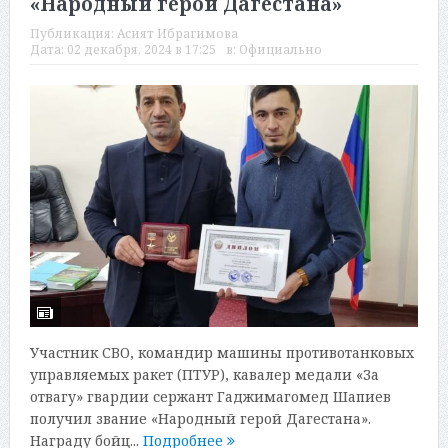
«Народный герой Дагестана»
Публикация:
Асият Ибрагимова
Дата:
02 декабря, 2024 в 17:25
в:
Официально
Участник СВО, командир машины противотанковых
управляемых ракет (ПТУР), кавалер медали «За
отвагу» гвардии сержант Гаджимагомед Шапиев
получил звание «Народный герой Дагестана».
Награду бойц...
Подробнее