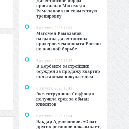
Дагестанские борцы
пригласили Магомеда
Рамазанова на совместную
тренировку
6 августа, 2026 18:09
Магомед Рамазанов
наградил дагестанских
призеров чемпионата России
по вольной борьбе
6 августа, 2026 16:57
В Дербенте застройщик
осужден за продажу квартир
подставным покупателям
6 августа, 2026 15:41
Экс-сотрудница Соцфонда
получила срок за обман
клиентов
6 августа, 2026 15:04
Эльдар Адельшинов: «Опыт
других регионов показывает,