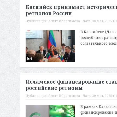
Каспийск принимает историчес
регионов России
Публикация:
Асият Ибрагимова
Дата:
30 мая, 2025 в 
В Каспийске (Дагес
республики расши
обязательного мед
Исламское финансирование стан
российские регионы
Публикация:
Асият Ибрагимова
Дата:
30 мая, 2025 в 
В рамках Кавказск
финансирование и