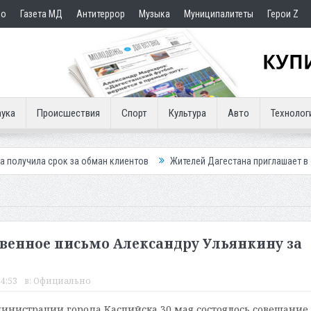
но
Газета МД
Антитеррор
Музыка
Муниципалитеты
Герои Z
ука
Происшествия
Спорт
Культура
Авто
Технолог
 за обман клиентов
Жителей Дагестана приглашает в «Госуслуги Дом
твенное письмо Александру Ульянкину за
14:53
в:
Официально
министрации города Каспийска 30 мая состоялось совещание,