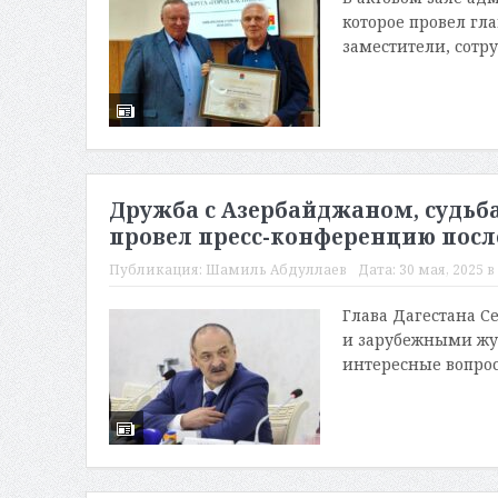
которое провел гла
заместители, сотр
Дружба с Азербайджаном, судьба
провел пресс-конференцию посл
Публикация:
Шамиль Абдуллаев
Дата:
30 мая, 2025 в
Глава Дагестана С
и зарубежными жу
интересные вопросы