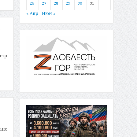
26
27
28
29
30
31
« Апр
Июн »
а
стр
ане