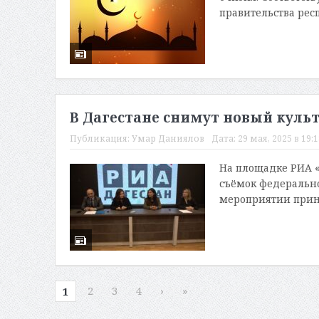
правительства рес
В Дагестане снимут новый куль
Публикация:
Умар Даниялов
Дата:
29 мая, 2025 в 19:1
На площадке РИА «
съёмок федерально
мероприятии приня
2
3
4
›
»
1