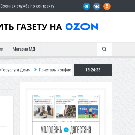
Военная служба по контракту
ии
Магазин МД
»
Приставы конфисковали двух бурых медведей у жителя Дагестана
18:24:34