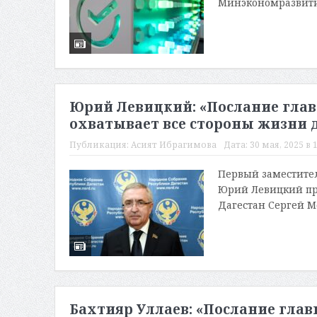
Минэкономразвития
Юрий Левицкий: «Послание гла
охватывает все стороны жизни 
Публикация:
Асият Ибрагимова
Дата:
30 мая, 2025 в 
Первый заместител
Юрий Левицкий пр
Дагестан Сергей М
Бахтияр Уллаев: «Послание глав