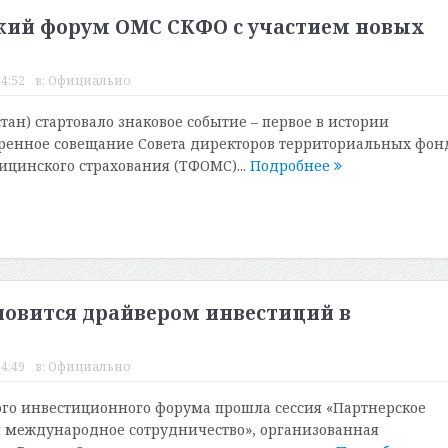
кий форум ОМС СКФО с участием новых
14:52
в:
Официально
тан) стартовало знаковое событие – первое в истории
ренное совещание Совета директоров территориальных фон
ицинского страхования (ТФОМС)...
Подробнее
овится драйвером инвестиций в
14:49
в:
Официально
ого инвестиционного форума прошла сессия «Партнерское
 международное сотрудничество», организованная