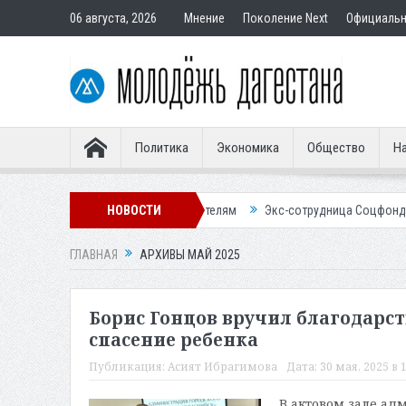
06 августа, 2026
Мнение
Поколение Next
Официаль
Политика
Экономика
Общество
На
ир подставным покупателям
НОВОСТИ
Экс-сотрудница Соцфонда получила срок
ГЛАВНАЯ
АРХИВЫ МАЙ 2025
Борис Гонцов вручил благодарс
спасение ребенка
Публикация:
Асият Ибрагимова
Дата:
30 мая, 2025 в 
В актовом зале ад