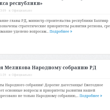
кса республики»
13:09
в:
Официально
ние главы РД, министр строительства республики Бахтияр
бозначены стратегические приоритеты развития региона, ср
имание уделено вопросам...
Подробнее
ея Меликова Народному собранию РД
11:39
в:
Официально
ы Народного собрания! Дорогие дагестанцы! Ежегодное
ет основные вопросы и приоритеты развития нашей
дресовано не только Народному собранию,...
Подробнее