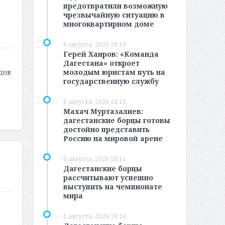
предотвратили возможную
чрезвычайную ситуацию в
многоквартирном доме
6 августа, 2026 18:19
Герей Хаиров: «Команда
Дагестана» откроет
молодым юристам путь на
дов
государственную службу
6 августа, 2026 18:13
Махач Муртазалиев:
дагестанские борцы готовы
достойно представить
Россию на мировой арене
6 августа, 2026 18:11
Дагестанские борцы
рассчитывают успешно
выступить на чемпионате
мира
6 августа, 2026 18:10