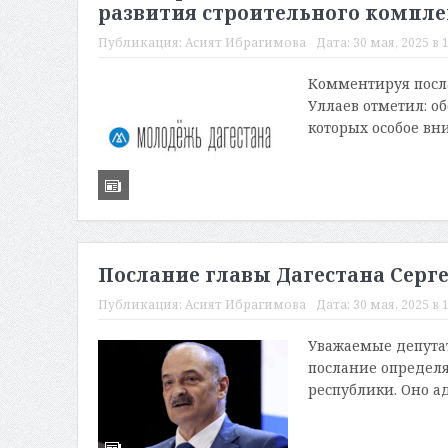
развития строительного компле
Публикация:
Асият Ибрагимова
Дата:
30 мая, 2025 в 
Комментируя посла
Уллаев отметил: о
которых особое вн
Послание главы Дагестана Серг
Публикация:
Асият Ибрагимова
Дата:
30 мая, 2025 в 
Уважаемые депутат
послание определя
республики. Оно а