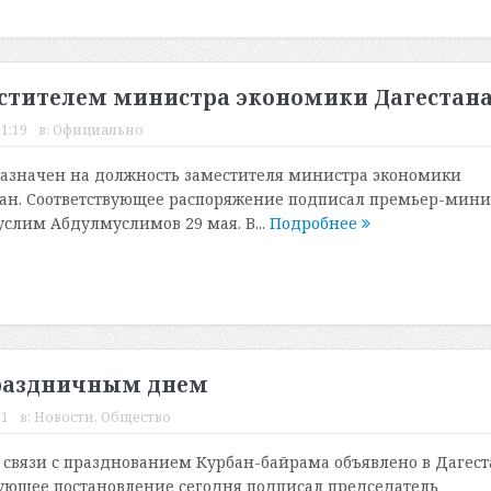
естителем министра экономики Дагестан
11:19
в:
Официально
азначен на должность заместителя министра экономики
ан. Соответствующее распоряжение подписал премьер-мини
слим Абдулмуслимов 29 мая. В...
Подробнее
праздничным днем
01
в:
Новости
,
Общество
связи с празднованием Курбан-байрама объявлено в Дагест
вующее постановление сегодня подписал председатель