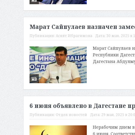
Марат Сайпулаев назначен зам
Публикация:
Асият Ибрагимова
Дата:
30 мая, 2025 в 
Марат Сайпулаев н
Республики Дагест
Дагестана Абдулму
6 июня объявлено в Дагестане 
Публикация:
Отдел новостей
Дата:
29 мая, 2025 в 20:
Нерабочим днем в 
6 июня. Соответст