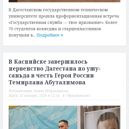
В Дагестанском государственном техническом
университете прошла профориентационная встреча
«Государственная служба — твое призвание». Более
70 студентов колледжа и старшеклассников
получили в...
Подробнее
В Каспийске завершилось
первенство Дагестана по ушу-
саньда в честь Героя России
Темирлана Абуталимова
Публикация:
Асият Ибрагимова
Дата:
23 января, 2026 в 12:14
в:
Официально