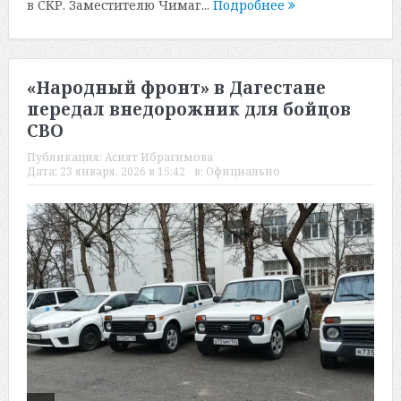
в СКР. Заместителю Чимаг...
Подробнее
«Народный фронт» в Дагестане
передал внедорожник для бойцов
СВО
Публикация:
Асият Ибрагимова
Дата:
23 января, 2026 в 15:42
в:
Официально