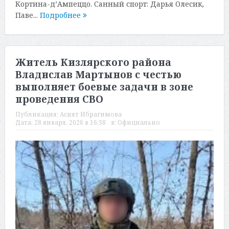
Кортина-д’Ампеццо. Санный спорт: Дарья Олесик,
Паве...
Подробнее
Житель Кизлярского района
Владислав Мартынов с честью
выполняет боевые задачи в зоне
проведения СВО
Публикация:
Асият Ибрагимова
Дата:
28 января, 2026 в 16:38
в:
Официально