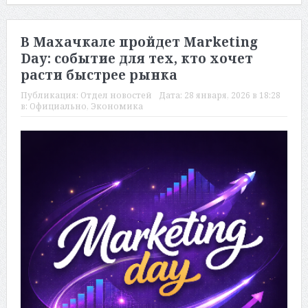
В Махачкале пройдет Marketing
Day: событие для тех, кто хочет
расти быстрее рынка
Публикация:
Отдел новостей
Дата:
28 января, 2026 в 18:28
в:
Официально
,
Экономика