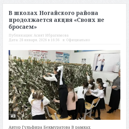
В школах Ногайского района
продолжается акция «Своих не
бросаем»
Публикация:
Асият Ибрагимова
Дата:
28 января, 2026 в 16:36
в:
Официально
Автор Гульфира Бекмуратова В рамках