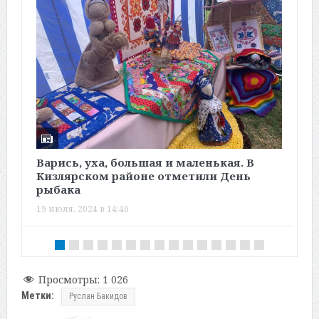
Варись, уха, большая и маленькая. В
Д
Кизлярском районе отметили День
с
рыбака
1
19 июля, 2024 в 14:40
Просмотры:
1 026
Метки:
Руслан Бакидов