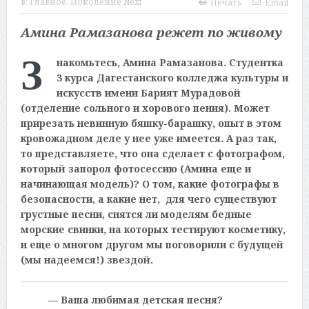
в:
Главное
,
Поколение Next
Печать
Email
Амина Рамазанова режет по живому
З
накомьтесь, Амина Рамазанова. Студентка
3 курса Дагестанского колледжа культуры и
искусств имени Барият Мурадовой
(отделение сольного и хорового пения). Может
прирезать невинную бяшку-барашку, опыт в этом
кровожадном деле у нее уже имеется. А раз так,
то представляете, что она сделает с фотографом,
который запорол фотосессию (Амина еще и
начинающая модель)? О том, какие фотографы в
безопасности, а какие нет, для чего существуют
грустные песни, снятся ли моделям бедные
морские свинки, на которых тестируют косметику,
и еще о многом другом мы поговорили с будущей
(мы надеемся!) звездой.
— Ваша любимая детская песня?