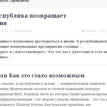
Фото: Сергей Витко
еспублика возвращает
ия
 16:14
в:
Экономика
Печать
E
ачинает потихоньку претворяться в жизнь. В республиканс
ующие коммунальные предприятия столицы —
о» и «Дагестанэнерго». Что это даст Дагестану и есть л
жка».
или Как это стало возможным
а значит, и республики в целом, — коммунальный комплекс
блики. Монополизм газовой и сетевой компаний (которые
приятия ЖКХ, большая часть из которых были приватизиров
аффилированным с экс-мэром Саидом Амировым, – все это 
нального Шалтай-Болтая. Как показала практика, ни