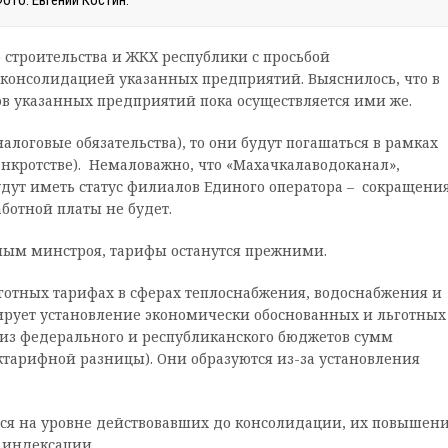
ото: Евгений Костин.
 строительства и ЖКХ республики с просьбой
 консолидацией указанных предприятий. Выяснилось, что в
ов указанных предприятий пока осуществляется ими же.
 налоговые обязательства), то они будут погашаться в рамках
анкротстве). Немаловажно, что «Махачкалаводоканал»,
удут иметь статус филиалов Единого оператора – сокращени
ботной платы не будет.
нным минстроя, тарифы останутся прежними.
ьготных тарифах в сферах теплоснабжения, водоснабжения и
ирует установление экономически обоснованных и льготных
 из федерального и республиканского бюджетов сумм
тарифной разницы). Они образуются из-за установления
ться на уровне действовавших до консолидации, их повышен
 индексации.