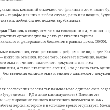
указанных компаний отмечает, что физлица в этом плане бу
х – тарифы для них в любом случае, рано или поздно, буду
тивами, любой бизнес должен зарабатывать.
джи Шапиев
, к слову, отметил на совещании в администра
бюджетных организаций на долю увеличения тарифа
анского и федерального бюджетов в равных долях (50/50).
имые изменения, если реализация реформы не подведет. Ка
 — никто не отменял. Кроме того, отмечает источник, важно
го окна и единого платежного документа для всех
еквизиты, а также платежные агенты). Это должно стать одн
без введения единого окна и единого платежного докумен
й.
для обеспечения работы так называемого единого окна созд
(учредитель – РД в лице минимущества). Именно эта
оты. Формирование единого платежного документа за ЖКУ
бочая версия которого в настоящее время отсутствует. Межд