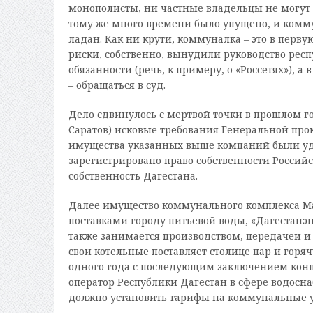
монополисты, ни частные владельцы не могут 
тому же много времени было упущено, и комму
ладан. Как ни крути, коммуналка – это в перв
риски, собственно, вынудили руководство рес
обязанности (речь, к примеру, о «Россетях»), 
– обращаться в суд.
Дело сдвинулось с мертвой точки в прошлом г
Саратов) исковые требования Генеральной про
имущества указанных выше компаний были уд
зарегистрировано право собственности Российс
собственность Дагестана.
Далее имущество коммунального комплекса Ма
поставками городу питьевой воды, «Дагестанэ
также занимается производством, передачей и
свои котельные поставляет столице пар и горя
одного года с последующим заключением конц
оператор Республики Дагестан в сфере водосна
должно установить тарифы на коммунальные усл