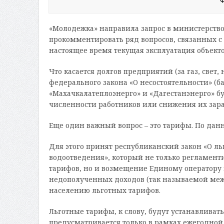
Ф
«Молодежка» направила запрос в министерство
прокомментировать ряд вопросов, связанных с
настоящее время текущая эксплуатация объект
Что касается долгов предприятий (за газ, свет,
федерального закона «О несостоятельности» (б
«Махачкалатеплоэнерго» и «Дагестанэнерго» б
численности работников или снижения их зара
Еще один важный вопрос – это тарифы. По да
Для этого принят республиканский закон «О л
водоотведения», который не только регламент
тарифов, но и возмещение Единому оператору
недополученных доходов (так называемой меж
населению льготных тарифов.
Льготные тарифы, к слову, будут устанавлива
предусматривается только в рамках ежегодной