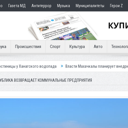
но
Газета МД
Антитеррор
Музыка
Муниципалитеты
Герои Z
ука
Происшествия
Спорт
Культура
Авто
Технолог
го водопада
Власти Махачкалы планирует внедрить новую систему для
ПУБЛИКА ВОЗВРАЩАЕТ КОММУНАЛЬНЫЕ ПРЕДПРИЯТИЯ