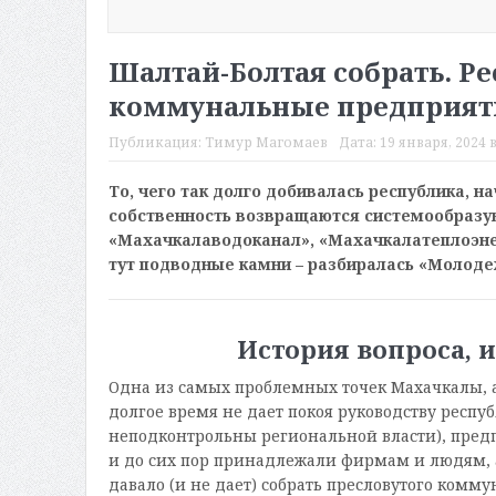
Шалтай-Болтая собрать. Р
коммунальные предприят
Публикация:
Тимур Магомаев
Дата:
19 января, 2024 в
То, чего так долго добивалась республика, н
собственность возвращаются системообраз
«Махачкалаводоканал», «Махачкалатеплоэнерг
тут подводные камни – разбиралась «Молоде
История вопроса, 
Одна из самых проблемных точек Махачкалы, 
долгое время не дает покоя руководству респу
неподконтрольны региональной власти), пред
и до сих пор принадлежали фирмам и людям, 
давало (и не дает) собрать пресловутого комму