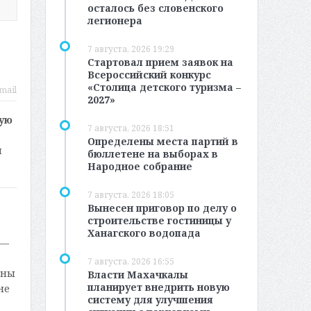
осталось без словенского
легионера
7 августа, 2026 19:29
Стартовал прием заявок на
Всероссийский конкурс
«Столица детского туризма –
mail
2027»
кую
7 августа, 2026 18:51
Определены места партий в
и
бюллетене на выборах в
Народное собрание
7 августа, 2026 18:05
Вынесен приговор по делу о
строительстве гостиницы у
Ханагского водопада
 —
7 августа, 2026 16:55
аны
Власти Махачкалы
планирует внедрить новую
не
систему для улучшения