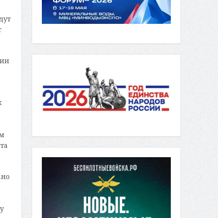
дут
т
ции
к
им
та
ано
у