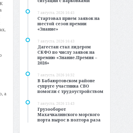
ситуации с парковками
 К
а
7 августа, 2026 16:45
и
Стартовал прием заявок на
и
шестой сезон премии
«Знание»
ах,
7 августа, 2026 16:43
Дагестан стал лидером
СКФО по числу заявок на
о
премию «Знание.Премия –
2026»
7 августа, 2026 16:32
В Бабаюртовском районе
супруге участника СВО
помогли с трудоустройством
, а
7 августа, 2026 15:43
Грузооборот
Махачкалинского морского
порта вырос в полтора раза