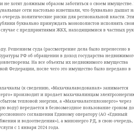
и не хотят должным образом заботиться о своем имуществе.
нальные сети настолько изветшали, что буквально дышат н
ую очередь политические риски для региональной власти. Эт
публики буквально принуждать монополистов исполнять сво
а в случае с предприятиями ЖКХ, находящимися в частных рук
оду. Решением суда (рассмотрение дела было перенесено в
куратуры РФ об обращении в доход государства недвижимог
овлетворены. На все объекты их недвижимого имущества
кой Федерации, после чего это имущество было передано в
хачкалы (к сведению, «Махачкалаводоканал» занимается
нерго» производит и продает махачкалинцам электроэнергию
 сбытом тепловой энергии, а «Махачкалатеплоэнерго» через
чую воду) передается в безвозмездное пользование сроком до
ессионного соглашения Единому оператору (АО «Единый
бжения и водоотведения»), а минэнерго РД, в свою очередь,
уги с 1 января 2024 года.