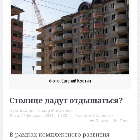
Фото: Евгений Костин
Столице дадут отдышаться?
Публикация:
Тимур Магомаев
Дата:
17 февраля, 2024 в 15:23
в:
Главное
,
Общество
Печать
Email
В рамках комплексного развития