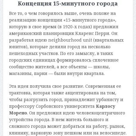
Концепция 15-минутного города
Все то, о чем говорилось выше, очень похоже на
реализацию концепции «15-минутного города»,
которую в свое время (в 1920-х годах) предложил
американский планировщик Кларенс Перри. Он
разработал идею neighbourhood unit (квартальных
юнитов), которые делили город на несколько
пешеходных участков. По его замыслу, в таких
городских единицах формировалось сплоченное
сообщество жителей, а все объекты — школы,
магазины, парки — были внутри квартала.
Эта идея получила свое развитие. Современная ее
трактовка, которая также акцентирована на том,
чтобы разгрузить город, принадлежит урбанисту и
профессору Сорбонского университета
Карлосу
Морено
. Он предложил идею человекоцентричного
устройства города. В нем житель большого и
сложного города может добраться на работу, рынок,
клинику, парковую зону пешком или на велосипеде.