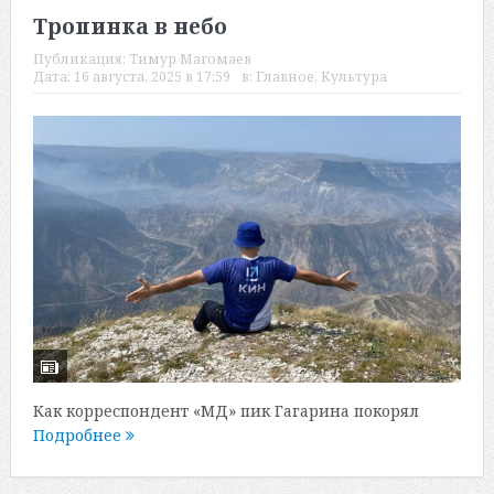
Тропинка в небо
Публикация:
Тимур Магомаев
Дата:
16 августа, 2025 в 17:59
в:
Главное
,
Культура
Как корреспондент «МД» пик Гагарина покорял
Подробнее