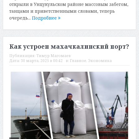
открыли в Унцукульском районе массовым забегом,
танцами и приветственными словами, теперь
очередь...
Подробнее
Как устроен махачкалинский порт?
Публикация:
Тимур Магомаев
Дата:
30 марта, 2025 в 00:42
в:
Главное
,
Экономика