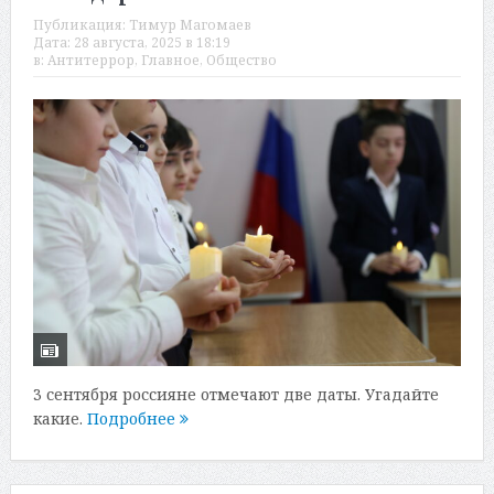
Публикация:
Тимур Магомаев
Дата:
28 августа, 2025 в 18:19
в:
Антитеррор
,
Главное
,
Общество
3 сентября россияне отмечают две даты. Угадайте
какие.
Подробнее