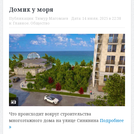
Домик у моря
Публикация:
Тимур Магомаев
Дата:
14 июля, 2025 в 22:38
в:
Главное
,
Общество
Что происходит вокруг строительства
многоэтажного дома на улице Синявина
Подробнее