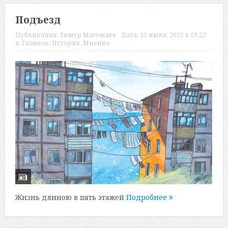
Подъезд
Публикация:
Тимур Магомаев
Дата:
25 июля, 2025 в 19:22
в:
Главное
,
История
,
Мнение
Жизнь длиною в пять этажей
Подробнее