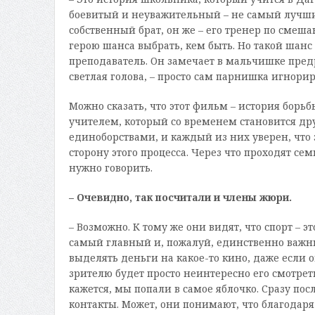
боевитый и неуважительный – не самый лучши
собственный брат, он же – его тренер по смеш
герою шанса выбрать, кем быть. Но такой шанс
преподаватель. Он замечает в мальчишке пред
светлая голова, – просто сам парнишка игнорир
Можно сказать, что этот фильм – история бор
учителем, который со временем становится д
единоборствами, и каждый из них уверен, что 
сторону этого процесса. Через что проходят сем
нужно говорить.
– Очевидно, так посчитали и члены жюри.
– Возможно. К тому же они видят, что спорт – э
самый главный и, пожалуй, единственно важны
выделять деньги на какое-то кино, даже если 
зрителю будет просто неинтересно его смотрет
кажется, мы попали в самое яблочко. Сразу по
контакты. Может, они понимают, что благодаря