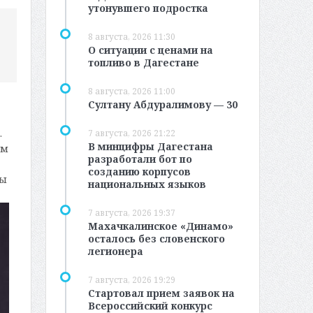
утонувшего подростка
8 августа, 2026 11:30
О ситуации с ценами на
топливо в Дагестане
8 августа, 2026 11:00
Султану Абдуралимову — 30
.
7 августа, 2026 21:22
В минцифры Дагестана
-м
разработали бот по
созданию корпусов
ты
национальных языков
7 августа, 2026 19:37
Махачкалинское «Динамо»
осталось без словенского
легионера
7 августа, 2026 19:29
Стартовал прием заявок на
Всероссийский конкурс