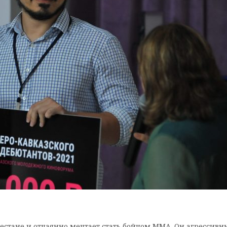
гестане и отчаянно мечтает стать бойцом ММА. Он агрессивн