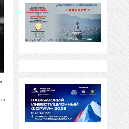
е
его