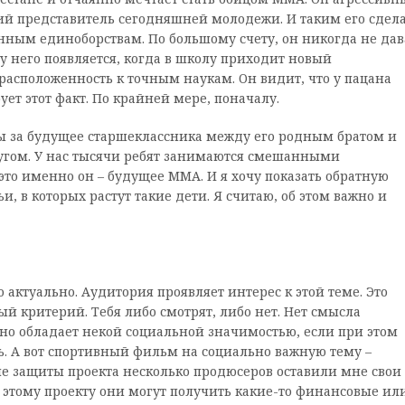
й представитель сегодняшней молодежи. И таким его сдел
анным единоборствам. По большому счету, он никогда не дав
 у него появляется, когда в школу приходит новый
расположенность к точным наукам. Он видит, что у пацана
ует этот факт. По крайней мере, поначалу.
ьбы за будущее старшеклассника между его родным братом и
ругом. У нас тысячи ребят занимаются смешанными
это именно он – будущее ММА. И я хочу показать обратную
ьи, в которых растут такие дети. Я считаю, об этом важно и
то актуально. Аудитория проявляет интерес к этой теме. Это
й критерий. Тебя либо смотрят, либо нет. Нет смысла
оно обладает некой социальной значимостью, если при этом
ь. А вот спортивный фильм на социально важную тему –
сле защиты проекта несколько продюсеров оставили мне свои
 этому проекту они могут получить какие-то финансовые ил