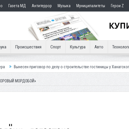
но
Газета МД
Антитеррор
Музыка
Муниципалитеты
Герои Z
ука
Происшествия
Спорт
Культура
Авто
Технолог
 приговор по делу о строительстве гостиницы у Ханагского водопада
ВОРОВЫЙ МОРДОБОЙ»