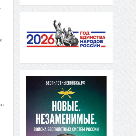
-
й
ах