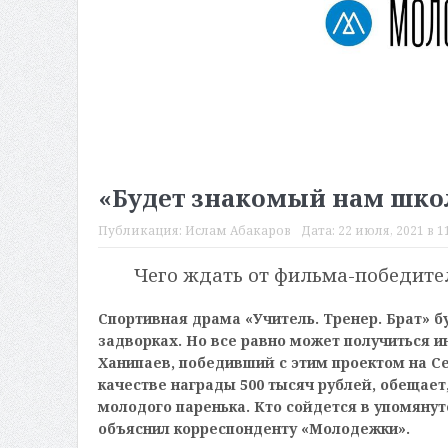
«Будет знакомый нам шко
Публикация:
Ислам Абакаров
Дата:
22 июля, 2021 в 1
Чего ждать от фильма-победите
Спортивная драма «Учитель. Тренер. Брат» б
задворках. Но все равно может получиться и
Ханипаев, победивший с этим проектом на С
качестве награды 500 тысяч рублей, обещает
молодого паренька. Кто сойдется в упомянут
объяснил корреспонденту «Молодежки».