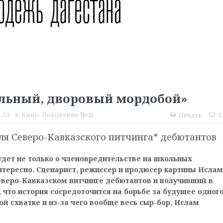
льный, дворовый мордобой»
1:55
в:
Кино
,
Поколение Next
Печать
E
ля Северо-Кавказского питчинга* дебютантов
удет не только о членовредительстве на школьных
нтересно. Сценарист, режиссер и продюсер картины Ислам
еверо-Кавказском питчинге дебютантов и получивший в
, что история сосредоточится на борьбе за будущее одног
ой схватке и из-за чего вообще весь сыр-бор, Ислам